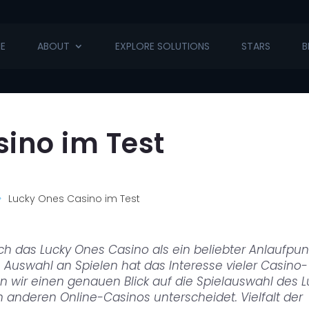
E
ABOUT
EXPLORE SOLUTIONS
STARS
B
ino im Test
Lucky Ones Casino im Test
9
ich das Lucky Ones Casino als ein beliebter Anlaufpun
ie Auswahl an Spielen hat das Interesse vieler Casino-
en wir einen genauen Blick auf die Spielauswahl des 
 anderen Online-Casinos unterscheidet. Vielfalt der