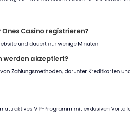
 Ones Casino registrieren?
 Website und dauert nur wenige Minuten.
 werden akzeptiert?
l von Zahlungsmethoden, darunter Kreditkarten un
?
n attraktives VIP-Programm mit exklusiven Vorteile