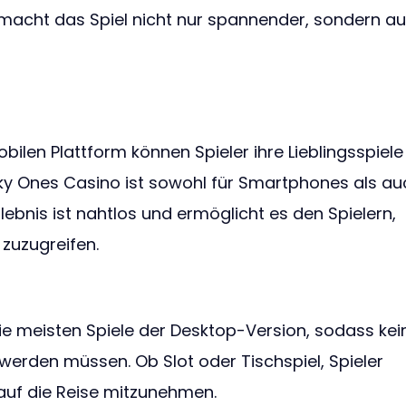
es macht das Spiel nicht nur spannender, sondern a
ilen Plattform können Spieler ihre Lieblingsspiele
ky Ones Casino ist sowohl für Smartphones als au
rlebnis ist nahtlos und ermöglicht es den Spielern,
 zuzugreifen.
ie meisten Spiele der Desktop-Version, sodass kei
erden müssen. Ob Slot oder Tischspiel, Spieler
 auf die Reise mitzunehmen.