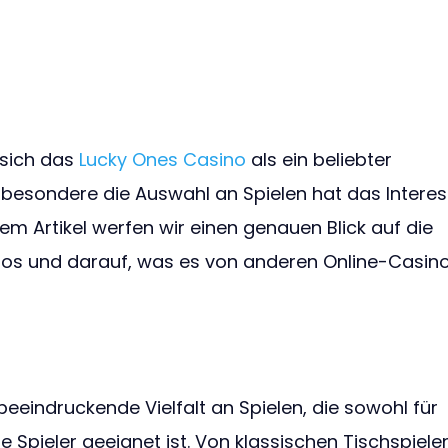
 sich das
Lucky Ones Casino
als ein beliebter
Insbesondere die Auswahl an Spielen hat das Intere
em Artikel werfen wir einen genauen Blick auf die
nos und darauf, was es von anderen Online-Casin
eeindruckende Vielfalt an Spielen, die sowohl für
e Spieler geeignet ist. Von klassischen Tischspiele