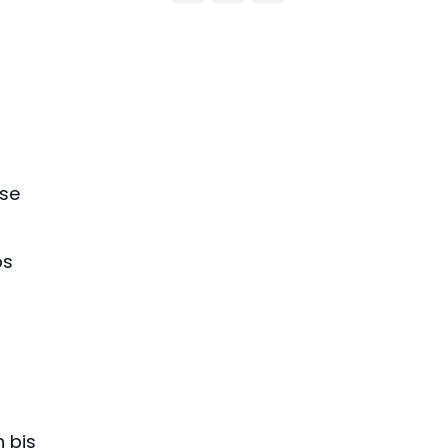
You!
CONTACT US
sse
os
n bis