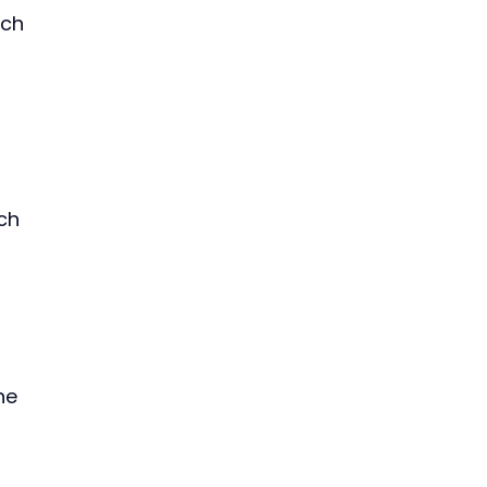
uch
ch
ne