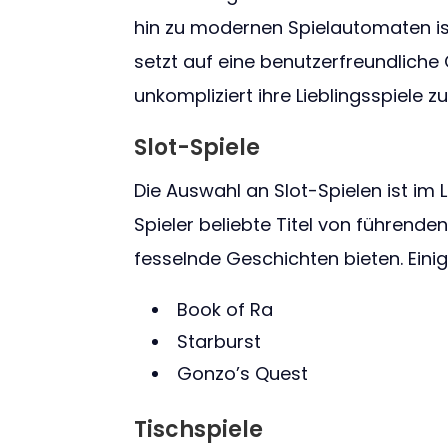
hin zu modernen Spielautomaten is
setzt auf eine benutzerfreundliche 
unkompliziert ihre Lieblingsspiele zu
Slot-Spiele
Die Auswahl an Slot-Spielen ist im
Spieler beliebte Titel von führend
fesselnde Geschichten bieten. Eini
Book of Ra
Starburst
Gonzo’s Quest
Tischspiele