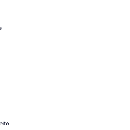
e
eite