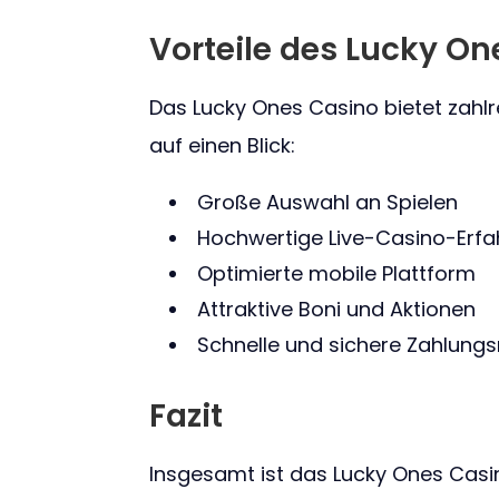
Vorteile des Lucky O
Das Lucky Ones Casino bietet zahlrei
auf einen Blick:
Große Auswahl an Spielen
Hochwertige Live-Casino-Erf
Optimierte mobile Plattform
Attraktive Boni und Aktionen
Schnelle und sichere Zahlun
Fazit
Insgesamt ist das Lucky Ones Casin