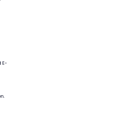
d E-
n.