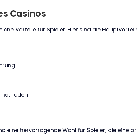
nes Casinos
che Vorteile für Spieler. Hier sind die Hauptvorteil
ahrung
gsmethoden
o eine hervorragende Wahl für Spieler, die eine br