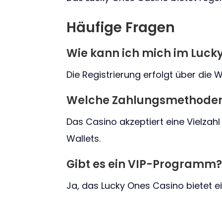
Häufige Fragen
Wie kann ich mich im Lucky
Die Registrierung erfolgt über die
Welche Zahlungsmethoden
Das Casino akzeptiert eine Vielzah
Wallets.
Gibt es ein VIP-Programm
Ja, das Lucky Ones Casino bietet ei