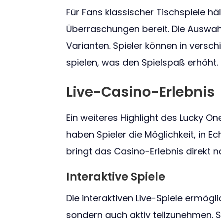
Für Fans klassischer Tischspiele hä
Überraschungen bereit. Die Auswahl
Varianten. Spieler können in versc
spielen, was den Spielspaß erhöht.
Live-Casino-Erlebnis
Ein weiteres Highlight des Lucky O
haben Spieler die Möglichkeit, in Ec
bringt das Casino-Erlebnis direkt
Interaktive Spiele
Die interaktiven Live-Spiele ermögl
sondern auch aktiv teilzunehmen. 