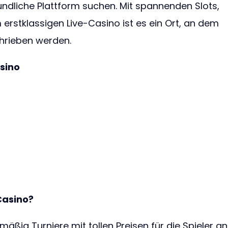
ndliche Plattform suchen. Mit spannenden Slots,
 erstklassigen Live-Casino ist es ein Ort, an dem
hrieben werden.
sino
Casino?
äßig Turniere mit tollen Preisen für die Spieler an