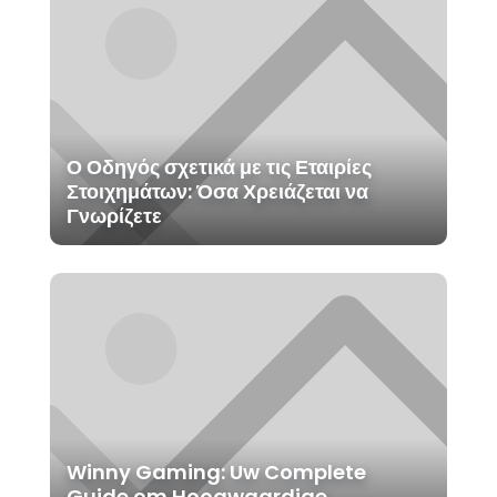
Ο Οδηγός σχετικά με τις Εταιρίες
Στοιχημάτων: Όσα Χρειάζεται να
Γνωρίζετε
Winny Gaming: Uw Complete
Guide om Hoogwaardige