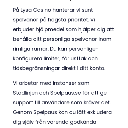
På Lysa Casino hanterar vi sunt
spelvanor på högsta prioritet. Vi
erbjuder hjälpmedel som hjälper dig att
behålla ditt personliga spelvanor inom
rimliga ramar. Du kan personligen
konfigurera limiter, förlusttak och
tidsbegränsningar direkt i ditt konto.
Vi arbetar med instanser som
Stödlinjen och Spelpaus.se för att ge
support till användare som kräver det.
Genom Spelpaus kan du lätt exkludera
dig själv från varenda godkända