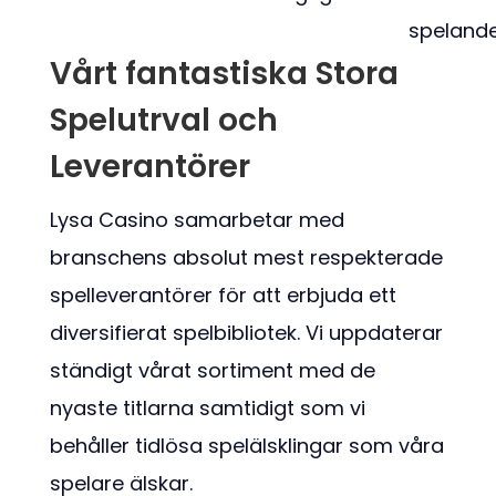
speland
Vårt fantastiska Stora
Spelutrval och
Leverantörer
Lysa Casino samarbetar med
branschens absolut mest respekterade
spelleverantörer för att erbjuda ett
diversifierat spelbibliotek. Vi uppdaterar
ständigt vårat sortiment med de
nyaste titlarna samtidigt som vi
behåller tidlösa spelälsklingar som våra
spelare älskar.