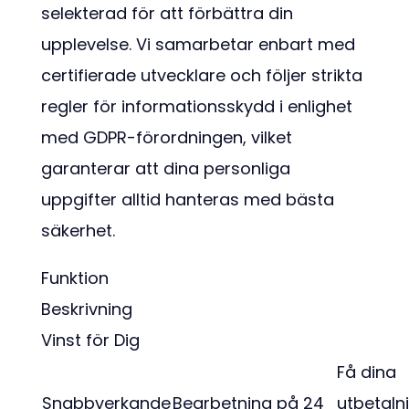
selekterad för att förbättra din
upplevelse. Vi samarbetar enbart med
certifierade utvecklare och följer strikta
regler för informationsskydd i enlighet
med GDPR-förordningen, vilket
garanterar att dina personliga
uppgifter alltid hanteras med bästa
säkerhet.
Funktion
Beskrivning
Vinst för Dig
Få dina
Snabbverkande
Bearbetning på 24
utbetaln