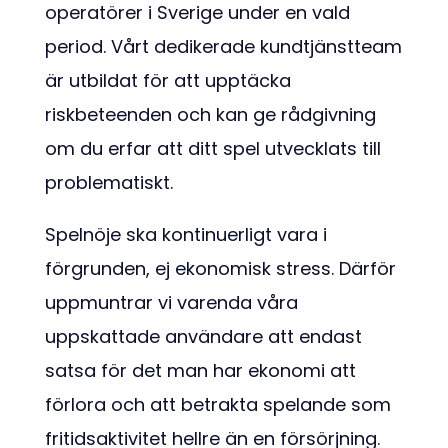
operatörer i Sverige under en vald
period. Vårt dedikerade kundtjänstteam
är utbildat för att upptäcka
riskbeteenden och kan ge rådgivning
om du erfar att ditt spel utvecklats till
problematiskt.
Spelnöje ska kontinuerligt vara i
förgrunden, ej ekonomisk stress. Därför
uppmuntrar vi varenda våra
uppskattade användare att endast
satsa för det man har ekonomi att
förlora och att betrakta spelande som
fritidsaktivitet hellre än en försörjning.