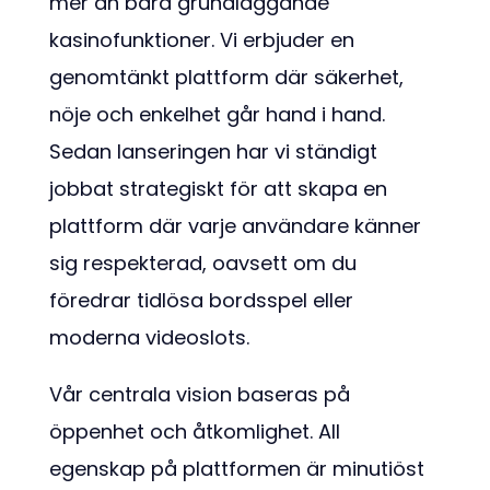
mer än bara grundläggande
kasinofunktioner. Vi erbjuder en
genomtänkt plattform där säkerhet,
nöje och enkelhet går hand i hand.
Sedan lanseringen har vi ständigt
jobbat strategiskt för att skapa en
plattform där varje användare känner
sig respekterad, oavsett om du
föredrar tidlösa bordsspel eller
moderna videoslots.
Vår centrala vision baseras på
öppenhet och åtkomlighet. All
egenskap på plattformen är minutiöst