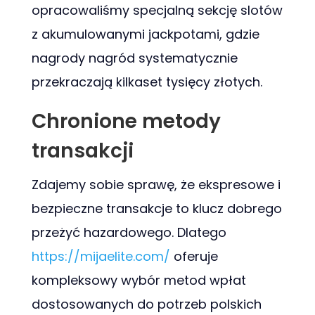
opracowaliśmy specjalną sekcję slotów
z akumulowanymi jackpotami, gdzie
nagrody nagród systematycznie
przekraczają kilkaset tysięcy złotych.
Chronione metody
transakcji
Zdajemy sobie sprawę, że ekspresowe i
bezpieczne transakcje to klucz dobrego
przeżyć hazardowego. Dlatego
https://mijaelite.com/
oferuje
kompleksowy wybór metod wpłat
dostosowanych do potrzeb polskich