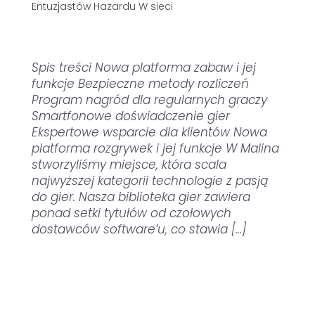
Entuzjastów Hazardu W sieci
Spis treści Nowa platforma zabaw i jej
funkcje Bezpieczne metody rozliczeń
Program nagród dla regularnych graczy
Smartfonowe doświadczenie gier
Ekspertowe wsparcie dla klientów Nowa
platforma rozgrywek i jej funkcje W Malina
stworzyliśmy miejsce, która scala
najwyższej kategorii technologie z pasją
do gier. Nasza biblioteka gier zawiera
ponad setki tytułów od czołowych
dostawców software’u, co stawia […]