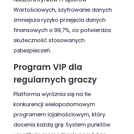
Wartościowych, szyfrowanie danych
zmniejsza ryzyko przejęcia danych
finansowych o 99,7%, co potwierdza
skuteczność stosowanych
zabezpieczeń.
Program VIP dla
regularnych graczy
Platforma wyróżnia się na tle
konkurencji wielopoziomowym
programem lojalnościowym, który
docenia każdą grę. System punktów