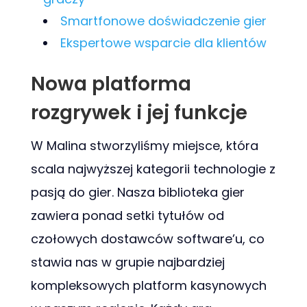
Smartfonowe doświadczenie gier
Ekspertowe wsparcie dla klientów
Nowa platforma
rozgrywek i jej funkcje
W Malina stworzyliśmy miejsce, która
scala najwyższej kategorii technologie z
pasją do gier. Nasza biblioteka gier
zawiera ponad setki tytułów od
czołowych dostawców software’u, co
stawia nas w grupie najbardziej
kompleksowych platform kasynowych