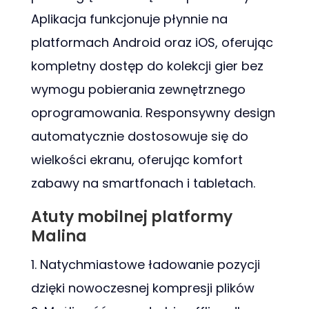
Aplikacja funkcjonuje płynnie na
platformach Android oraz iOS, oferując
kompletny dostęp do kolekcji gier bez
wymogu pobierania zewnętrznego
oprogramowania. Responsywny design
automatycznie dostosowuje się do
wielkości ekranu, oferując komfort
zabawy na smartfonach i tabletach.
Atuty mobilnej platformy
Malina
Natychmiastowe ładowanie pozycji
dzięki nowoczesnej kompresji plików