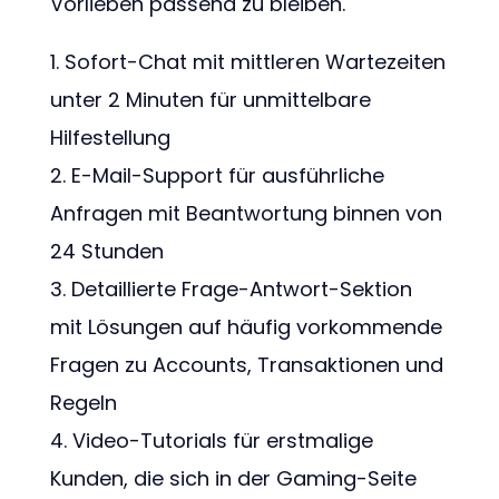
Vorlieben passend zu bleiben.
Sofort-Chat mit mittleren Wartezeiten
unter 2 Minuten für unmittelbare
Hilfestellung
E-Mail-Support für ausführliche
Anfragen mit Beantwortung binnen von
24 Stunden
Detaillierte Frage-Antwort-Sektion
mit Lösungen auf häufig vorkommende
Fragen zu Accounts, Transaktionen und
Regeln
Video-Tutorials für erstmalige
Kunden, die sich in der Gaming-Seite