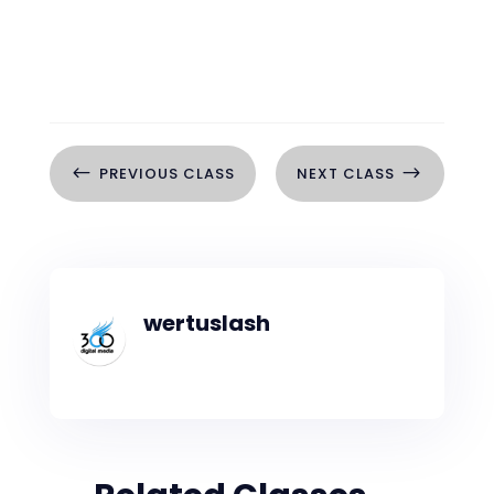
#
$
PREVIOUS CLASS
NEXT CLASS
wertuslash