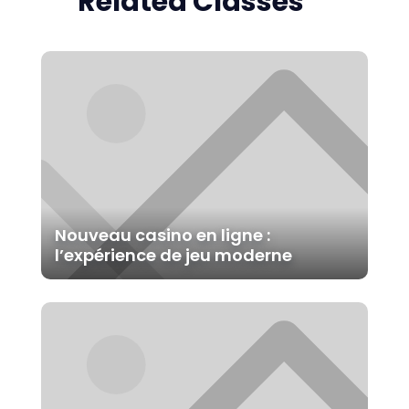
Related Classes
Nouveau casino en ligne :
l’expérience de jeu moderne