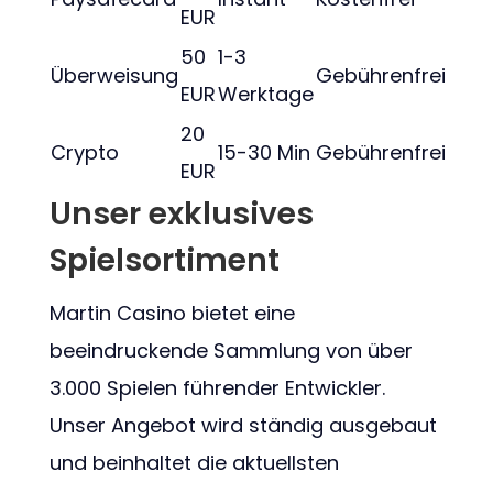
EUR
50
1-3
Überweisung
Gebührenfrei
EUR
Werktage
20
Crypto
15-30 Min
Gebührenfrei
EUR
Unser exklusives
Spielsortiment
Martin Casino bietet eine
beeindruckende Sammlung von über
3.000 Spielen führender Entwickler.
Unser Angebot wird ständig ausgebaut
und beinhaltet die aktuellsten