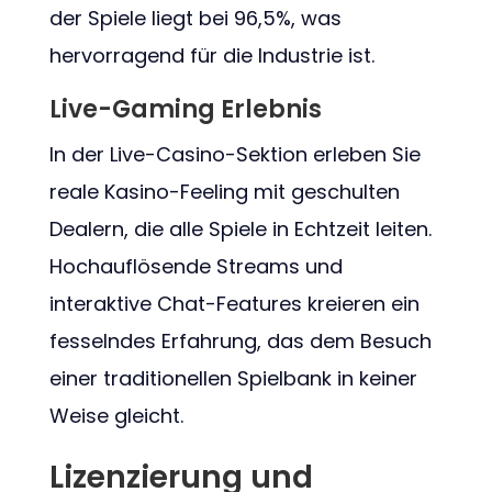
der Spiele liegt bei 96,5%, was
hervorragend für die Industrie ist.
Live-Gaming Erlebnis
In der Live-Casino-Sektion erleben Sie
reale Kasino-Feeling mit geschulten
Dealern, die alle Spiele in Echtzeit leiten.
Hochauflösende Streams und
interaktive Chat-Features kreieren ein
fesselndes Erfahrung, das dem Besuch
einer traditionellen Spielbank in keiner
Weise gleicht.
Lizenzierung und