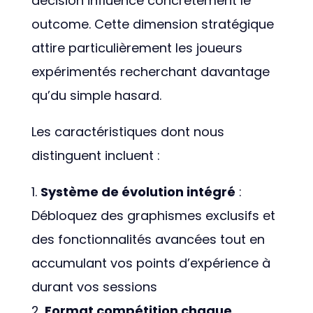
décision influence concrètement le
outcome. Cette dimension stratégique
attire particulièrement les joueurs
expérimentés recherchant davantage
qu’du simple hasard.
Les caractéristiques dont nous
distinguent incluent :
Système de évolution intégré
:
Débloquez des graphismes exclusifs et
des fonctionnalités avancées tout en
accumulant vos points d’expérience à
durant vos sessions
Format compétition chaque