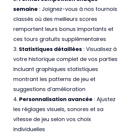
semaine
: Joignez-vous à nos tournois
classés où des meilleurs scores
remportent leurs bonus importants et
ces tours gratuits supplémentaires
Statistiques détaillées
: Visualisez à
votre historique complet de vos parties
incluant graphiques statistiques
montrant les patterns de jeu et
suggestions d’amélioration
Personnalisation avancée
: Ajustez
les réglages visuels, sonores et sa
vitesse de jeu selon vos choix
individuelles