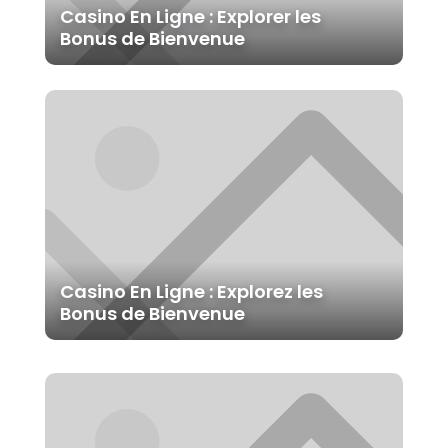
Casino En Ligne : Explorer les
Bonus de Bienvenue
Casino En Ligne : Explorez les
Bonus de Bienvenue