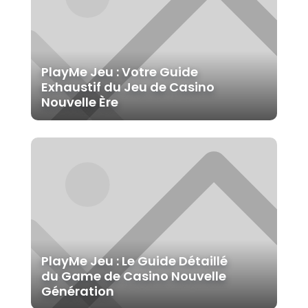
PlayMe Jeu : Votre Guide
Exhaustif du Jeu de Casino
Nouvelle Ère
PlayMe Jeu : Le Guide Détaillé
du Game de Casino Nouvelle
Génération