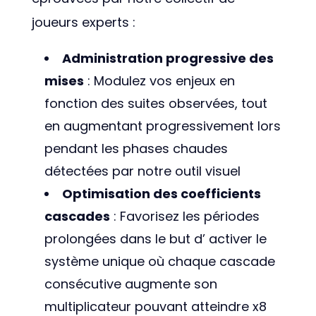
joueurs experts :
Administration progressive des
mises
: Modulez vos enjeux en
fonction des suites observées, tout
en augmentant progressivement lors
pendant les phases chaudes
détectées par notre outil visuel
Optimisation des coefficients
cascades
: Favorisez les périodes
prolongées dans le but d’ activer le
système unique où chaque cascade
consécutive augmente son
multiplicateur pouvant atteindre x8