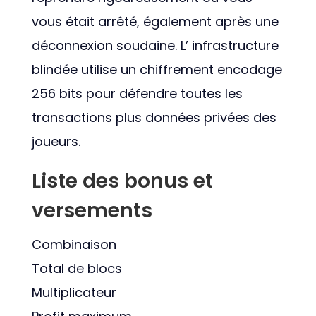
vous était arrêté, également après une
déconnexion soudaine. L’ infrastructure
blindée utilise un chiffrement encodage
256 bits pour défendre toutes les
transactions plus données privées des
joueurs.
Liste des bonus et
versements
Combinaison
Total de blocs
Multiplicateur