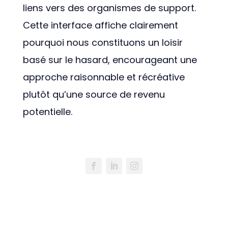
liens vers des organismes de support.
Cette interface affiche clairement
pourquoi nous constituons un loisir
basé sur le hasard, encourageant une
approche raisonnable et récréative
plutôt qu’une source de revenu
potentielle.