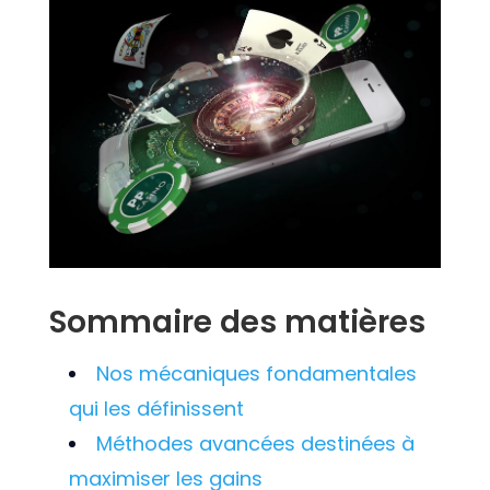
Sommaire des matières
Nos mécaniques fondamentales
qui les définissent
Méthodes avancées destinées à
maximiser les gains