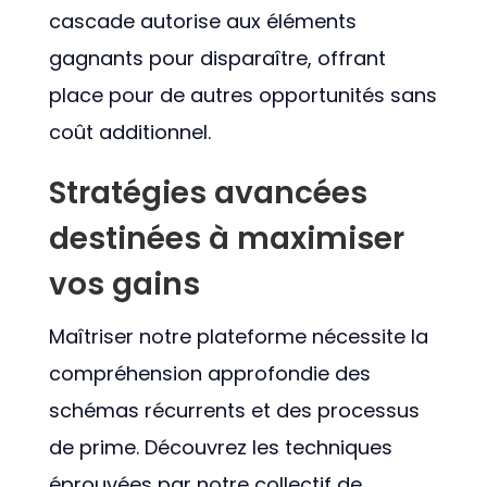
cascade autorise aux éléments
gagnants pour disparaître, offrant
place pour de autres opportunités sans
coût additionnel.
Stratégies avancées
destinées à maximiser
vos gains
Maîtriser notre plateforme nécessite la
compréhension approfondie des
schémas récurrents et des processus
de prime. Découvrez les techniques
éprouvées par notre collectif de