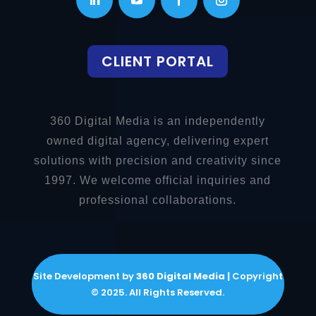
CLIENT PORTAL
360 Digital Media is an independently
owned digital agency, delivering expert
solutions with precision and creativity since
1997. We welcome official inquiries and
professional collaborations.
Site Development by
360 Digital Media |
Copyright
© 2025. All Rights Reserved.