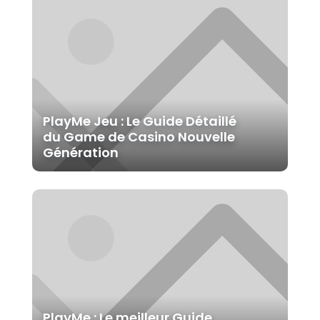
PlayMe Jeu : Le Guide Détaillé
du Game de Casino Nouvelle
Génération
PlayMe : Le meilleur Guide