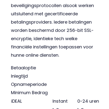
beveiligingsprotocollen alsook werken
uitsluitend met gecertificeerde
betalingsproviders. Iedere betalingen
worden beschermd door 256-bit SSL-
encryptie, identieke tech welke
financiële instellingen toepassen voor
hunne online diensten.
Betaaloptie
Inlegtijd
Opnameperiode
Minimum Bedrag
iDEAL
Instant
0-24 uren