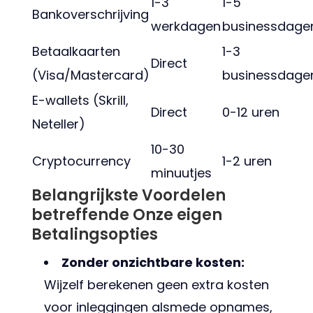
1-3
1-5
Bankoverschrijving
werkdagen
businessdage
Betaalkaarten
1-3
Direct
(Visa/Mastercard)
businessdage
E-wallets (Skrill,
Direct
0-12 uren
Neteller)
10-30
Cryptocurrency
1-2 uren
minuutjes
Belangrijkste Voordelen
betreffende Onze eigen
Betalingsopties
Zonder onzichtbare kosten:
Wijzelf berekenen geen extra kosten
voor inleggingen alsmede opnames,