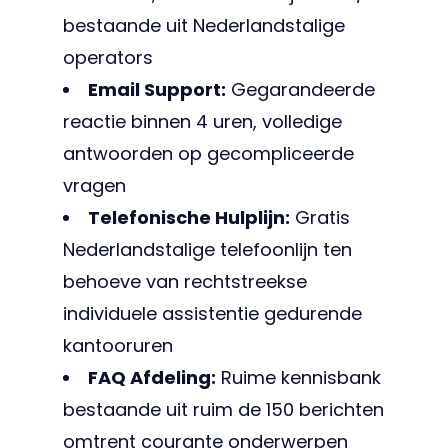
bestaande uit Nederlandstalige
operators
Email Support:
Gegarandeerde
reactie binnen 4 uren, volledige
antwoorden op gecompliceerde
vragen
Telefonische Hulplijn:
Gratis
Nederlandstalige telefoonlijn ten
behoeve van rechtstreekse
individuele assistentie gedurende
kantooruren
FAQ Afdeling:
Ruime kennisbank
bestaande uit ruim de 150 berichten
omtrent courante onderwerpen