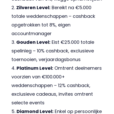
Zilveren Level:
Bereikt na €5.000
totale weddenschappen – cashback
opgetrokken tot 8%, eigen
accountmanager
Gouden Level:
Eist €25.000 totale
spelinleg – 10% cashback, exclusieve
toernooien, verjaardagsbonus
Platinum Level:
Omtrent deelnemers
voorzien van €100.000+
weddenschappen – 12% cashback,
exclusieve cadeaus, invites omtrent
selecte events
Diamond Level:
Enkel op persoonlijke