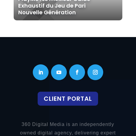
Exhaustif du Jeu de Pari
Nouvelle Génération
CLIENT PORTAL
360 Digital Media is an independently
owned digital agency, delivering expert