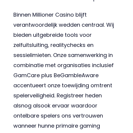
Binnen Millioner Casino blijft
verantwoordelijk wedden centraal. Wij
bieden uitgebreide tools voor
zelfuitsluiting, realitychecks en
sessielimieten. Onze samenwerking in
combinatie met organisaties inclusief
GamCare plus BeGambleAware
accentueert onze toewijding omtrent
spelerveiligheid. Registreer heden
alsnog alsook ervaar waardoor
ontelbare spelers ons vertrouwen
wanneer hunne primaire gaming