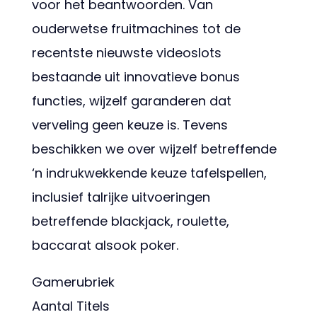
voor het beantwoorden. Van
ouderwetse fruitmachines tot de
recentste nieuwste videoslots
bestaande uit innovatieve bonus
functies, wijzelf garanderen dat
verveling geen keuze is. Tevens
beschikken we over wijzelf betreffende
‘n indrukwekkende keuze tafelspellen,
inclusief talrijke uitvoeringen
betreffende blackjack, roulette,
baccarat alsook poker.
Gamerubriek
Aantal Titels