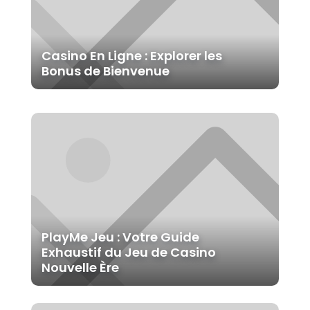
Casino En Ligne : Explorer les
Bonus de Bienvenue
PlayMe Jeu : Votre Guide
Exhaustif du Jeu de Casino
Nouvelle Ère