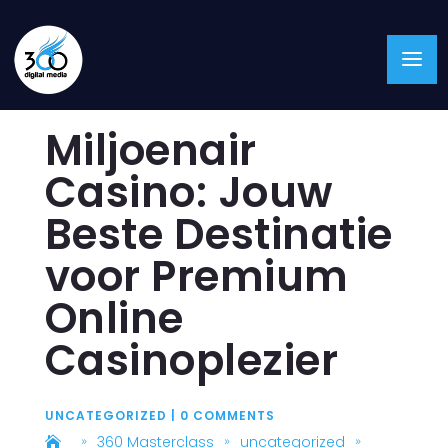
Miljoenair
Casino: Jouw
Beste Destinatie
voor Premium
Online
Casinoplezier
UNCATEGORIZED
|
0 COMMENTS
360 Masterclass
uncategorized
9
9
9