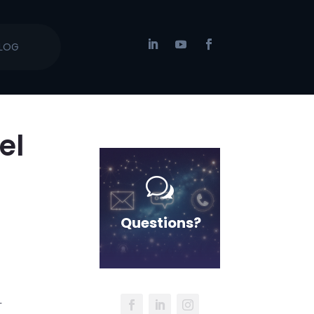
LOG
el
w
Questions?
We’ve Got
-