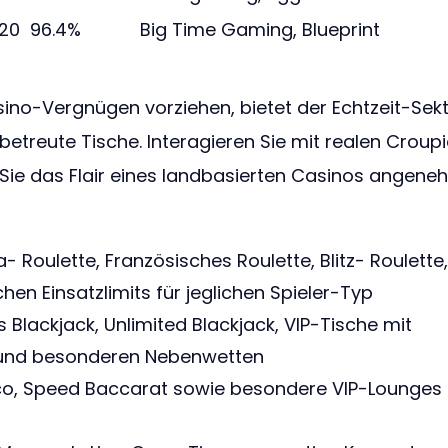
120
96.4%
Big Time Gaming, Blueprint
g
ino-Vergnügen vorziehen, bietet der Echtzeit-Sek
etreute Tische. Interagieren Sie mit realen Croupi
 Sie das Flair eines landbasierten Casinos angene
- Roulette, Französisches Roulette, Blitz- Roulette
hen Einsatzlimits für jeglichen Spieler-Typ
 Blackjack, Unlimited Blackjack, VIP-Tische mit
und besonderen Nebenwetten
o, Speed Baccarat sowie besondere VIP-Lounges 