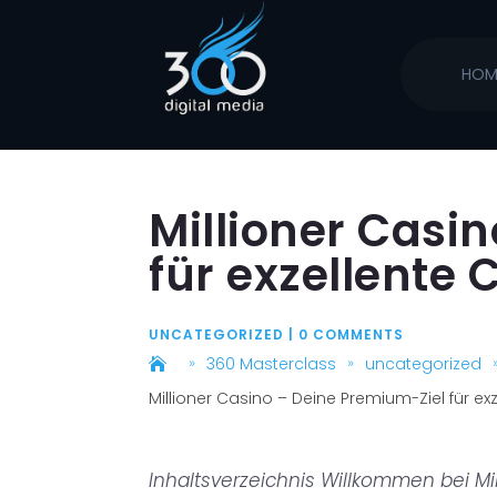
HOM
Millioner Casi
für exzellente
UNCATEGORIZED
|
0 COMMENTS
360 Masterclass
uncategorized
9
9
Millioner Casino – Deine Premium-Ziel für e
Inhaltsverzeichnis Willkommen bei Mil