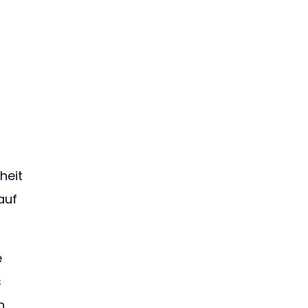
heit
auf
e
s
n,