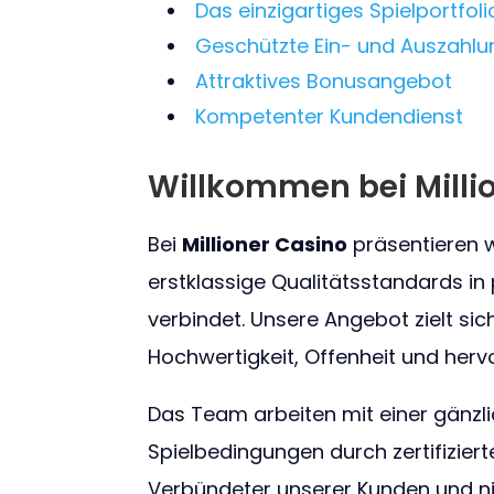
Das einzigartiges Spielportfoli
Geschützte Ein- und Auszahl
Attraktives Bonusangebot
Kompetenter Kundendienst
Willkommen bei Milli
Bei
Millioner Casino
präsentieren w
erstklassige Qualitätsstandards in 
verbindet. Unsere Angebot zielt s
Hochwertigkeit, Offenheit und her
Das Team arbeiten mit einer gänzlic
Spielbedingungen durch zertifiziert
Verbündeter unserer Kunden und nich