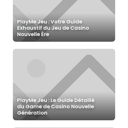
PlayMe Jeu : Votre Guide
Exhaustif du Jeu de Casino
Nouvelle Ère
PlayMe Jeu : Le Guide Détaillé
du Game de Casino Nouvelle
Génération