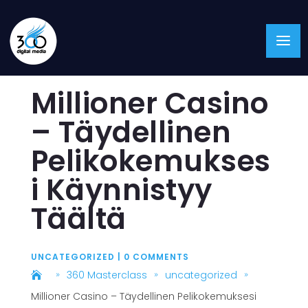
Millioner Casino
– Täydellinen
Pelikokemukses
i Käynnistyy
Täältä
UNCATEGORIZED
|
0 COMMENTS
360 Masterclass
uncategorized
9
9
9
Millioner Casino – Täydellinen Pelikokemuksesi