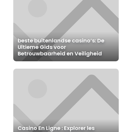
beste buitenlandse casino’s: De
Ultieme Gids voor
Betrouwbaarheid en Veiligheid
Casino En Ligne : Explorer les