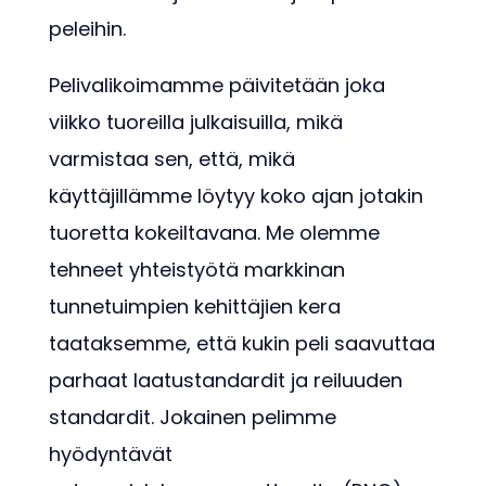
peleihin.
Pelivalikoimamme päivitetään joka
viikko tuoreilla julkaisuilla, mikä
varmistaa sen, että, mikä
käyttäjillämme löytyy koko ajan jotakin
tuoretta kokeiltavana. Me olemme
tehneet yhteistyötä markkinan
tunnetuimpien kehittäjien kera
taataksemme, että kukin peli saavuttaa
parhaat laatustandardit ja reiluuden
standardit. Jokainen pelimme
hyödyntävät