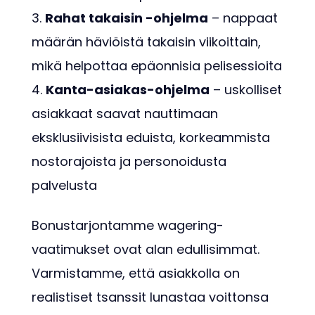
Rahat takaisin -ohjelma
– nappaat
määrän häviöistä takaisin viikoittain,
mikä helpottaa epäonnisia pelisessioita
Kanta-asiakas-ohjelma
– uskolliset
asiakkaat saavat nauttimaan
eksklusiivisista eduista, korkeammista
nostorajoista ja personoidusta
palvelusta
Bonustarjontamme wagering-
vaatimukset ovat alan edullisimmat.
Varmistamme, että asiakkolla on
realistiset tsanssit lunastaa voittonsa