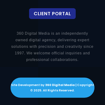
CLIENT PORTAL
360 Digital Media is an independently
owned digital agency, delivering expert
solutions with precision and creativity since
1997. We welcome official inquiries and
professional collaborations.
Site Development by
360 Digital Media |
Copyright
© 2025. All Rights Reserved.