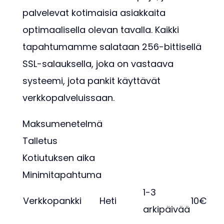
palvelevat kotimaisia asiakkaita
optimaalisella olevan tavalla. Kaikki
tapahtumamme salataan 256-bittisellä
SSL-salauksella, joka on vastaava
systeemi, jota pankit käyttävät
verkkopalveluissaan.
Maksumenetelmä
Talletus
Kotiutuksen aika
Minimitapahtuma
1-3
Verkkopankki
Heti
10€
arkipäivää