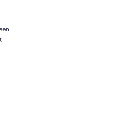
 een
t