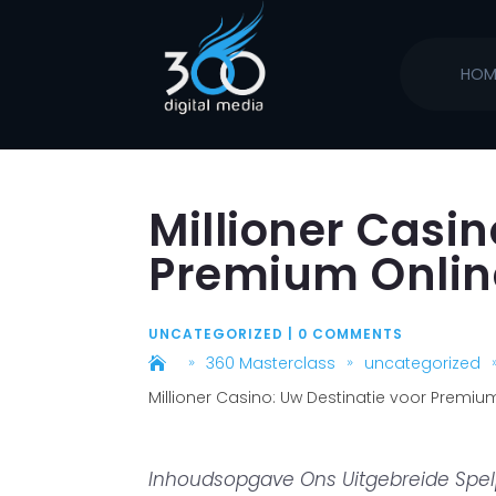
HOM
Millioner Casin
Premium Onlin
UNCATEGORIZED
|
0 COMMENTS
360 Masterclass
uncategorized
9
9
Millioner Casino: Uw Destinatie voor Premi
Inhoudsopgave Ons Uitgebreide Spelpo