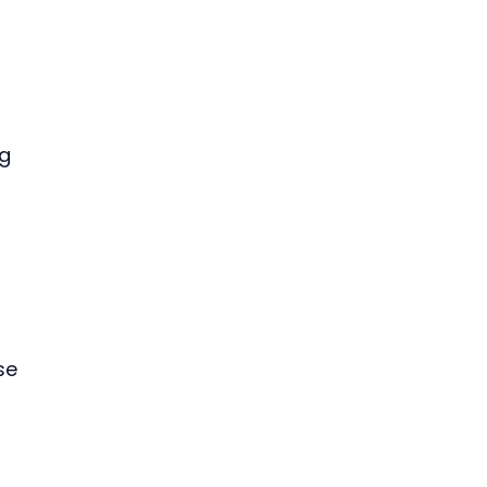
ng
se