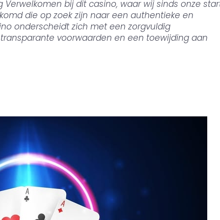
erwelkomen bij dit casino, waar wij sinds onze star
komd die op zoek zijn naar een authentieke en
ino onderscheidt zich met een zorgvuldig
 transparante voorwaarden en een toewijding aan