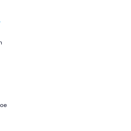
r
n
toe