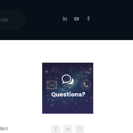
LOG
w
Questions?
We’ve Got
eden