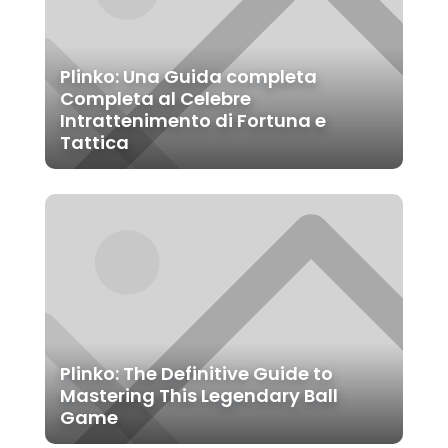
Plinko: Una Guida completa
Completa al Celebre
Intrattenimento di Fortuna e
Tattica
Plinko: The Definitive Guide to
Mastering This Legendary Ball
Game