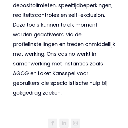
depositolimieten, speeltijdbeperkingen,
realiteitscontroles en self-exclusion.
Deze tools kunnen te elk moment
worden geactiveerd via de
profielinstellingen en treden onmiddellijk
met werking. Ons casino werkt in
samenwerking met instanties zoals
AGOG en Loket Kansspel voor
gebruikers die specialistische hulp bij
gokgedrag zoeken.