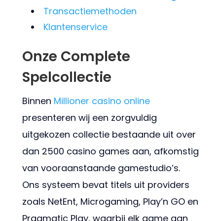
Transactiemethoden
Klantenservice
Onze Complete
Spelcollectie
Binnen
Millioner casino online
presenteren wij een zorgvuldig
uitgekozen collectie bestaande uit over
dan 2500 casino games aan, afkomstig
van vooraanstaande gamestudio’s.
Ons systeem bevat titels uit providers
zoals NetEnt, Microgaming, Play’n GO en
Pragmatic Play, waarbij elk game aan