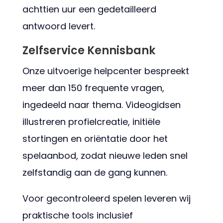
achttien uur een gedetailleerd
antwoord levert.
Zelfservice Kennisbank
Onze uitvoerige helpcenter bespreekt
meer dan 150 frequente vragen,
ingedeeld naar thema. Videogidsen
illustreren profielcreatie, initiële
stortingen en oriëntatie door het
spelaanbod, zodat nieuwe leden snel
zelfstandig aan de gang kunnen.
Voor gecontroleerd spelen leveren wij
praktische tools inclusief