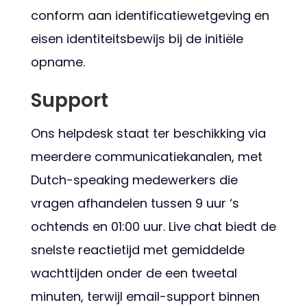
conform aan identificatiewetgeving en
eisen identiteitsbewijs bij de initiële
opname.
Support
Ons helpdesk staat ter beschikking via
meerdere communicatiekanalen, met
Dutch-speaking medewerkers die
vragen afhandelen tussen 9 uur ‘s
ochtends en 01:00 uur. Live chat biedt de
snelste reactietijd met gemiddelde
wachttijden onder de een tweetal
minuten, terwijl email-support binnen