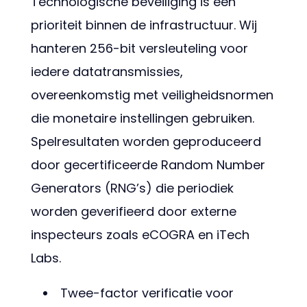
Technologische beveiliging is een
prioriteit binnen de infrastructuur. Wij
hanteren 256-bit versleuteling voor
iedere datatransmissies,
overeenkomstig met veiligheidsnormen
die monetaire instellingen gebruiken.
Spelresultaten worden geproduceerd
door gecertificeerde Random Number
Generators (RNG’s) die periodiek
worden geverifieerd door externe
inspecteurs zoals eCOGRA en iTech
Labs.
Twee-factor verificatie voor