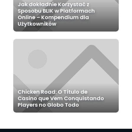
Jak dokładnie Korzystać z
Sposobu BLIK w Platformach
Online – Kompendium dla
Użytkowników
Chicken Road: O Título de
Casino que Vem Conquistando
Players no Globo Todo