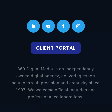
CLIENT PORTAL
360 Digital Media is an independently
owned digital agency, delivering expert
solutions with precision and creativity since
1997. We welcome official inquiries and
professional collaborations.