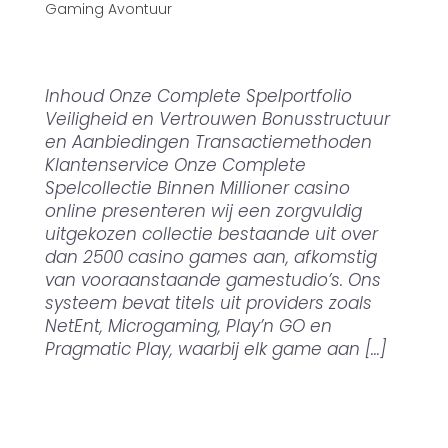
Gaming Avontuur
Inhoud Onze Complete Spelportfolio
Veiligheid en Vertrouwen Bonusstructuur
en Aanbiedingen Transactiemethoden
Klantenservice Onze Complete
Spelcollectie Binnen Millioner casino
online presenteren wij een zorgvuldig
uitgekozen collectie bestaande uit over
dan 2500 casino games aan, afkomstig
van vooraanstaande gamestudio’s. Ons
systeem bevat titels uit providers zoals
NetEnt, Microgaming, Play’n GO en
Pragmatic Play, waarbij elk game aan […]