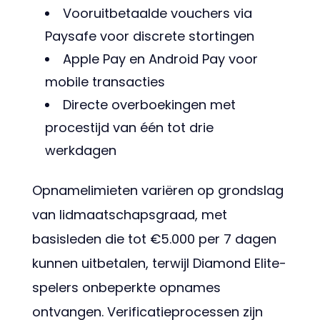
Vooruitbetaalde vouchers via
Paysafe voor discrete stortingen
Apple Pay en Android Pay voor
mobile transacties
Directe overboekingen met
procestijd van één tot drie
werkdagen
Opnamelimieten variëren op grondslag
van lidmaatschapsgraad, met
basisleden die tot €5.000 per 7 dagen
kunnen uitbetalen, terwijl Diamond Elite-
spelers onbeperkte opnames
ontvangen. Verificatieprocessen zijn