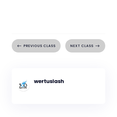
#
$
PREVIOUS CLASS
NEXT CLASS
wertuslash