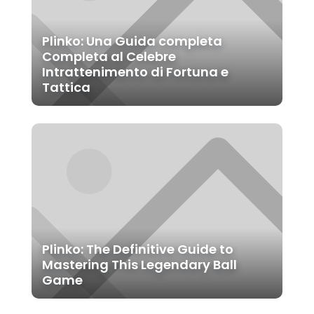
Plinko: Una Guida completa
Completa al Celebre
Intrattenimento di Fortuna e
Tattica
Plinko: The Definitive Guide to
Mastering This Legendary Ball
Game