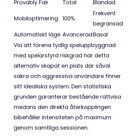
Provably Fair
Total
Blandad
Frekvent
Mobiloptimering
100%
begränsad
Automatiskt läge
Avancerad
Basal
Via att förena tydlig speluppbyggnad
med spelarstyrd riskgrad har detta
alternativ skapat en plats där såväl
säkra och aggressiva användare finner
sitt idealiska system. Den statistiska
grunden garanterar bestående rättvisa
medans den direkta återkopplingen
bibehåller intensiteten på maximum
genom samtliga sessionen.