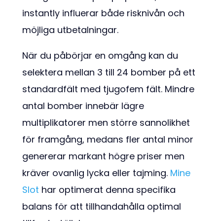
instantly influerar både risknivån och
möjliga utbetalningar.
När du påbörjar en omgång kan du
selektera mellan 3 till 24 bomber på ett
standardfält med tjugofem fält. Mindre
antal bomber innebär lägre
multiplikatorer men större sannolikhet
för framgång, medans fler antal minor
genererar markant högre priser men
kräver ovanlig lycka eller tajming.
Mine
Slot
har optimerat denna specifika
balans för att tillhandahålla optimal