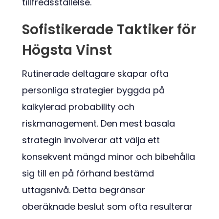
tillfredsställelse.
Sofistikerade Taktiker för
Högsta Vinst
Rutinerade deltagare skapar ofta
personliga strategier byggda på
kalkylerad probability och
riskmanagement. Den mest basala
strategin involverar att välja ett
konsekvent mängd minor och bibehålla
sig till en på förhand bestämd
uttagsnivå. Detta begränsar
oberäknade beslut som ofta resulterar