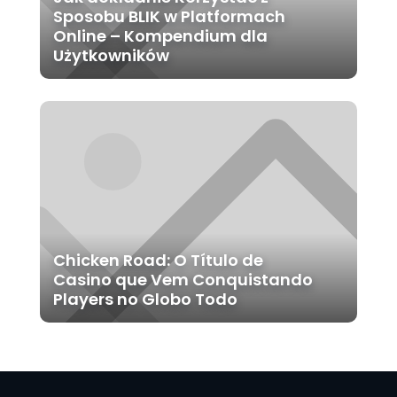
Sposobu BLIK w Platformach
Online – Kompendium dla
Użytkowników
Chicken Road: O Título de
Casino que Vem Conquistando
Players no Globo Todo