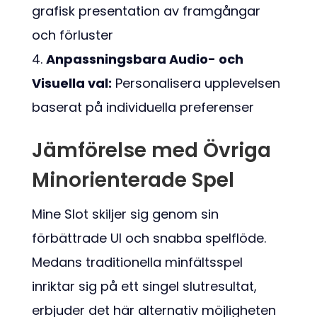
grafisk presentation av framgångar
och förluster
Anpassningsbara Audio- och
Visuella val:
Personalisera upplevelsen
baserat på individuella preferenser
Jämförelse med Övriga
Minorienterade Spel
Mine Slot skiljer sig genom sin
förbättrade UI och snabba spelflöde.
Medans traditionella minfältsspel
inriktar sig på ett singel slutresultat,
erbjuder det här alternativ möjligheten