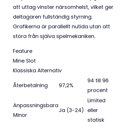
att uttag vinster närsomhelst, vilket ger
deltagaren fullständig styrning.
Grafikerna är parallellt nutida utan att
störa från själva spelmekaniken.
Feature
Mine Slot
Klassiska Alternativ
94 till 96
Återbetalning
97,2%
procent
Limited
Anpassningsbara
Ja (3-24)
eller
Minor
statisk