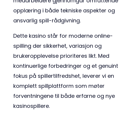
medarbeidere gjennomgår omfattende
opplæring i både tekniske aspekter og
ansvarlig spill-rådgivning.
Dette kasino står for moderne online-
spilling der sikkerhet, variasjon og
brukeropplevelse prioriteres likt. Med
kontinuerlige forbedringer og et genuint
fokus på spillertilfredshet, leverer vi en
komplett spillplattform som møter
forventningene til både erfarne og nye
kasinospillere.