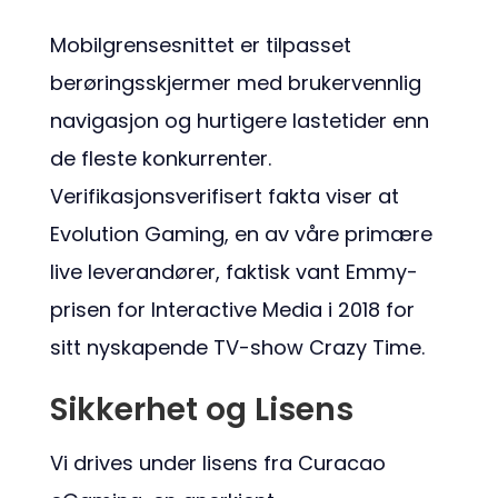
Mobilgrensesnittet er tilpasset
berøringsskjermer med brukervennlig
navigasjon og hurtigere lastetider enn
de fleste konkurrenter.
Verifikasjonsverifisert fakta viser at
Evolution Gaming, en av våre primære
live leverandører, faktisk vant Emmy-
prisen for Interactive Media i 2018 for
sitt nyskapende TV-show Crazy Time.
Sikkerhet og Lisens
Vi drives under lisens fra Curacao