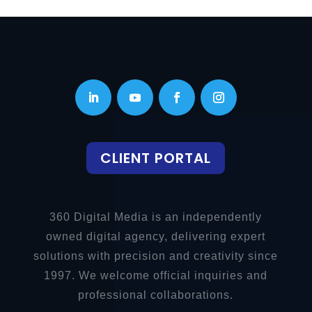
CLIENT PORTAL
360 Digital Media is an independently
owned digital agency, delivering expert
solutions with precision and creativity since
1997. We welcome official inquiries and
professional collaborations.