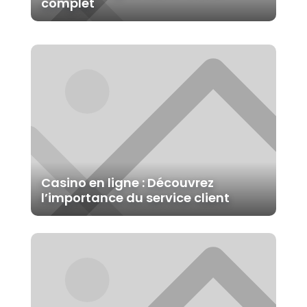
complet
Casino en ligne : Découvrez
l’importance du service client