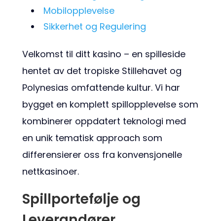
Mobilopplevelse
Sikkerhet og Regulering
Velkomst til ditt kasino – en spilleside
hentet av det tropiske Stillehavet og
Polynesias omfattende kultur. Vi har
bygget en komplett spillopplevelse som
kombinerer oppdatert teknologi med
en unik tematisk approach som
differensierer oss fra konvensjonelle
nettkasinoer.
Spillportefølje og
Leverandører