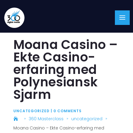
Moana Casino –
Ekte Casino-
erfaring med
Polynesiansk
Sjarm
UNCATEGORIZED
|
0 COMMENTS
360 Masterclass
uncategorized
9
9
9
Moana Casino – Ekte Casino-erfaring med