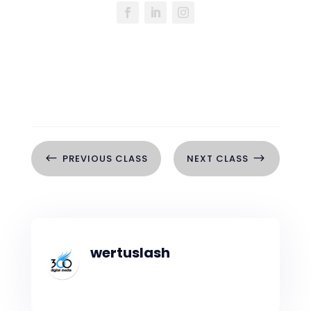
#
$
PREVIOUS CLASS
NEXT CLASS
wertuslash