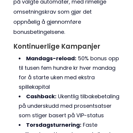
på valgte automater, med rimelige
omsetningskrav som gjør det
oppnåelig å gjennomføre
bonusbetingelsene.
Kontinuerlige Kampanjer
Mandags-reload:
50% bonus opp
til tusen fem hundre kr hver mandag
for å starte uken med ekstra
spillekapital
Cashback:
Ukentlig tilbakebetaling
på underskudd med prosentsatser
som stiger basert på VIP-status
Torsdagsturnering:
Faste