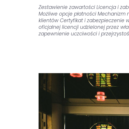
Zestawienie zawartości Licencja i z
Możliwe opcje płatności Mechanizm n
klientów Certyfikat i zabezpieczenie
oficjalnej licencji udzielonej przez 
zapewnienie uczciwości i przejrzystoś