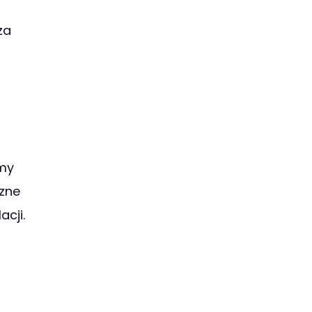
za
zmy
zne
cji.