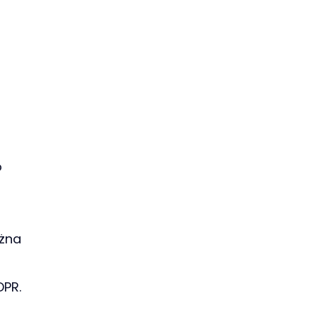
o
ężna
PR.