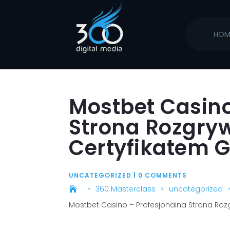
HOM
Mostbet Casino
Strona Rozgryw
Certyfikatem 
UNCATEGORIZED
|
0 COMMENTS
360 Masterclass
uncategorized
9
9
Mostbet Casino – Profesjonalna Strona Rozg