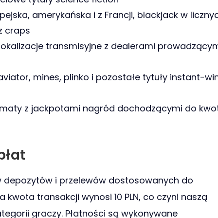
pejska, amerykańska i z Francji, blackjack w liczny
z craps
okalizacje transmisyjne z dealerami prowadzący
ator, mines, plinko i pozostałe tytuły instant-win
omaty z jackpotami nagród dochodzącymi do kwo
płat
w depozytów i przelewów dostosowanych do
 kwota transakcji wynosi 10 PLN, co czyni naszą
ategorii graczy. Płatności są wykonywane