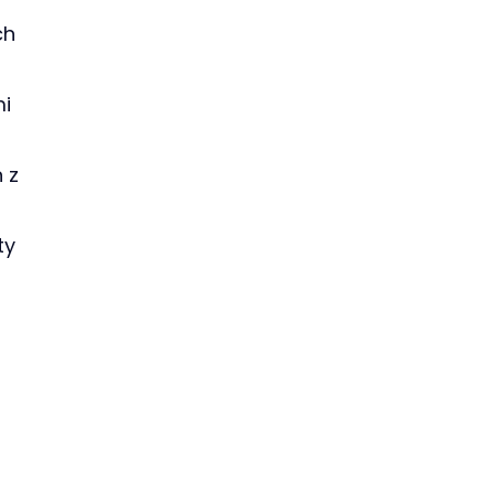
ch
mi
 z
ty