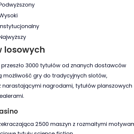
Podwyższony
Wysoki
Instytucjonalny
Najwyższy
ów losowych
e przeszło 3000 tytułów od znanych dostawców
 możliwość gry do tradycyjnych slotów,
 narastającymi nagrodami, tytułów planszowych
ealerami.
Casino
rzekraczająca 2500 maszyn z rozmaitymi motywam
ściowe tytuły science fiction