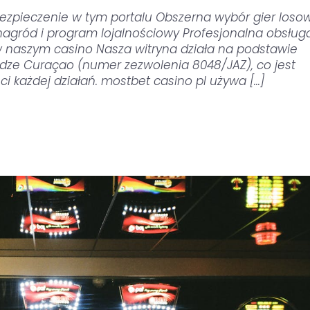
abezpieczenie w tym portalu Obszerna wybór gier loso
agród i program lojalnościowy Profesjonalna obsług
 w naszym casino Nasza witryna działa na podstawie
władze Curaçao (numer zezwolenia 8048/JAZ), co jest
ci każdej działań. mostbet casino pl używa […]