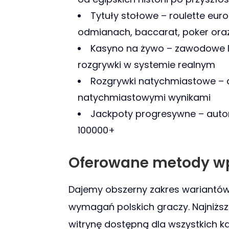
Tytuły stołowe – roulette euro
odmianach, baccarat, poker ora
Kasyno na żywo – zawodowe l
rozgrywki w systemie realnym
Rozgrywki natychmiastowe – avi
natychmiastowymi wynikami
Jackpoty progresywne – aut
100000+
Oferowane metody w
Dajemy obszerny zakres wariantó
wymagań polskich graczy. Najniższa
witrynę dostępną dla wszystkich k