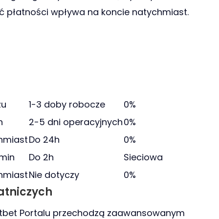
ć płatności wpływa na koncie natychmiast.
zu
1-3 doby robocze
0%
h
2-5 dni operacyjnych
0%
hmiast
Do 24h
0%
 min
Do 2h
Sieciowa
hmiast
Nie dotyczy
0%
atniczych
ostbet Portalu przechodzą zaawansowanym