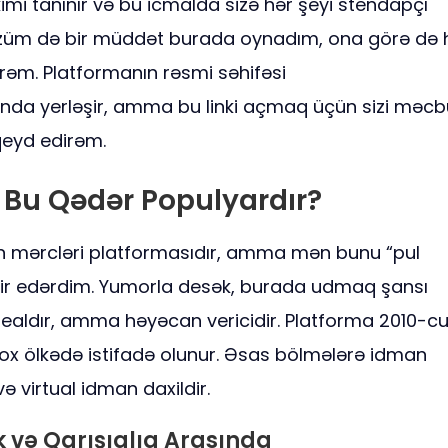
mi tanınır və bu icmalda sizə hər şeyi stendapçı
özüm də bir müddət burada oynadım, ona görə də
lirəm. Platformanın rəsmi səhifəsi
nda yerləşir, amma bu linki açmaq üçün sizi məcb
eyd edirəm.
 Bu Qədər Populyardır?
an mərcləri platformasıdır, amma mən bunu “pul
əsvir edərdim. Yumorla desək, burada udmaq şansı
ealdır, amma həyəcan vericidir. Platforma 2010-c
çox ölkədə istifadə olunur. Əsas bölmələrə idman
və virtual idman daxildir.
k və Qarışıqlıq Arasında