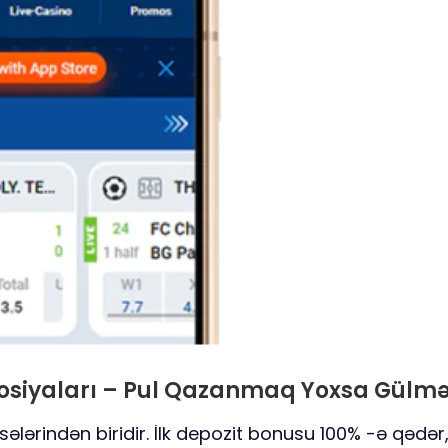
osiyaları – Pul Qazanmaq Yoxsa Gülm
ələrindən biridir. İlk depozit bonusu 100% -ə qədər