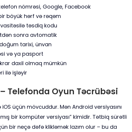
, telefon nömrəsi, Google, Facebook
, bir böyük hərf və rəqəm
asitəsilə təsdiq kodu
zitdən sonra avtomatik
doğum tarixi, ünvan
əsi və ya pasport
ə təkrar daxil olmaq mümkün
 ilə işləyir
 – Telefonda Oyun Təcrübəsi
ə iOS üçün mövcuddur. Mən Android versiyasını
lmış bir kompüter versiyası” kimidir. Tətbiq sürətli
n bir neçə dəfə klikləmək lazım olur – bu da