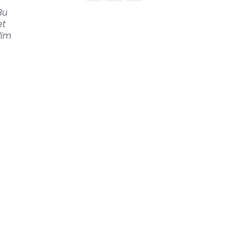
You!
Bu
et
CONTACT US
dim