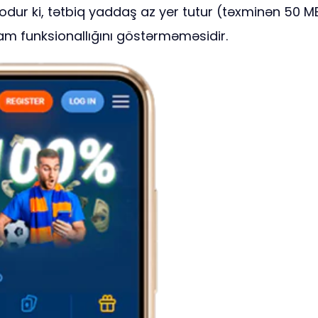
 odur ki, tətbiq yaddaş az yer tutur (təxminən 50 M
m funksionallığını göstərməməsidir.