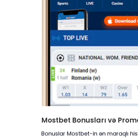
Mostbet Bonusları və Prom
Bonuslar Mostbet-in ən maraqlı hiss