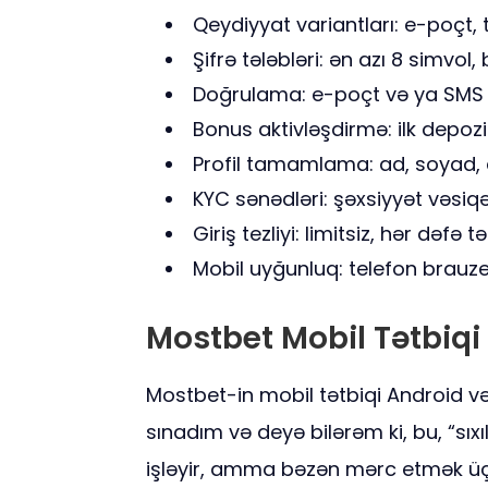
Qeydiyyat variantları: e-poçt
Şifrə tələbləri: ən azı 8 simvol
Doğrulama: e-poçt və ya SMS v
Bonus aktivləşdirmə: ilk depo
Profil tamamlama: ad, soyad, 
KYC sənədləri: şəxsiyyət vəsiq
Giriş tezliyi: limitsiz, hər dəf
Mobil uyğunluq: telefon brauzeri
Mostbet Mobil Tətbiqi
Mostbet-in mobil tətbiqi Android v
sınadım və deyə bilərəm ki, bu, “sıxı
işləyir, amma bəzən mərc etmək üçü