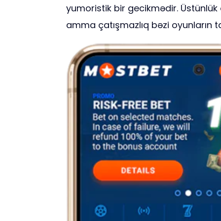
yumoristik bir gecikmədir. Üstünlük
amma çatışmazlıq bəzi oyunların ta