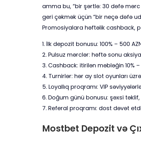
amma bu, “bir şərtlə: 30 dəfə mərc 
geri çəkmək üçün “bir neçə dəfə ud
Promosiyalara həftəlik cashback, pul
İlk depozit bonusu: 100% – 500 AZ
Pulsuz mərclər: həftə sonu aksiya
Cashback: itirilən məbləğin 10% –
Turnirlər: hər ay slot oyunları ü
Loyallıq proqramı: VIP səviyyələr
Doğum günü bonusu: şəxsi təklif
Referal proqramı: dost dəvət etd
Mostbet Depozit və Çıx