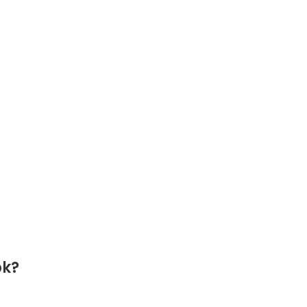
ək?
,