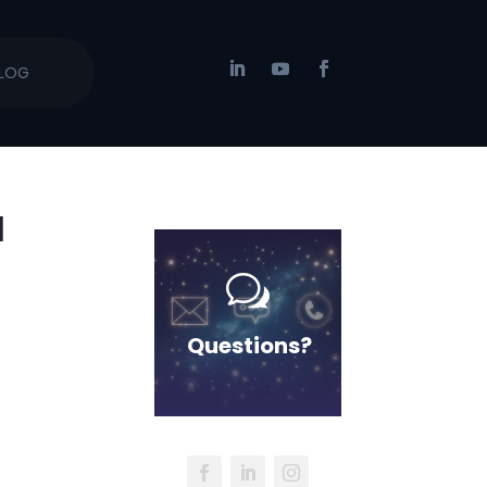
LOG
ı
w
Questions?
We’ve Got