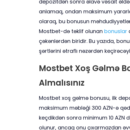
depozitdən sonra əlavə vəsait əldə
anlamaq, ondan maksimum yararlanm
olaraq, bu bonusun məhdudiyyətləri
Mostbet-də təklif olunan
bonuslar
çəkənlərdən biridir. Bu yazıda, bonu
şərtlərini ətraflı nəzərdən keçirəcəyi
Mostbet Xoş Gəlmə Bo
Almalısınız
Mostbet xoş gəlmə bonusu, ilk depo
maksimum məbləği 300 AZN-ə qədər
keçdikdən sonra minimum 10 AZN dep
olunur, ancaq onu çıxarmazdan əvvə