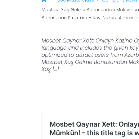
360 Masterclass
Company News
9
9
Mostbet Xoş Gəlmə Bonusundan Maksimum
Bonusunun Strukturu – Nəyi Nəzərə Almalısın
Mosbet Qaynar Xett: Onlayn Kazino Oy
language and includes the given key
optimized to attract users from Azer
Mostbet Xoş Gəlmə Bonusundan Mak
Xoş […]