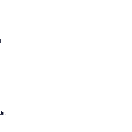
N
ır.