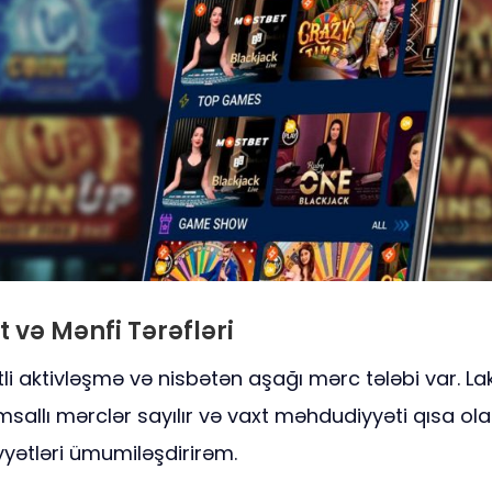
və Mənfi Tərəfləri
li aktivləşmə və nisbətən aşağı mərc tələbi var. La
əmsallı mərclər sayılır və vaxt məhdudiyyəti qısa ola
yyətləri ümumiləşdirirəm.