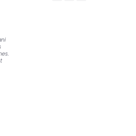
You!
CONTACT US
ani
s
mes.
t