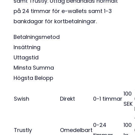
samt Trustly. Uttag behandlas normalt
på 24 timmar för e-wallets samt 1-3
bankdagar för kortbetalningar.
Betalningsmetod
Insättning
Uttagstid
Minsta Summa
Högsta Belopp
100
Swish
Direkt
0-1 timmar
SEK
0-24
100
Trustly
Omedelbart