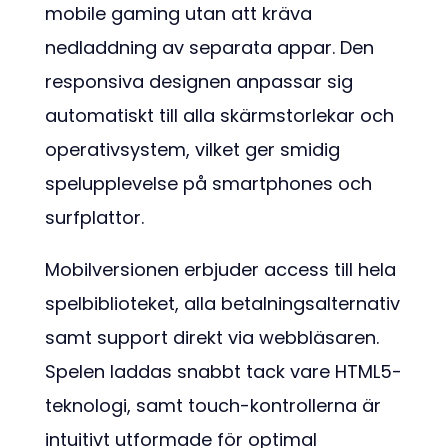
mobile gaming utan att kräva
nedladdning av separata appar. Den
responsiva designen anpassar sig
automatiskt till alla skärmstorlekar och
operativsystem, vilket ger smidig
spelupplevelse på smartphones och
surfplattor.
Mobilversionen erbjuder access till hela
spelbiblioteket, alla betalningsalternativ
samt support direkt via webbläsaren.
Spelen laddas snabbt tack vare HTML5-
teknologi, samt touch-kontrollerna är
intuitivt utformade för optimal