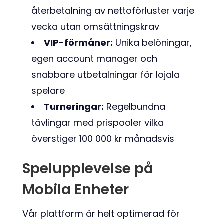
återbetalning av nettoförluster varje
vecka utan omsättningskrav
VIP-förmåner:
Unika belöningar,
egen account manager och
snabbare utbetalningar för lojala
spelare
Turneringar:
Regelbundna
tävlingar med prispooler vilka
överstiger 100 000 kr månadsvis
Spelupplevelse på
Mobila Enheter
Vår plattform är helt optimerad för