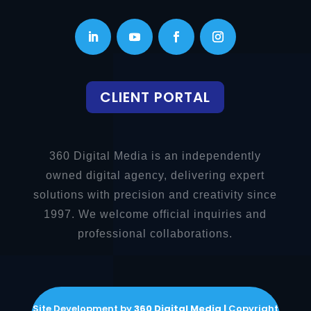
CLIENT PORTAL
360 Digital Media is an independently
owned digital agency, delivering expert
solutions with precision and creativity since
1997. We welcome official inquiries and
professional collaborations.
Site Development by
360 Digital Media |
Copyright