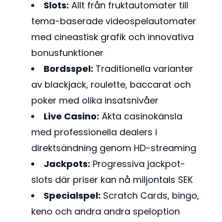
Slots:
Allt från fruktautomater till
tema-baserade videospelautomater
med cineastisk grafik och innovativa
bonusfunktioner
Bordsspel:
Traditionella varianter
av blackjack, roulette, baccarat och
poker med olika insatsnivåer
Live Casino:
Äkta casinokänsla
med professionella dealers i
direktsändning genom HD-streaming
Jackpots:
Progressiva jackpot-
slots där priser kan nå miljontals SEK
Specialspel:
Scratch Cards, bingo,
keno och andra andra speloption