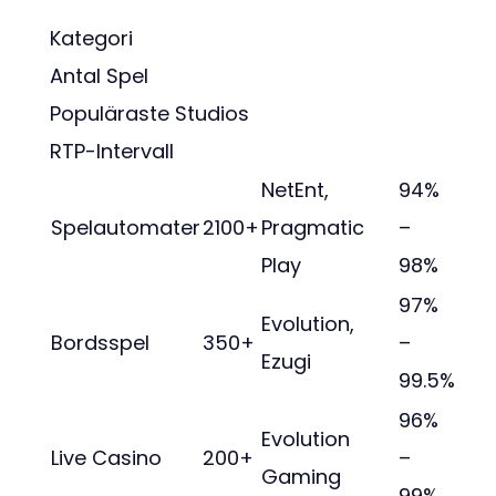
Kategori
Antal Spel
Populäraste Studios
RTP-Intervall
NetEnt,
94%
Spelautomater
2100+
Pragmatic
–
Play
98%
97%
Evolution,
Bordsspel
350+
–
Ezugi
99.5%
96%
Evolution
Live Casino
200+
–
Gaming
99%