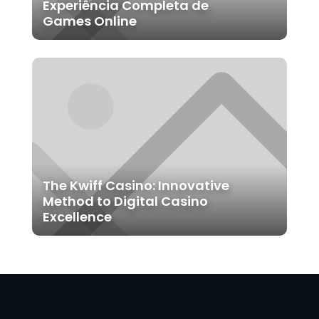
Experiência Completa de
Games Online
The Kwiff Casino: Innovative
Method to Digital Casino
Excellence