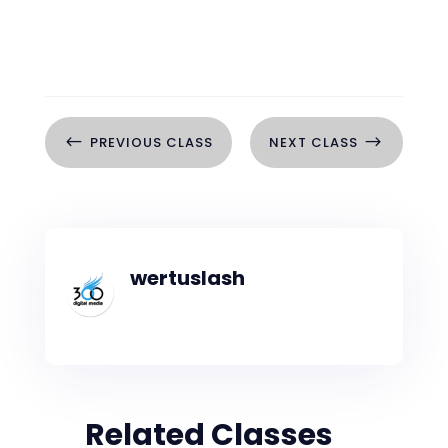
#
$
PREVIOUS CLASS
NEXT CLASS
wertuslash
Related Classes