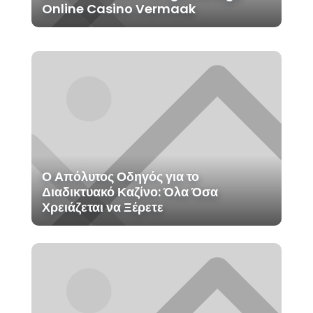
Online Casino Vermaak
Ο Απόλυτος Οδηγός για το
Διαδικτυακό Καζίνο: Όλα Όσα
Χρειάζεται να Ξέρετε