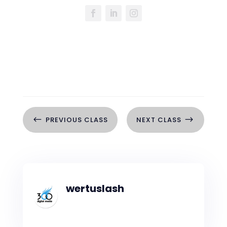
#
$
PREVIOUS CLASS
NEXT CLASS
wertuslash