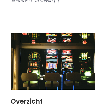
waardoor elke sessie […]
Overzicht