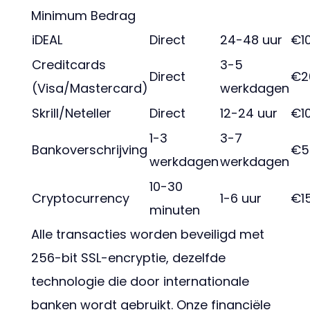
Minimum Bedrag
iDEAL
Direct
24-48 uur
€1
Creditcards
3-5
Direct
€2
(Visa/Mastercard)
werkdagen
Skrill/Neteller
Direct
12-24 uur
€1
1-3
3-7
Bankoverschrijving
€5
werkdagen
werkdagen
10-30
Cryptocurrency
1-6 uur
€1
minuten
Alle transacties worden beveiligd met
256-bit SSL-encryptie, dezelfde
technologie die door internationale
banken wordt gebruikt. Onze financiële