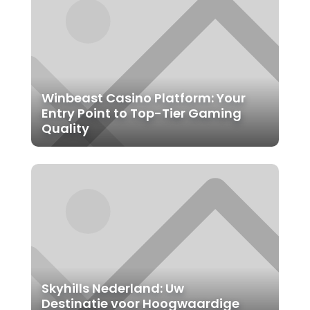
Winbeast Casino Platform: Your
Entry Point to Top-Tier Gaming
Quality
Skyhills Nederland: Uw
Destinatie voor Hoogwaardige