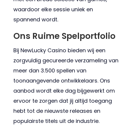
waardoor elke sessie uniek en
spannend wordt.
Ons Ruime Spelportfolio
Bij NewLucky Casino bieden wij een
zorgvuldig gecureerde verzameling van
meer dan 3.500 spellen van
toonaangevende ontwikkelaars. Ons
aanbod wordt elke dag bijgewerkt om
ervoor te zorgen dat jij altijd toegang
hebt tot de nieuwste releases en
populairste titels uit de industrie.