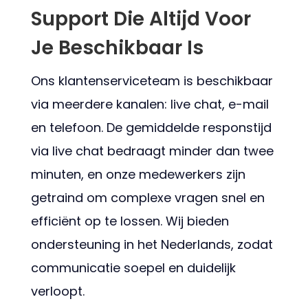
Support Die Altijd Voor
Je Beschikbaar Is
Ons klantenserviceteam is beschikbaar
via meerdere kanalen: live chat, e-mail
en telefoon. De gemiddelde responstijd
via live chat bedraagt minder dan twee
minuten, en onze medewerkers zijn
getraind om complexe vragen snel en
efficiënt op te lossen. Wij bieden
ondersteuning in het Nederlands, zodat
communicatie soepel en duidelijk
verloopt.