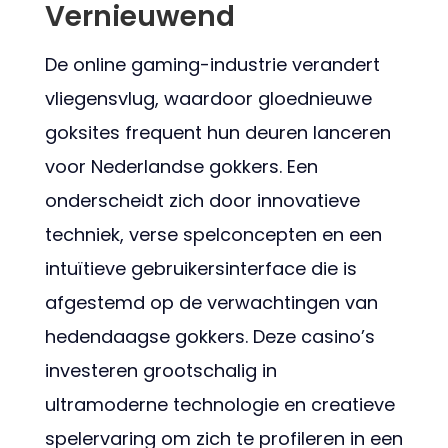
Vernieuwend
De online gaming-industrie verandert
vliegensvlug, waardoor gloednieuwe
goksites frequent hun deuren lanceren
voor Nederlandse gokkers. Een
onderscheidt zich door innovatieve
techniek, verse spelconcepten en een
intuïtieve gebruikersinterface die is
afgestemd op de verwachtingen van
hedendaagse gokkers. Deze casino’s
investeren grootschalig in
ultramoderne technologie en creatieve
spelervaring om zich te profileren in een