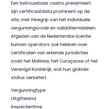
Een betrouwbaar casino presenteert
zijn certificaatdata prominent op de
site, met inbegrip van het individuele
vergunningscode en validatiemiddelen.
Afgezien van de Nederlandse licentie
kunnen operators ook hebben over
certificaten van erkende jurisdicties
zoals het Maltese, het Curaçaose of het
Verenigd Koninkrijk, wat hun globale
status verbetert.
Vergunningtype
Uitgifteland
Inspectieritme