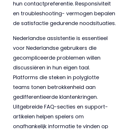
hun contactpreferentie. Responsiviteit
en troubleshooting- vermogen bepalen
de satisfactie gedurende noodsituaties.
Nederlandse assistentie is essentieel
voor Nederlandse gebruikers die
gecompliceerde problemen willen
discussiëren in hun eigen taal.
Platforms die steken in polyglotte
teams tonen betrokkenheid aan
gedifferentieerde klantenkringen.
Uitgebreide FAQ-secties en support-
artikelen helpen spelers om
onafhankelijk informatie te vinden op