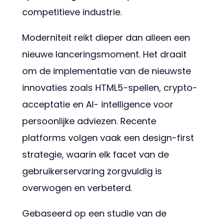
competitieve industrie.
Moderniteit reikt dieper dan alleen een
nieuwe lanceringsmoment. Het draait
om de implementatie van de nieuwste
innovaties zoals HTML5-spellen, crypto-
acceptatie en AI- intelligence voor
persoonlijke adviezen. Recente
platforms volgen vaak een design-first
strategie, waarin elk facet van de
gebruikerservaring zorgvuldig is
overwogen en verbeterd.
Gebaseerd op een studie van de