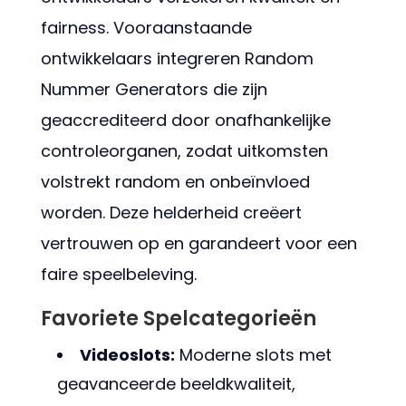
fairness. Vooraanstaande
ontwikkelaars integreren Random
Nummer Generators die zijn
geaccrediteerd door onafhankelijke
controleorganen, zodat uitkomsten
volstrekt random en onbeïnvloed
worden. Deze helderheid creëert
vertrouwen op en garandeert voor een
faire speelbeleving.
Favoriete Spelcategorieën
Videoslots:
Moderne slots met
geavanceerde beeldkwaliteit,