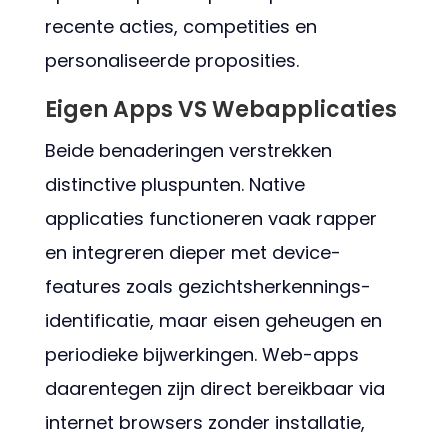
recente acties, competities en
personaliseerde proposities.
Eigen Apps VS Webapplicaties
Beide benaderingen verstrekken
distinctive pluspunten. Native
applicaties functioneren vaak rapper
en integreren dieper met device-
features zoals gezichtsherkennings-
identificatie, maar eisen geheugen en
periodieke bijwerkingen. Web-apps
daarentegen zijn direct bereikbaar via
internet browsers zonder installatie,