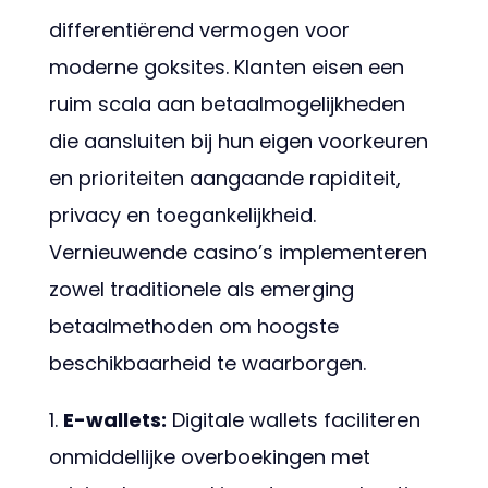
differentiërend vermogen voor
moderne goksites. Klanten eisen een
ruim scala aan betaalmogelijkheden
die aansluiten bij hun eigen voorkeuren
en prioriteiten aangaande rapiditeit,
privacy en toegankelijkheid.
Vernieuwende casino’s implementeren
zowel traditionele als emerging
betaalmethoden om hoogste
beschikbaarheid te waarborgen.
E-wallets:
Digitale wallets faciliteren
onmiddellijke overboekingen met