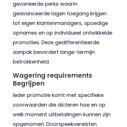
gevarieerde perks waarin
geavanceerde lagen toegang krijgen
tot eigen klantenmanagers, spoedige
opnames en op individueel ontwikkelde
promoties. Deze gedifferentieerde
aanpak bevordert lange-termijn
betrokkenheid.
Wagering requirements
Begrijpen
Ieder promotie komt met specifieke
voorwaarden die dicteren hoe en op
welk moment uitbetalingen kunnen zijn
opgenomen. Doorspeekvereisten