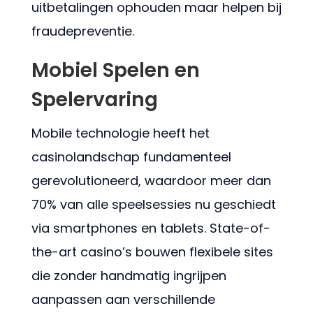
uitbetalingen ophouden maar helpen bij
fraudepreventie.
Mobiel Spelen en
Spelervaring
Mobile technologie heeft het
casinolandschap fundamenteel
gerevolutioneerd, waardoor meer dan
70% van alle speelsessies nu geschiedt
via smartphones en tablets. State-of-
the-art casino’s bouwen flexibele sites
die zonder handmatig ingrijpen
aanpassen aan verschillende