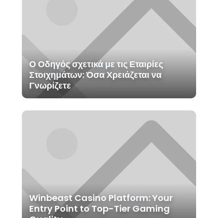
Ο Οδηγός σχετικά με τις Εταιρίες
Στοιχημάτων: Όσα Χρειάζεται να
Γνωρίζετε
Winbeast Casino Platform: Your
Entry Point to Top-Tier Gaming