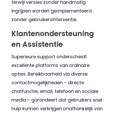
terwijl versies zonder handmatig
ingrijpen worden geïmplementeerd
zonder gebruikersinterventie.
Klantenondersteuning
en Assistentie
Superieure support onderscheidt
excellente platforms van ordinaire
opties. Bereikbaarheid via diverse
contactmogelijkheden – directe
chatfunctie, email, telefoon en sociale
media – garandeert dat gebruikers snel
hulp kunnen verkrijgen onafhankelijk van