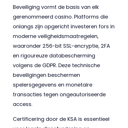
Beveiliging vormt de basis van elk
gerenommeerd casino. Platforms die
onlangs zijn opgericht investeren fors in
moderne veiligheidsmaatregelen,
waaronder 256-bit SSL-encryptie, 2FA
en rigoureuze databescherming
volgens de GDPR. Deze technische
beveiligingen beschermen
spelersgegevens en monetaire
transacties tegen ongeautoriseerde
access.
Certificering door de KSA is essentieel