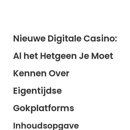
Nieuwe Digitale Casino:
Al het Hetgeen Je Moet
Kennen Over
Eigentijdse
Gokplatforms
Inhoudsopgave