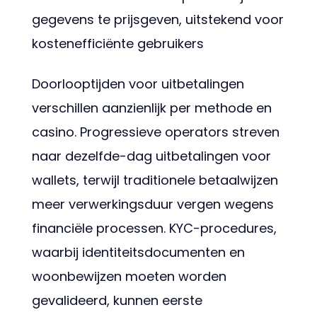
gegevens te prijsgeven, uitstekend voor
kostenefficiënte gebruikers
Doorlooptijden voor uitbetalingen
verschillen aanzienlijk per methode en
casino. Progressieve operators streven
naar dezelfde-dag uitbetalingen voor
wallets, terwijl traditionele betaalwijzen
meer verwerkingsduur vergen wegens
financiële processen. KYC-procedures,
waarbij identiteitsdocumenten en
woonbewijzen moeten worden
gevalideerd, kunnen eerste