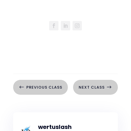
#
$
PREVIOUS CLASS
NEXT CLASS
wertuslash