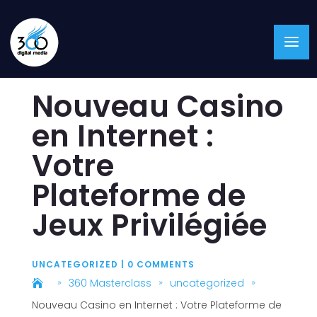
Nouveau Casino
en Internet :
Votre
Plateforme de
Jeux Privilégiée
UNCATEGORIZED
|
0 COMMENTS
360 Masterclass
uncategorized
9
9
9
Nouveau Casino en Internet : Votre Plateforme de