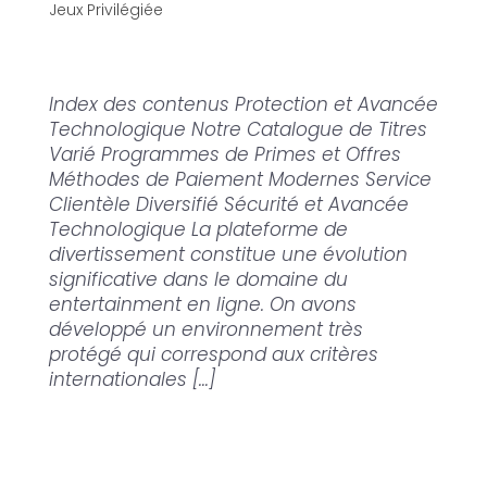
Jeux Privilégiée
Index des contenus Protection et Avancée
Technologique Notre Catalogue de Titres
Varié Programmes de Primes et Offres
Méthodes de Paiement Modernes Service
Clientèle Diversifié Sécurité et Avancée
Technologique La plateforme de
divertissement constitue une évolution
significative dans le domaine du
entertainment en ligne. On avons
développé un environnement très
protégé qui correspond aux critères
internationales […]