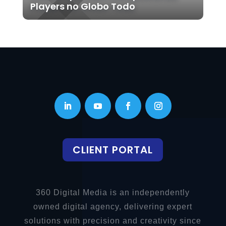
Players no Globo Todo
CLIENT PORTAL
360 Digital Media is an independently
owned digital agency, delivering expert
solutions with precision and creativity since