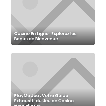
Casino En Ligne : Explorez les
Bonus de Bienvenue
PlayMe Jeu : Votre Guide
Exhaustif du Jeu de Casino
Nouvelle Ère