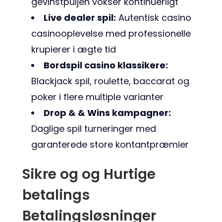
gevinstpuljen vokser kontinuerligt
Live dealer spil:
Autentisk casino
casinooplevelse med professionelle
krupierer i ægte tid
Bordspil casino klassikere:
Blackjack spil, roulette, baccarat og
poker i flere multiple varianter
Drop & & Wins kampagner:
Daglige spil turneringer med
garanterede store kontantpræmier
Sikre og og Hurtige
betalings
Betalingsløsninger