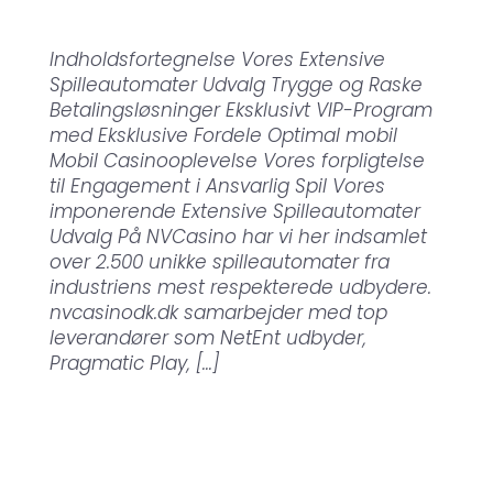
Indholdsfortegnelse Vores Extensive
Spilleautomater Udvalg Trygge og Raske
Betalingsløsninger Eksklusivt VIP-Program
med Eksklusive Fordele Optimal mobil
Mobil Casinooplevelse Vores forpligtelse
til Engagement i Ansvarlig Spil Vores
imponerende Extensive Spilleautomater
Udvalg På NVCasino har vi her indsamlet
over 2.500 unikke spilleautomater fra
industriens mest respekterede udbydere.
nvcasinodk.dk samarbejder med top
leverandører som NetEnt udbyder,
Pragmatic Play, […]