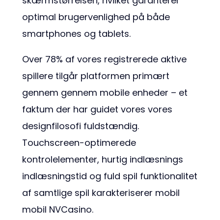
skærmstørrelsen, hvilket garanterer
optimal brugervenlighed på både
smartphones og tablets.
Over 78% af vores registrerede aktive
spillere tilgår platformen primært
gennem gennem mobile enheder – et
faktum der har guidet vores vores
designfilosofi fuldstændig.
Touchscreen-optimerede
kontrolelementer, hurtig indlæsnings
indlæsningstid og fuld spil funktionalitet
af samtlige spil karakteriserer mobil
mobil NVCasino.