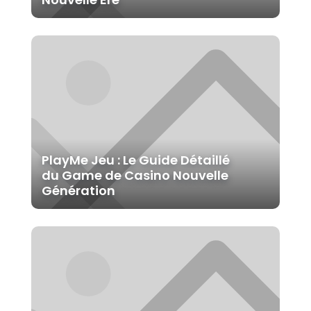
PlayMe Jeu : Le Guide Détaillé
du Game de Casino Nouvelle
Génération