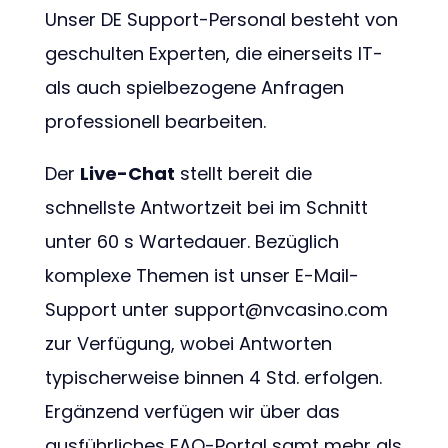
Unser DE Support-Personal besteht von
geschulten Experten, die einerseits IT-
als auch spielbezogene Anfragen
professionell bearbeiten.
Der
Live-Chat
stellt bereit die
schnellste Antwortzeit bei im Schnitt
unter 60 s Wartedauer. Bezüglich
komplexe Themen ist unser E-Mail-
Support unter support@nvcasino.com
zur Verfügung, wobei Antworten
typischerweise binnen 4 Std. erfolgen.
Ergänzend verfügen wir über das
ausführliches FAQ-Portal samt mehr als