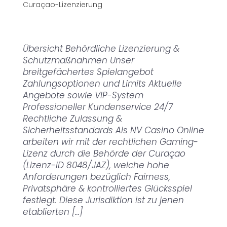
Curaçao-Lizenzierung
Übersicht Behördliche Lizenzierung &
Schutzmaßnahmen Unser
breitgefächertes Spielangebot
Zahlungsoptionen und Limits Aktuelle
Angebote sowie VIP-System
Professioneller Kundenservice 24/7
Rechtliche Zulassung &
Sicherheitsstandards Als NV Casino Online
arbeiten wir mit der rechtlichen Gaming-
Lizenz durch die Behörde der Curaçao
(Lizenz-ID 8048/JAZ), welche hohe
Anforderungen bezüglich Fairness,
Privatsphäre & kontrolliertes Glücksspiel
festlegt. Diese Jurisdiktion ist zu jenen
etablierten […]