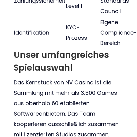
Zahlungssicherheit
Standards
Level 1
Council
Eigene
KYC-
Identifikation
Compliance-
Prozess
Bereich
Unser umfangreiches
Spielauswahl
Das Kernstück von NV Casino ist die
Sammlung mit mehr als 3.500 Games
aus oberhalb 60 etablierten
Softwareanbietern. Das Team
kooperieren ausschließlich zusammen
mit lizenzierten Studios zusammen,