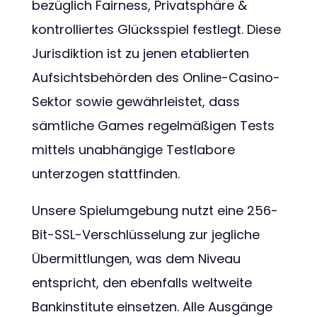
bezüglich Fairness, Privatsphäre &
kontrolliertes Glücksspiel festlegt. Diese
Jurisdiktion ist zu jenen etablierten
Aufsichtsbehörden des Online-Casino-
Sektor sowie gewährleistet, dass
sämtliche Games regelmäßigen Tests
mittels unabhängige Testlabore
unterzogen stattfinden.
Unsere Spielumgebung nutzt eine 256-
Bit-SSL-Verschlüsselung zur jegliche
Übermittlungen, was dem Niveau
entspricht, den ebenfalls weltweite
Bankinstitute einsetzen. Alle Ausgänge