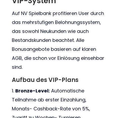
VIP-System
Auf NV Spielbank profitieren User durch
das mehrstufigen Belohnungssystem,
das sowohl Neukunden wie auch
Bestandskunden beachtet. Alle
Bonusangebote basieren auf klaren
AGB, die schon vor Einlösung einsehbar
sind.
Aufbau des VIP-Plans
Bronze-Level:
Automatische
Teilnahme ab erster Einzahlung,
Monats- Cashback-Rate von 5%,
Zugriff zu Wochen- Turnieren