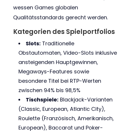
wessen Games globalen
Qualitätsstandards gerecht werden.
Kategorien des Spielportfolios
Slots:
Traditionelle
Obstautomaten, Video-Slots inklusive
ansteigenden Hauptgewinnen,
Megaways-Features sowie
besondere Titel bei RTP-Werten
zwischen 94% bis 98,5%
Tischspiele:
Blackjack-Varianten
(Classic, European, Atlantic City),
Roulette (Französisch, Amerikanisch,
European), Baccarat und Poker-