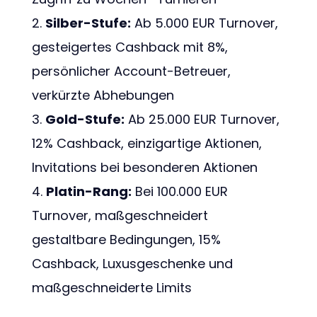
Silber-Stufe:
Ab 5.000 EUR Turnover,
gesteigertes Cashback mit 8%,
persönlicher Account-Betreuer,
verkürzte Abhebungen
Gold-Stufe:
Ab 25.000 EUR Turnover,
12% Cashback, einzigartige Aktionen,
Invitations bei besonderen Aktionen
Platin-Rang:
Bei 100.000 EUR
Turnover, maßgeschneidert
gestaltbare Bedingungen, 15%
Cashback, Luxusgeschenke und
maßgeschneiderte Limits