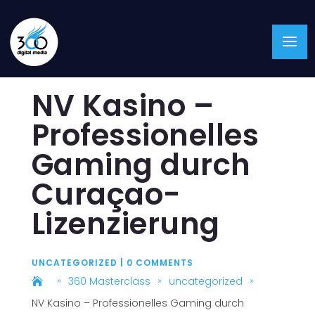
NV Kasino –
Professionelles
Gaming durch
Curaçao-
Lizenzierung
UNCATEGORIZED
|
0 COMMENTS
360 Masterclass
uncategorized
9
9
9
NV Kasino – Professionelles Gaming durch