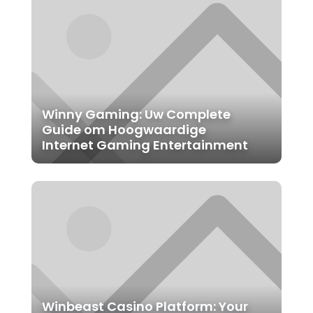
Winny Gaming: Uw Complete
Guide om Hoogwaardige
Internet Gaming Entertainment
Winbeast Casino Platform: Your