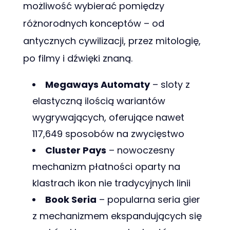
możliwość wybierać pomiędzy
różnorodnych konceptów – od
antycznych cywilizacji, przez mitologię,
po filmy i dźwięki znaną.
Megaways Automaty
– sloty z
elastyczną ilością wariantów
wygrywających, oferujące nawet
117,649 sposobów na zwycięstwo
Cluster Pays
– nowoczesny
mechanizm płatności oparty na
klastrach ikon nie tradycyjnych linii
Book Seria
– popularna seria gier
z mechanizmem ekspandujących się