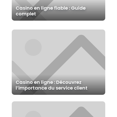
Casino en ligne fiable : Guide
complet
Casino en ligne : Découvrez
l’importance du service client