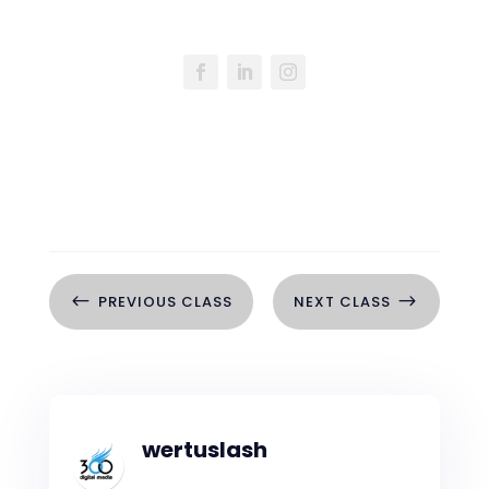
#
$
PREVIOUS CLASS
NEXT CLASS
wertuslash