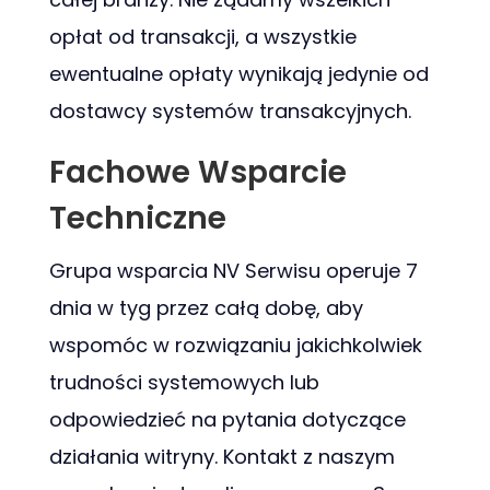
opłat od transakcji, a wszystkie
ewentualne opłaty wynikają jedynie od
dostawcy systemów transakcyjnych.
Fachowe Wsparcie
Techniczne
Grupa wsparcia NV Serwisu operuje 7
dnia w tyg przez całą dobę, aby
wspomóc w rozwiązaniu jakichkolwiek
trudności systemowych lub
odpowiedzieć na pytania dotyczące
działania witryny. Kontakt z naszym