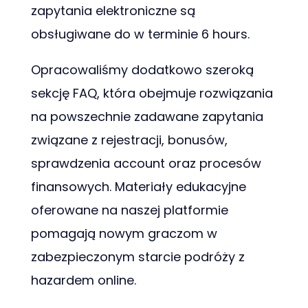
zapytania elektroniczne są
obsługiwane do w terminie 6 hours.
Opracowaliśmy dodatkowo szeroką
sekcję FAQ, która obejmuje rozwiązania
na powszechnie zadawane zapytania
związane z rejestracji, bonusów,
sprawdzenia account oraz procesów
finansowych. Materiały edukacyjne
oferowane na naszej platformie
pomagają nowym graczom w
zabezpieczonym starcie podróży z
hazardem online.