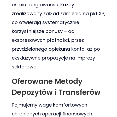
ośmiu rang awansu. Każdy
zrealizowany zakład zamienia na pkt XP,
co otwierają systematycznie
korzystniejsze bonusy – od
ekspresowych płatności, przez
przydzielonego opiekuna konta, aż po
ekskluzywne propozycje na imprezy
sektorowe.
Oferowane Metody
Depozytów i Transferów
Pojmujemy wagę komfortowych i
chronionych operacji finansowych.