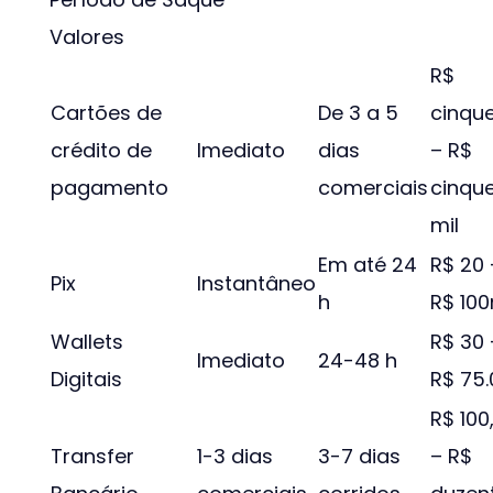
Valores
R$
Cartões de
De 3 a 5
cinqu
crédito de
Imediato
dias
– R$
pagamento
comerciais
cinqu
mil
Em até 24
R$ 20 
Pix
Instantâneo
h
R$ 100
Wallets
R$ 30 
Imediato
24-48 h
Digitais
R$ 75
R$ 100
Transfer
1-3 dias
3-7 dias
– R$