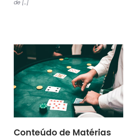
de […]
Conteúdo de Matérias