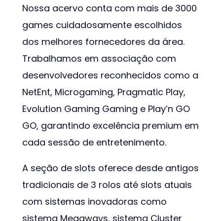
Nossa acervo conta com mais de 3000
games cuidadosamente escolhidos
dos melhores fornecedores da área.
Trabalhamos em associação com
desenvolvedores reconhecidos como a
NetEnt, Microgaming, Pragmatic Play,
Evolution Gaming Gaming e Play’n GO
GO, garantindo excelência premium em
cada sessão de entretenimento.
A seção de slots oferece desde antigos
tradicionais de 3 rolos até slots atuais
com sistemas inovadoras como
sistema Megaways, sistema Cluster