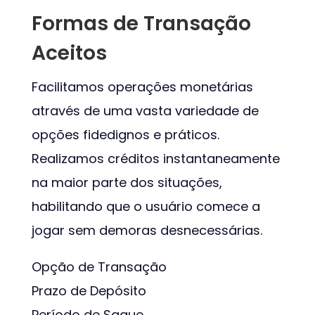
Formas de Transação
Aceitos
Facilitamos operações monetárias
através de uma vasta variedade de
opções fidedignos e práticos.
Realizamos créditos instantaneamente
na maior parte dos situações,
habilitando que o usuário comece a
jogar sem demoras desnecessárias.
Opção de Transação
Prazo de Depósito
Período de Saque