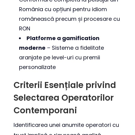
România cu opțiuni pentru idiom
românească precum și procesare cu
RON
Platforme a gamification
moderne
– Sisteme a fidelitate
aranjate pe level-uri cu premii
personalizate
Criterii Esențiale privind
Selectarea Operatorilor
Contemporani
Identificarea unei anumite operatori cu