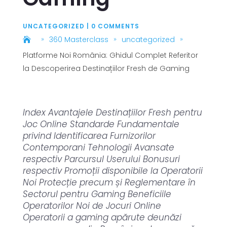
UNCATEGORIZED
|
0 COMMENTS
360 Masterclass
uncategorized
9
9
9
Platforme Noi România: Ghidul Complet Referitor
la Descoperirea Destinațiilor Fresh de Gaming
Index Avantajele Destinațiilor Fresh pentru
Joc Online Standarde Fundamentale
privind Identificarea Furnizorilor
Contemporani Tehnologii Avansate
respectiv Parcursul Userului Bonusuri
respectiv Promoții disponibile la Operatorii
Noi Protecție precum și Reglementare în
Sectorul pentru Gaming Beneficiile
Operatorilor Noi de Jocuri Online
Operatorii a gaming apărute deunăzi