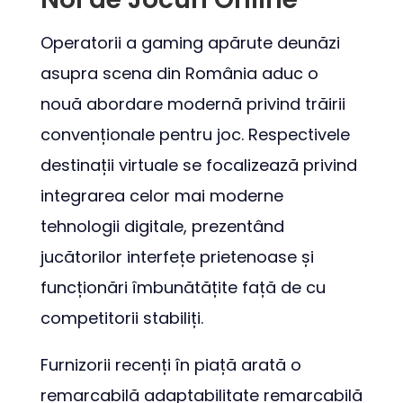
Operatorii a gaming apărute deunăzi
asupra scena din România aduc o
nouă abordare modernă privind trăirii
convenționale pentru joc. Respectivele
destinații virtuale se focalizează privind
integrarea celor mai moderne
tehnologii digitale, prezentând
jucătorilor interfețe prietenoase și
funcționări îmbunătățite față de cu
competitorii stabiliți.
Furnizorii recenți în piață arată o
remarcabilă adaptabilitate remarcabilă