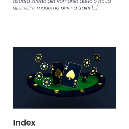
asupra scena din România aduc o nouă
abordare modernă privind trăirii […]
Index