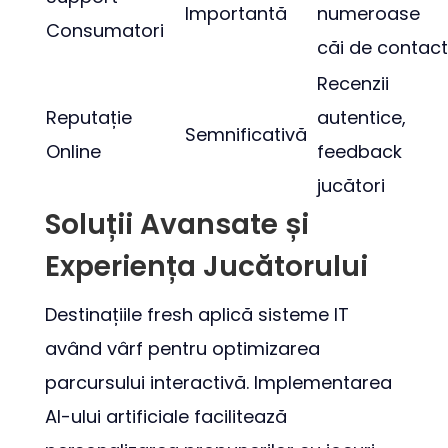
Importantă
numeroase
Consumatori
căi de contact
Recenzii
Reputație
autentice,
Semnificativă
Online
feedback
jucători
Soluții Avansate și
Experiența Jucătorului
Destinațiile fresh aplică sisteme IT
având vârf pentru optimizarea
parcursului interactivă. Implementarea
AI-ului artificiale facilitează