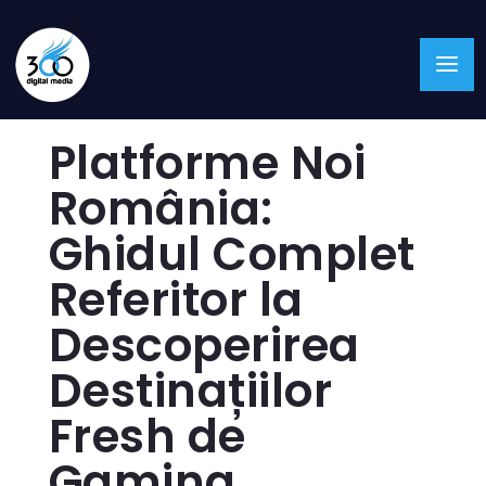
Platforme Noi
România:
Ghidul Complet
Referitor la
Descoperirea
Destinațiilor
Fresh de
Gaming