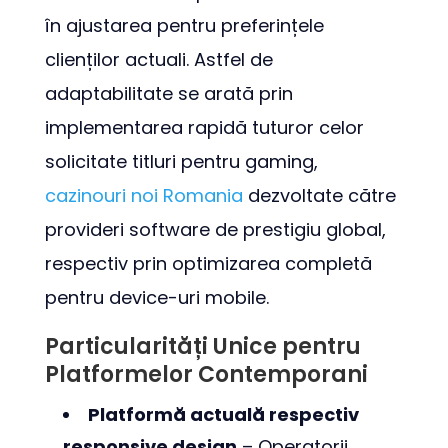
în ajustarea pentru preferințele
clienților actuali. Astfel de
adaptabilitate se arată prin
implementarea rapidă tuturor celor
solicitate titluri pentru gaming,
cazinouri noi Romania
dezvoltate către
provideri software de prestigiu global,
respectiv prin optimizarea completă
pentru device-uri mobile.
Particularități Unice pentru
Platformelor Contemporani
Platformă actuală respectiv
responsive design
– Operatorii