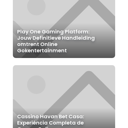
Play One Gaming Platform:
Jouw Definitieve Handleiding
omtrent Online
Gokentertainment
Cassino Havan Bet Casa:
Experiência Completa de