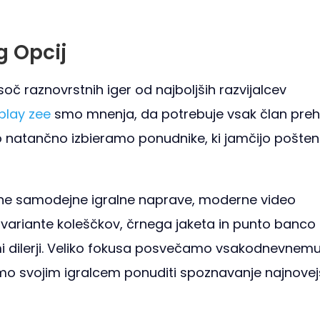
 Opcij
oč raznovrstnih iger od najboljših razvijalcev
play zee
smo mnenja, da potrebuje vsak član pre
to natančno izbieramo ponudnike, ki jamčijo pošte
čne samodejne igralne naprave, moderne video
ariante koleščkov, črnega jaketa in punto banco 
imi dilerji. Veliko fokusa posvečamo vsakodnevnem
o svojim igralcem ponuditi spoznavanje najnovej