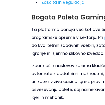
Zaščita in Regulacija
Bogata Paleta Gaming
Ta platforma ponuja več kot dve tis
programske opreme v sektorju. Pri
do kvalitetnih zabavnih vsebin, za
igranje in izjemno slikovno izvedbo.
Izbor naših naslovov zajema klasi
avtomate z dodatnimi možnostmi, v
unikaten v živo casino igre z prav
osveževanju palete, saj nameravam
iger in mehanik.