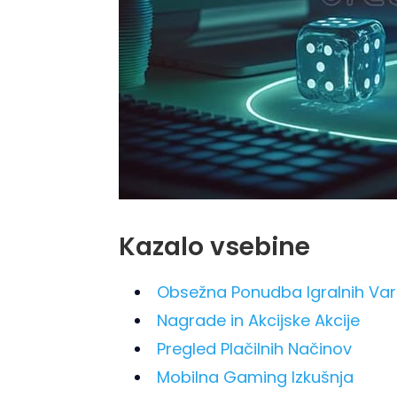
Kazalo vsebine
Obsežna Ponudba Igralnih Var
Nagrade in Akcijske Akcije
Pregled Plačilnih Načinov
Mobilna Gaming Izkušnja