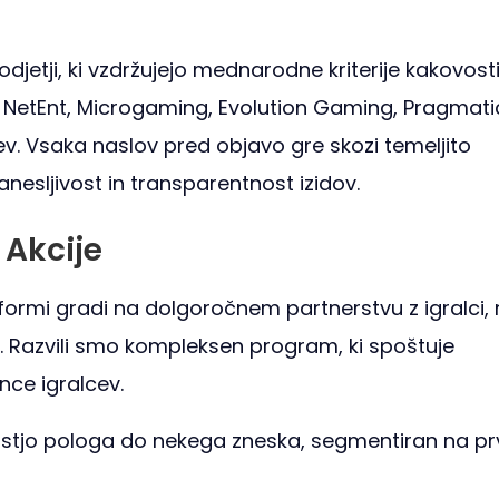
jetji, ki vzdržujejo mednarodne kriterije kakovosti
e NetEnt, Microgaming, Evolution Gaming, Pragmati
iev. Vsaka naslov pred objavo gre skozi temeljito
nesljivost in transparentnost izidov.
 Akcije
formi gradi na dolgoročnem partnerstvu z igralci,
h. Razvili smo kompleksen program, ki spoštuje
nce igralcev.
ostjo pologa do nekega zneska, segmentiran na pr