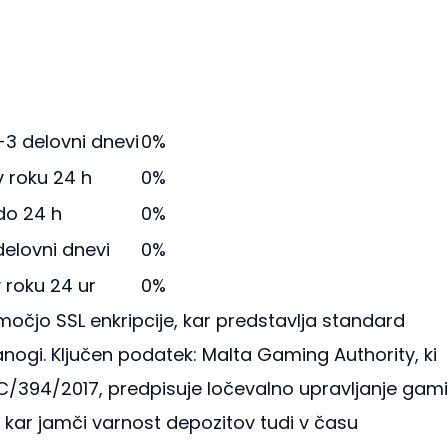
-3 delovni dnevi
0%
v roku 24 h
0%
do 24 h
0%
delovni dnevi
0%
 roku 24 ur
0%
močjo SSL enkripcije, kar predstavlja standard
ogi. Ključen podatek: Malta Gaming Authority, ki
C/394/2017, predpisuje ločevalno upravljanje gam
 kar jamči varnost depozitov tudi v času