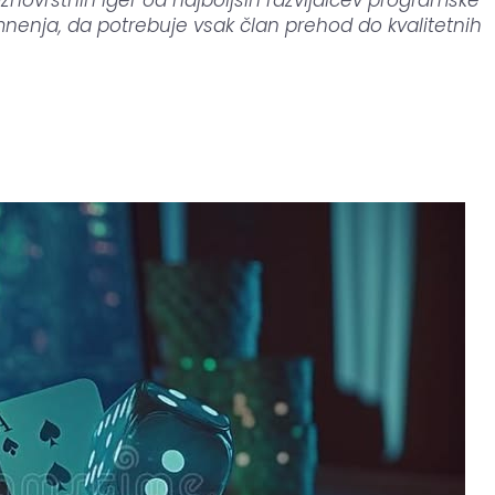
mnenja, da potrebuje vsak član prehod do kvalitetnih