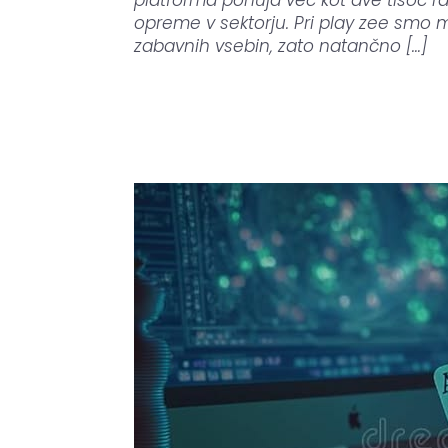
opreme v sektorju. Pri play zee smo 
zabavnih vsebin, zato natančno […]