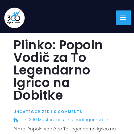
Plinko: Popoln
Vodič za To
Legendarno
Igrico na
Dobitke
UNCATEGORIZED
|
0 COMMENTS
360 Masterclass
uncategorized
9
9
9
Plinko: Popoln Vodič za To Legendarno Igrico na