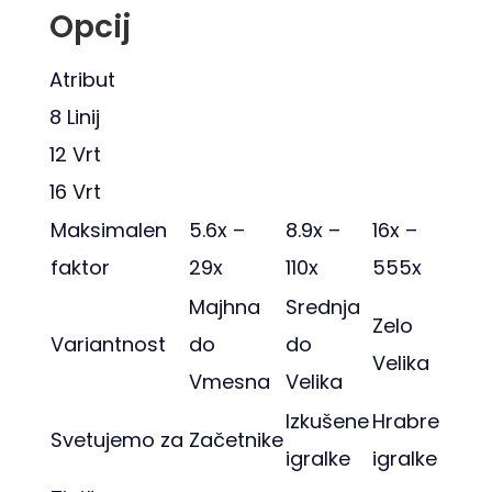
Opcij
Atribut
8 Linij
12 Vrt
16 Vrt
Maksimalen
5.6x –
8.9x –
16x –
faktor
29x
110x
555x
Majhna
Srednja
Zelo
Variantnost
do
do
Velika
Vmesna
Velika
Izkušene
Hrabre
Svetujemo za
Začetnike
igralke
igralke