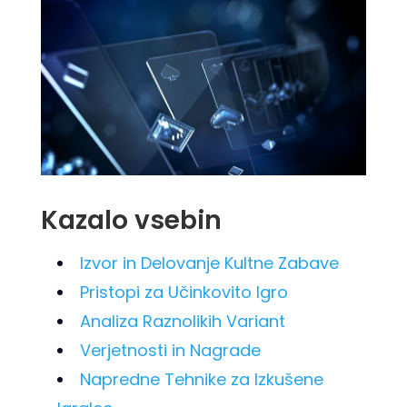
Kazalo vsebin
Izvor in Delovanje Kultne Zabave
Pristopi za Učinkovito Igro
Analiza Raznolikih Variant
Verjetnosti in Nagrade
Napredne Tehnike za Izkušene