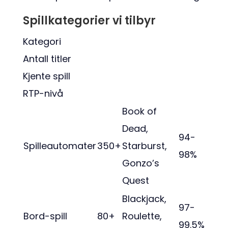
Spillkategorier vi tilbyr
Kategori
Antall titler
Kjente spill
RTP-nivå
Book of
Dead,
94-
Spilleautomater
350+
Starburst,
98%
Gonzo’s
Quest
Blackjack,
97-
Bord-spill
80+
Roulette,
99.5%