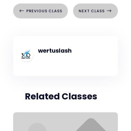
#
$
PREVIOUS CLASS
NEXT CLASS
wertuslash
Related Classes