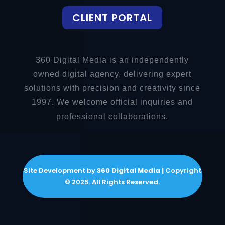
CLIENT PORTAL
360 Digital Media is an independently
owned digital agency, delivering expert
solutions with precision and creativity since
1997. We welcome official inquiries and
professional collaborations.
Site Development by
360 Digital Media |
Copyright
© 2025. All Rights Reserved.