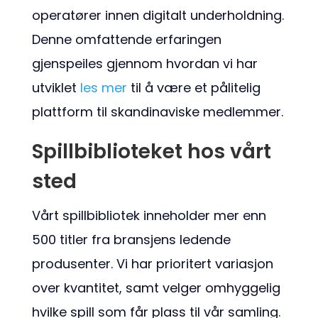
operatører innen digitalt underholdning.
Denne omfattende erfaringen
gjenspeiles gjennom hvordan vi har
utviklet
les mer
til å være et pålitelig
plattform til skandinaviske medlemmer.
Spillbiblioteket hos vårt
sted
Vårt spillbibliotek inneholder mer enn
500 titler fra bransjens ledende
produsenter. Vi har prioritert variasjon
over kvantitet, samt velger omhyggelig
hvilke spill som får plass til vår samling.