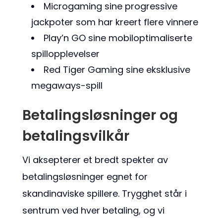
Microgaming sine progressive
jackpoter som har kreert flere vinnere
Play’n GO sine mobiloptimaliserte
spillopplevelser
Red Tiger Gaming sine eksklusive
megaways-spill
Betalingsløsninger og
betalingsvilkår
Vi aksepterer et bredt spekter av
betalingsløsninger egnet for
skandinaviske spillere. Trygghet står i
sentrum ved hver betaling, og vi