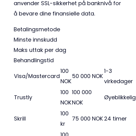
anvender SSL-sikkerhet på banknivå for
å bevare dine finansielle data.
Betalingsmetode
Minste innskudd
Maks uttak per dag
Behandlingstid
100
1-3
Visa/Mastercard
50 000 NOK
NOK
virkedager
100
100 000
Trustly
Øyeblikkelig
NOK
NOK
100
Skrill
75 000 NOK
24 timer
kr
100