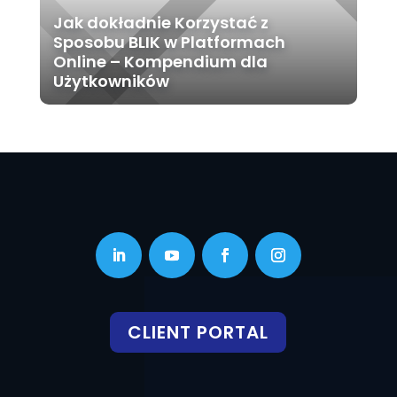
Jak dokładnie Korzystać z
Sposobu BLIK w Platformach
Online – Kompendium dla
Użytkowników
CLIENT PORTAL