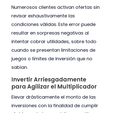
Numerosos clientes activan ofertas sin
revisar exhaustivamente las
condiciones válidas. Este error puede
resultar en sorpresas negativas al
intentar cobrar utilidades, sobre todo
cuando se presentan limitaciones de
juegos o límites de inversión que no
sabían.
Invertir Arriesgadamente
para Agilizar el Multiplicador
Elevar drásticamente el monto de las
inversiones con la finalidad de cumplir