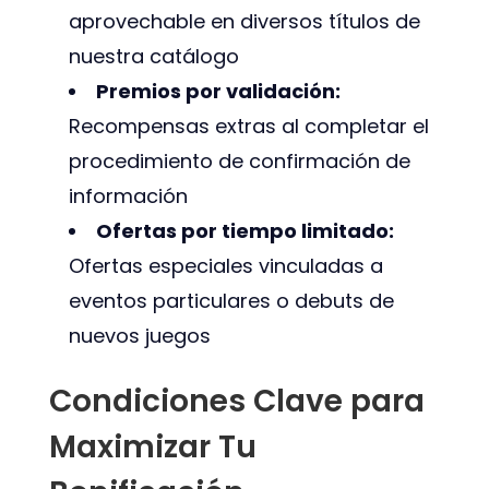
aprovechable en diversos títulos de
nuestra catálogo
Premios por validación:
Recompensas extras al completar el
procedimiento de confirmación de
información
Ofertas por tiempo limitado:
Ofertas especiales vinculadas a
eventos particulares o debuts de
nuevos juegos
Condiciones Clave para
Maximizar Tu