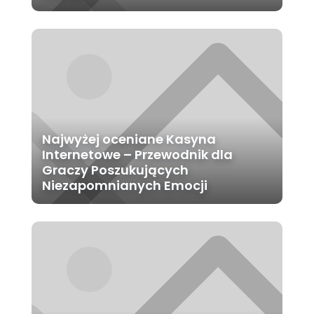
Najwyżej oceniane Kasyna
Internetowe – Przewodnik dla
Graczy Poszukujących
Niezapomnianych Emocji