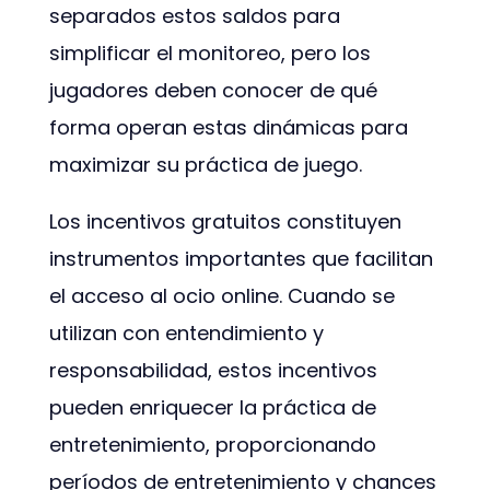
separados estos saldos para
simplificar el monitoreo, pero los
jugadores deben conocer de qué
forma operan estas dinámicas para
maximizar su práctica de juego.
Los incentivos gratuitos constituyen
instrumentos importantes que facilitan
el acceso al ocio online. Cuando se
utilizan con entendimiento y
responsabilidad, estos incentivos
pueden enriquecer la práctica de
entretenimiento, proporcionando
períodos de entretenimiento y chances