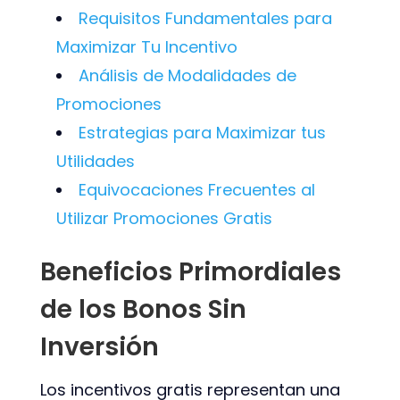
Requisitos Fundamentales para
Maximizar Tu Incentivo
Análisis de Modalidades de
Promociones
Estrategias para Maximizar tus
Utilidades
Equivocaciones Frecuentes al
Utilizar Promociones Gratis
Beneficios Primordiales
de los Bonos Sin
Inversión
Los incentivos gratis representan una