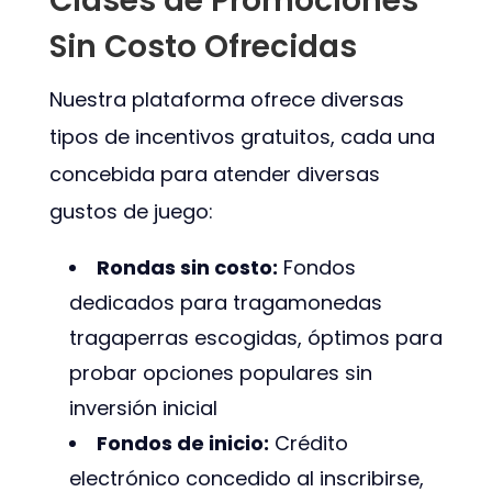
Clases de Promociones
Sin Costo Ofrecidas
Nuestra plataforma ofrece diversas
tipos de incentivos gratuitos, cada una
concebida para atender diversas
gustos de juego:
Rondas sin costo:
Fondos
dedicados para tragamonedas
tragaperras escogidas, óptimos para
probar opciones populares sin
inversión inicial
Fondos de inicio:
Crédito
electrónico concedido al inscribirse,