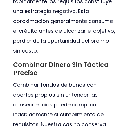
rápidamente los requisitos constituye
una estrategia negativa. Esta
aproximación generalmente consume
el crédito antes de alcanzar el objetivo,
perdiendo la oportunidad del premio
sin costo.
Combinar Dinero Sin Táctica
Precisa
Combinar fondos de bonos con
aportes propios sin entender las
consecuencias puede complicar
indebidamente el cumplimiento de
requisitos. Nuestra casino conserva