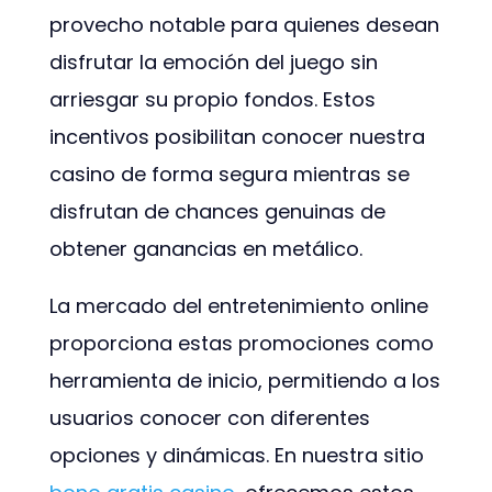
provecho notable para quienes desean
disfrutar la emoción del juego sin
arriesgar su propio fondos. Estos
incentivos posibilitan conocer nuestra
casino de forma segura mientras se
disfrutan de chances genuinas de
obtener ganancias en metálico.
La mercado del entretenimiento online
proporciona estas promociones como
herramienta de inicio, permitiendo a los
usuarios conocer con diferentes
opciones y dinámicas. En nuestra sitio