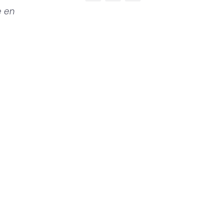
You!
e en
CONTACT US