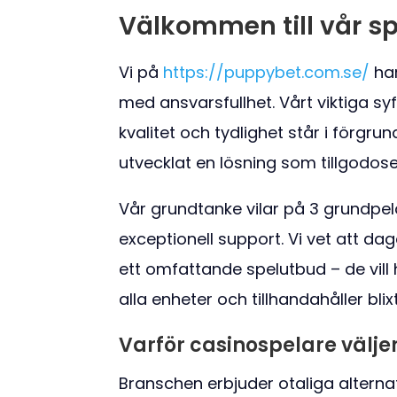
Välkommen till vår sp
Vi på
https://puppybet.com.se/
har
med ansvarsfullhet. Vårt viktiga sy
kvalitet och tydlighet står i förgru
utvecklat en lösning som tillgodo
Vår grundtanke vilar på 3 grundpela
exceptionell support. Vi vet att d
ett omfattande spelutbud – de vill 
alla enheter och tillhandahåller bl
Varför casinospelare väljer
Branschen erbjuder otaliga alternat