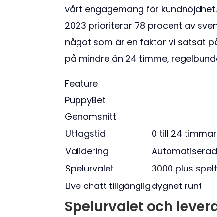
vårt engagemang för kundnöjdhet. 
2023 prioriterar 78 procent av sve
något som är en faktor vi satsat p
på mindre än 24 timme, regelbund
Feature
PuppyBet
Genomsnitt
Uttagstid
0 till 24 timmar
Validering
Automatisera
Spelurvalet
3000 plus spelt
Live chatt tillgänglig
dygnet runt
Spelurvalet och lever