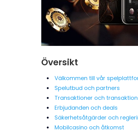
Översikt
Välkommen till vår spelplattf
Spelutbud och partners
Transaktioner och transaktion
Erbjudanden och deals
Säkerhetsåtgärder och regler
Mobilcasino och åtkomst