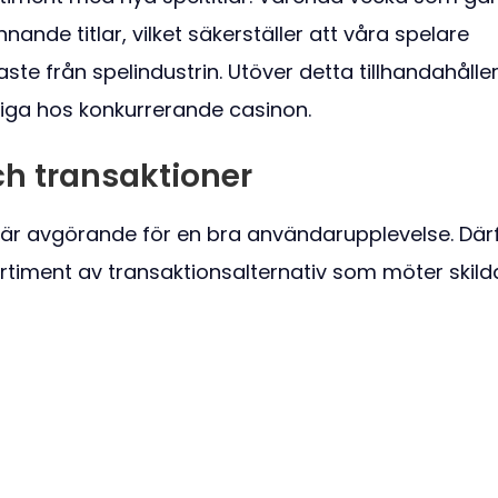
ande titlar, vilket säkerställer att våra spelare
aste från spelindustrin. Utöver detta tillhandahåller
ngliga hos konkurrerande casinon.
h transaktioner
gar är avgörande för en bra användarupplevelse. Där
ortiment av transaktionsalternativ som möter skild