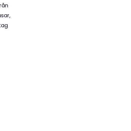
från
sar,
ttag