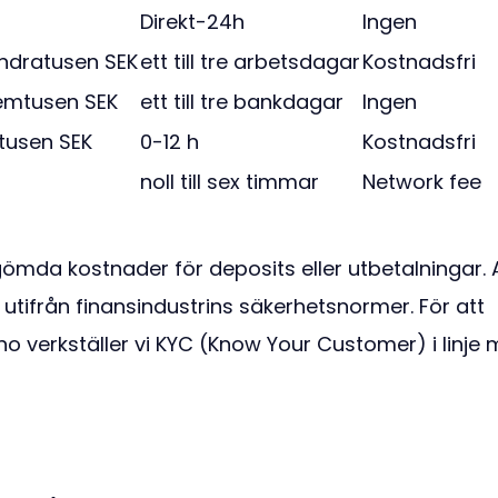
Direkt-24h
Ingen
ndratusen SEK
ett till tre arbetsdagar
Kostnadsfri
emtusen SEK
ett till tre bankdagar
Ingen
tusen SEK
0-12 h
Kostnadsfri
noll till sex timmar
Network fee
gömda kostnader för deposits eller utbetalningar. A
utifrån finansindustrins säkerhetsnormer. För att
o verkställer vi KYC (Know Your Customer) i linje