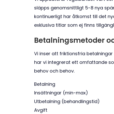
släpps genomsnittligt 5-8 nya spänn
kontinuerligt har åtkomst till det ny
exklusiva titlar som ej finns tillgä
Betalningsmetoder oc
Vi inser att friktionsfria betalnin
har vi integrerat ett omfattande s
behov och behov.
Betalning
Insättningar (min-max)
Utbetalning (behandlingstid)
Avgift