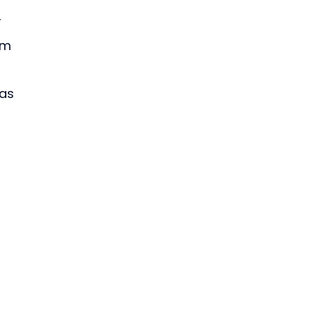
r
om
ras
r