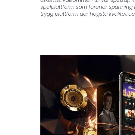
spelplattform som förenar spänning me
trygg plattform där högsta kvalitet oc