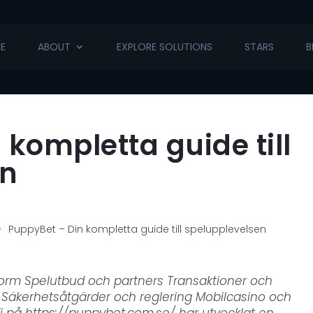
E
ABOUT
EXPLORE SOLUTIONS
STARS
B
kompletta guide till
en
PuppyBet – Din kompletta guide till spelupplevelsen
9
tform Spelutbud och partners Transaktioner och
 Säkerhetsåtgärder och reglering Mobilcasino och
Vi på https://puppybet.com.se/ har utvecklat en