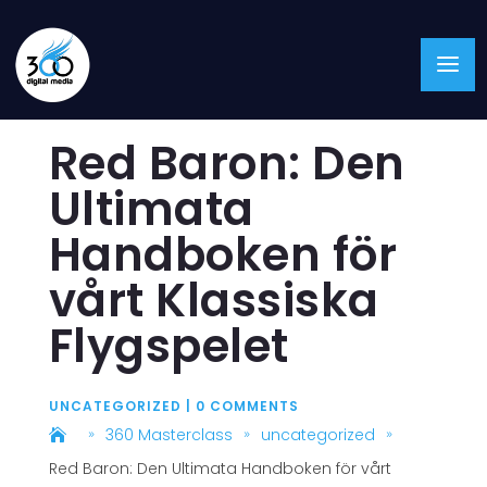
Red Baron: Den
Ultimata
Handboken för
vårt Klassiska
Flygspelet
UNCATEGORIZED
|
0 COMMENTS
360 Masterclass
uncategorized
9
9
9
Red Baron: Den Ultimata Handboken för vårt