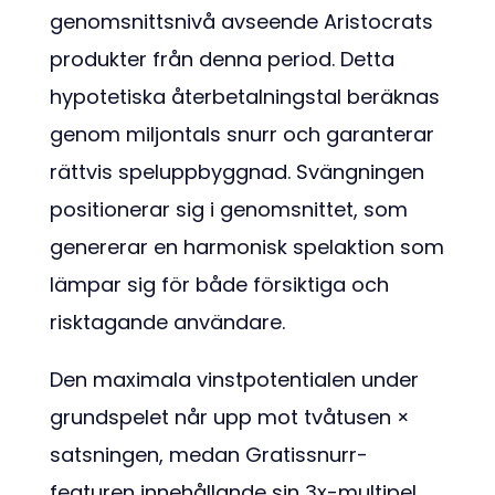
genomsnittsnivå avseende Aristocrats
produkter från denna period. Detta
hypotetiska återbetalningstal beräknas
genom miljontals snurr och garanterar
rättvis speluppbyggnad. Svängningen
positionerar sig i genomsnittet, som
genererar en harmonisk spelaktion som
lämpar sig för både försiktiga och
risktagande användare.
Den maximala vinstpotentialen under
grundspelet når upp mot tvåtusen ×
satsningen, medan Gratissnurr-
featuren innehållande sin 3x-multipel