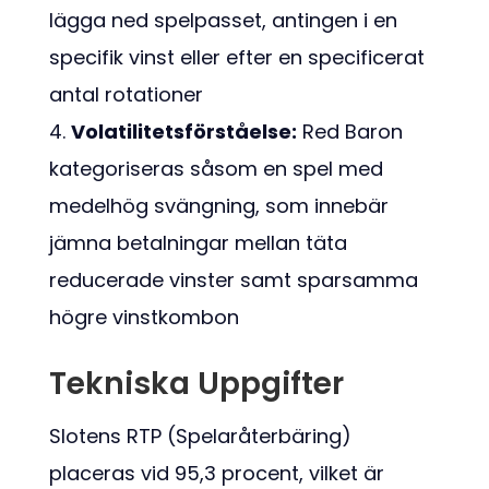
lägga ned spelpasset, antingen i en
specifik vinst eller efter en specificerat
antal rotationer
Volatilitetsförståelse:
Red Baron
kategoriseras såsom en spel med
medelhög svängning, som innebär
jämna betalningar mellan täta
reducerade vinster samt sparsamma
högre vinstkombon
Tekniska Uppgifter
Slotens RTP (Spelaråterbäring)
placeras vid 95,3 procent, vilket är