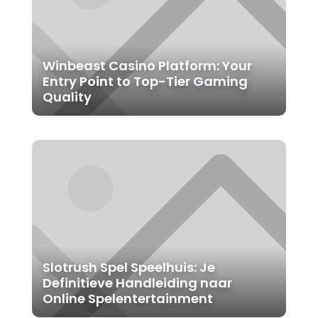
Winbeast Casino Platform: Your
Entry Point to Top-Tier Gaming
Quality
Slotrush Spel Speelhuis: Je
Definitieve Handleiding naar
Online Spelentertainment