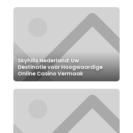
Skyhills Nederland: Uw
Destinatie voor Hoogwaardige
Online Casino Vermaak