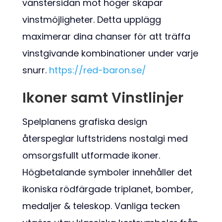
vänstersidan mot höger skapar
vinstmöjligheter. Detta upplägg
maximerar dina chanser för att träffa
vinstgivande kombinationer under varje
snurr.
https://red-baron.se/
Ikoner samt Vinstlinjer
Spelplanens grafiska design
återspeglar luftstridens nostalgi med
omsorgsfullt utformade ikoner.
Högbetalande symboler innehåller det
ikoniska rödfärgade triplanet, bomber,
medaljer & teleskop. Vanliga tecken