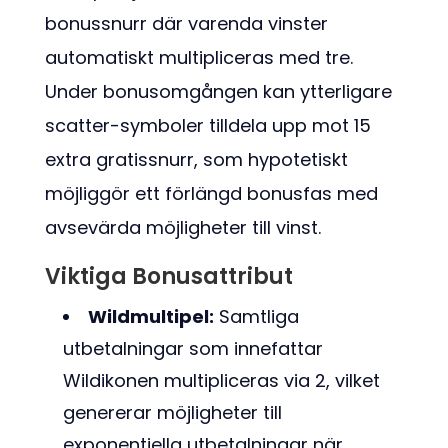
bonussnurr där varenda vinster
automatiskt multipliceras med tre.
Under bonusomgången kan ytterligare
scatter-symboler tilldela upp mot 15
extra gratissnurr, som hypotetiskt
möjliggör ett förlängd bonusfas med
avsevärda möjligheter till vinst.
Viktiga Bonusattribut
Wildmultipel:
Samtliga
utbetalningar som innefattar
Wildikonen multipliceras via 2, vilket
genererar möjligheter till
exponentiella utbetalningar när