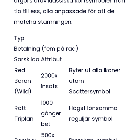
utgörs utav klassiska kortsymboler från
tio till ess, alla anpassade för att de
matcha stämningen.
Typ
Betalning (fem på rad)
Särskilda Attribut
Red
Byter ut alla ikoner
2000x
Baron
utom
insats
(Wild)
Scattersymbol
1000
Rött
Högst lönsamma
gånger
Triplan
reguljär symbol
bet
500x