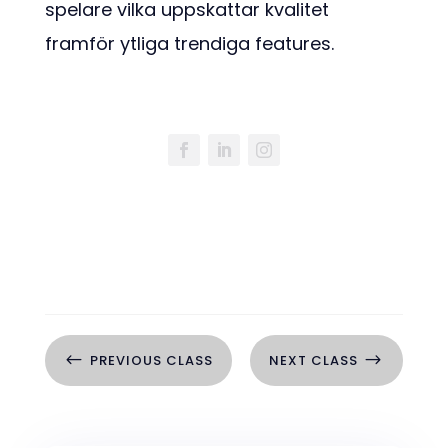
spelare vilka uppskattar kvalitet
framför ytliga trendiga features.
#
$
PREVIOUS CLASS
NEXT CLASS