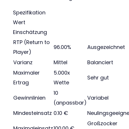
Spezifikation
Wert
Einschätzung
RTP (Return to
96.00%
Ausgezeichnet
Player)
Varianz
Mittel
Balanciert
Maximaler
5.000x
Sehr gut
Ertrag
Wette
10
Gewinnlinien
Variabel
(anpassbar)
Mindesteinsatz
0.10 €
Neulingsgeeigne
Großzocker
Maximaleinsatz
100.00 €