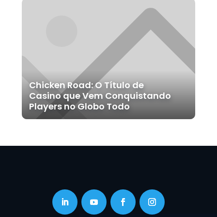
Chicken Road: O Título de
Casino que Vem Conquistando
Players no Globo Todo