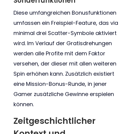
Sonderfunktionen
Diese umfangreichen Bonusfunktionen
umfassen ein Freispiel-Feature, das via
minimal drei Scatter-Symbole aktiviert
wird. Im Verlauf der Gratisdrehungen
werden alle Profite mit dem Faktor
versehen, der dieser mit allen weiteren
Spin erhöhen kann. Zusätzlich existiert
eine Mission-Bonus-Runde, in jener
Gamer zusätzliche Gewinne erspielen
können.
Zeitgeschichtlicher
Kontext und