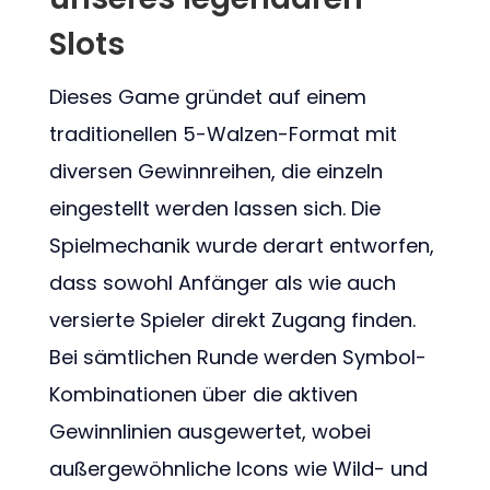
Slots
Dieses Game gründet auf einem
traditionellen 5-Walzen-Format mit
diversen Gewinnreihen, die einzeln
eingestellt werden lassen sich. Die
Spielmechanik wurde derart entworfen,
dass sowohl Anfänger als wie auch
versierte Spieler direkt Zugang finden.
Bei sämtlichen Runde werden Symbol-
Kombinationen über die aktiven
Gewinnlinien ausgewertet, wobei
außergewöhnliche Icons wie Wild- und