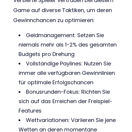
Versierte Spieler vertrauen bei diesem
Game auf diverse Taktiken, um deren
Gewinnchancen zu optimieren:
Geldmanagement: Setzen Sie
niemals mehr als 1-2% des gesamten
Budgets pro Drehung
Vollständige Paylines: Nutzen Sie
immer alle verfügbaren Gewinnlinien
für optimale Erfolgschancen
Bonusrunden-Fokus: Richten Sie
sich auf das Erreichen der Freispiel-
Features
Wettvariationen: Variieren Sie jene
Wetten an deren momentane