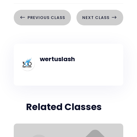
#
$
PREVIOUS CLASS
NEXT CLASS
wertuslash
Related Classes