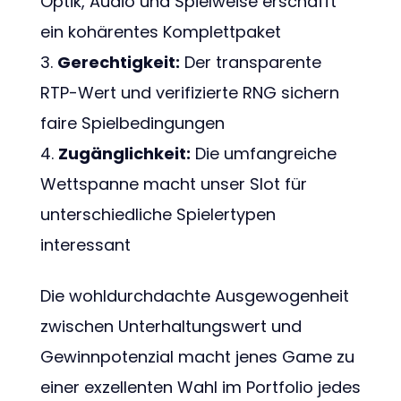
Optik, Audio und Spielweise erschafft
ein kohärentes Komplettpaket
Gerechtigkeit:
Der transparente
RTP-Wert und verifizierte RNG sichern
faire Spielbedingungen
Zugänglichkeit:
Die umfangreiche
Wettspanne macht unser Slot für
unterschiedliche Spielertypen
interessant
Die wohldurchdachte Ausgewogenheit
zwischen Unterhaltungswert und
Gewinnpotenzial macht jenes Game zu
einer exzellenten Wahl im Portfolio jedes