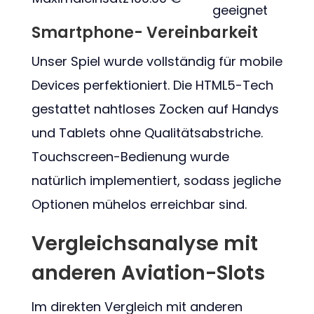
geeignet
Smartphone- Vereinbarkeit
Unser Spiel wurde vollständig für mobile
Devices perfektioniert. Die HTML5-Tech
gestattet nahtloses Zocken auf Handys
und Tablets ohne Qualitätsabstriche.
Touchscreen-Bedienung wurde
natürlich implementiert, sodass jegliche
Optionen mühelos erreichbar sind.
Vergleichsanalyse mit
anderen Aviation-Slots
Im direkten Vergleich mit anderen