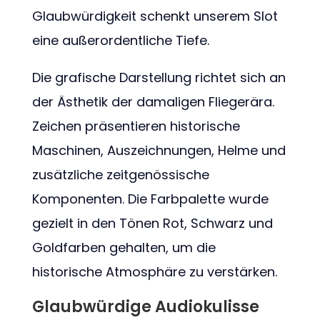
Glaubwürdigkeit schenkt unserem Slot
eine außerordentliche Tiefe.
Die grafische Darstellung richtet sich an
der Ästhetik der damaligen Fliegerära.
Zeichen präsentieren historische
Maschinen, Auszeichnungen, Helme und
zusätzliche zeitgenössische
Komponenten. Die Farbpalette wurde
gezielt in den Tönen Rot, Schwarz und
Goldfarben gehalten, um die
historische Atmosphäre zu verstärken.
Glaubwürdige Audiokulisse