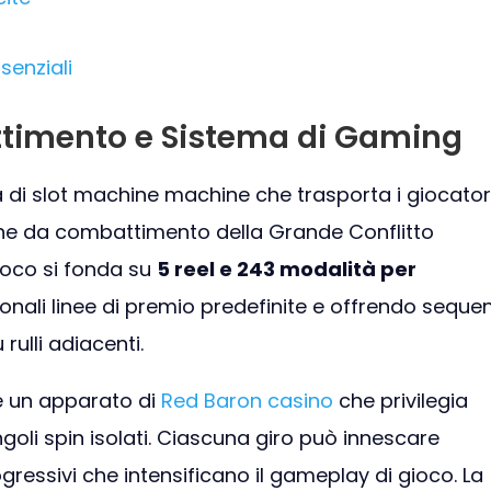
ssenziali
timento e Sistema di Gaming
 di slot machine machine che trasporta i giocator
one da combattimento della Grande Conflitto
gioco si fonda su
5 reel e 243 modalità per
ionali linee di premio predefinite e offrendo seque
rulli adiacenti.
de un apparato di
Red Baron casino
che privilegia
ngoli spin isolati. Ciascuna giro può innescare
gressivi che intensificano il gameplay di gioco. La