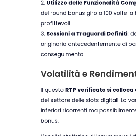
Utilizzo delle Funzionalità Com
del round bonus giro a 100 volte la
profittevoli
Sessioni a Traguardi Definiti
: d
originario antecedentemente di part
conseguimento
Volatilità e Rendimen
Il questo
RTP verificato si colloca
del settore delle slots digitali. La
inferiori ricorrenti ma possibilment
bonus.