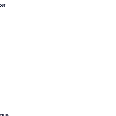
ker
i
nque