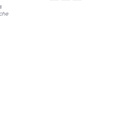
You!
i
iche
CONTACT US