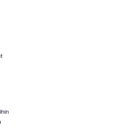
ä
at
ihin
a