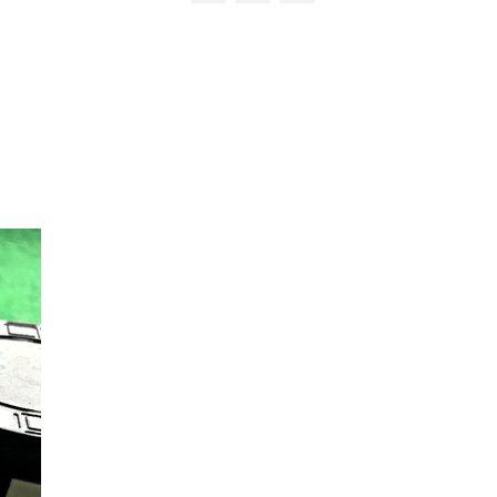
You!
CONTACT US