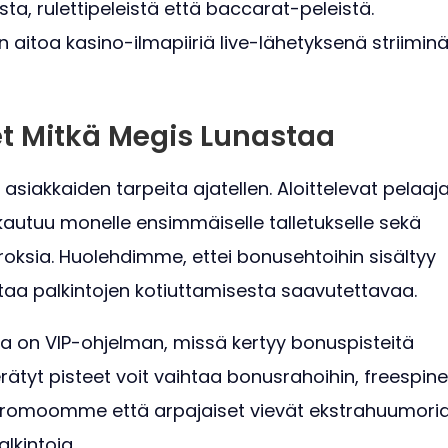
kista, rulettipeleistä että baccarat-peleistä.
itoa kasino-ilmapiiriä live-lähetyksenä striimin
et Mitkä Megis Lunastaa
akkaiden tarpeita ajatellen. Aloittelevat pelaaj
autuu monelle ensimmäiselle talletukselle sekä
roksia. Huolehdimme, ettei bonusehtoihin sisältyy
staa palkintojen kotiuttamisesta saavutettavaa.
olla on VIP-ohjelman, missä kertyy bonuspisteitä
rätyt pisteet voit vaihtaa bonusrahoihin, freespine
in promoomme että arpajaiset vievät ekstrahuumori
lkintoja.