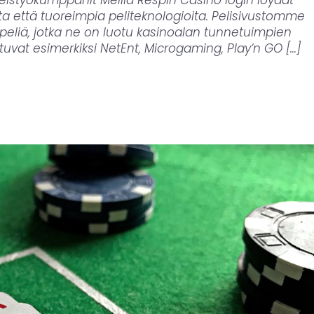
ta että tuoreimpia peliteknologioita. Pelisivustomme
 peliä, jotka ne on luotu kasinoalan tunnetuimpien
utuvat esimerkiksi NetEnt, Microgaming, Play’n GO […]