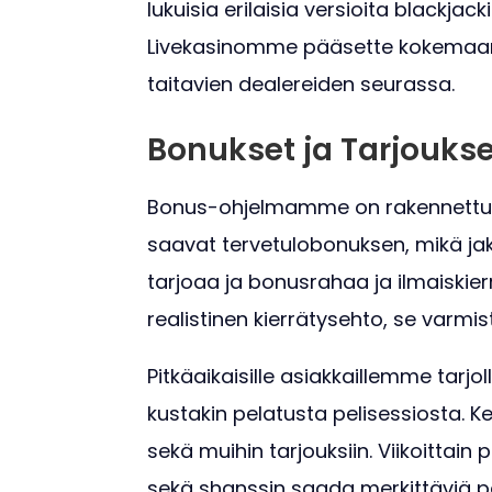
lukuisia erilaisia versioita blackjac
Livekasinomme pääsette kokemaan a
taitavien dealereiden seurassa.
Bonukset ja Tarjouks
Bonus-ohjelmamme on rakennettu asi
saavat tervetulobonuksen, mikä jak
tarjoaa ja bonusrahaa ja ilmaiskier
realistinen kierrätysehto, se varmi
Pitkäaikaisille asiakkaillemme tarj
kustakin pelatusta pelisessiosta. Ke
sekä muihin tarjouksiin. Viikoitta
sekä shanssin saada merkittäviä pa