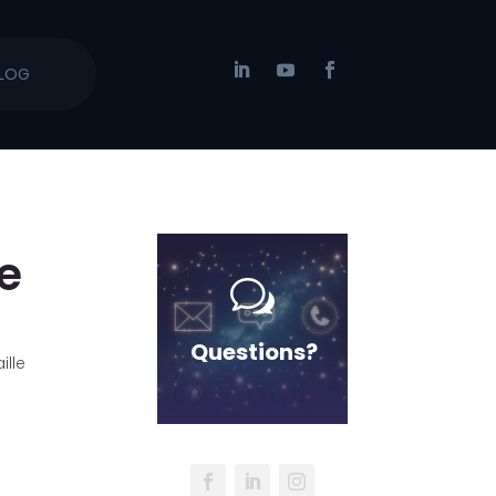
LOG
e
w
Questions?
ille
We’ve Got