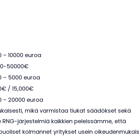
0 – 10000 euroa
20-50000€
0 – 5000 euroa
0€ / 15,000€
0 – 20000 euroa
kaisesti, mikä varmistaa tiukat säädökset sekä
 RNG-järjestelmiä kaikkien peleissämme, että
uoliset kolmannet yritykset usein oikeudenmukai