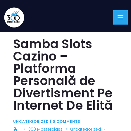
Samba Slots
Cazino –
Platforma
Personală de
Divertisment Pe
Internet De Elită
UNCATEGORIZED
|
0 COMMENTS
360 Masterclass
uncategorized
9
9
9