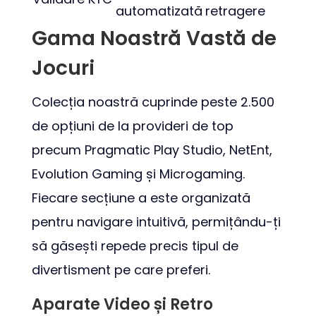
automatizată
retragere
Gama Noastră Vastă de
Jocuri
Colecția noastră cuprinde peste 2.500
de opțiuni de la provideri de top
precum Pragmatic Play Studio, NetEnt,
Evolution Gaming și Microgaming.
Fiecare secțiune a este organizată
pentru navigare intuitivă, permițându-ți
să găsești repede precis tipul de
divertisment pe care preferi.
Aparate Video și Retro