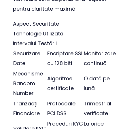
pentru claritate maximă.
Aspect Securitate
Tehnologie Utilizată
Intervalul Testării
Securizare
Encriptare SSL
Monitorizare
Date
cu 128 biți
continuă
Mecanisme
Algoritme
O dată pe
Random
certificate
lună
Number
Tranzacții
Protocoale
Trimestrial
Financiare
PCI DSS
verificate
Proceduri KYC
La orice
Validare KYC