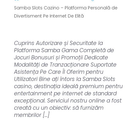
Samba Slots Cazino – Platforma Personală de
Divertisment Pe Internet De Elită
Cuprins Autorizare și Securitate la
Platforma Samba Gama Completă de
Jocuri Bonusuri și Promoții Dedicate
Modalități de Tranzacționare Suportate
Asistența Pe Care Îl Oferim pentru
Utilizatori Bine ați întors la Samba Slots
casino, destinația ideală premium pentru
entertainment pe internet de standard
excepțional. Serviciul nostru online a fost
creată cu un obiectiv: să furnizăm
membrilor […]