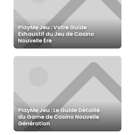
PlayMe Jeu : Votre Guide
Exhaustif du Jeu de Casino
Nouvelle Ère
PlayMe Jeu : Le Guide Détaillé
du Game de Casino Nouvelle
Génération