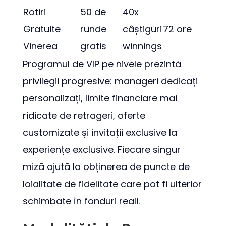
Rotiri
50 de
40x
Gratuite
runde
câștiguri
72 ore
Vinerea
gratis
winnings
Programul de VIP pe nivele prezintă
privilegii progresive: manageri dedicați
personalizați, limite financiare mai
ridicate de retrageri, oferte
customizate și invitații exclusive la
experiențe exclusive. Fiecare singur
miză ajută la obținerea de puncte de
loialitate de fidelitate care pot fi ulterior
schimbate în fonduri reali.