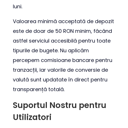
luni.
Valoarea minimă acceptată de depozit
este de doar de 50 RON minim, făcând
astfel serviciul accesibilă pentru toate
tipurile de bugete. Nu aplicăm
percepem comisioane bancare pentru
tranzacții, iar valorile de conversie de
valută sunt updatate în direct pentru
transparență totală.
Suportul Nostru pentru
Utilizatori