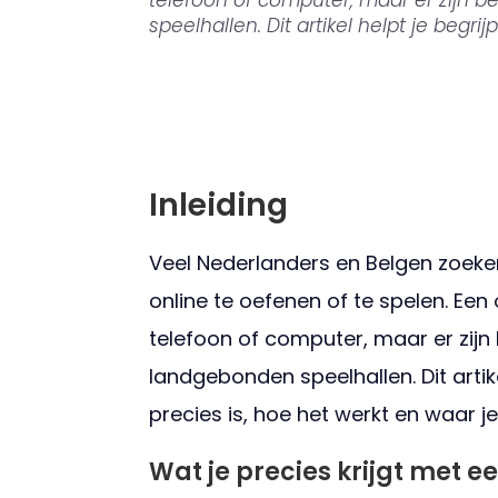
speelhallen. Dit artikel helpt je begri
Inleiding
Veel Nederlanders en Belgen zoek
online te oefenen of te spelen. Een 
telefoon of computer, maar er zijn 
landgebonden speelhallen. Dit artik
precies is, hoe het werkt en waar je
Wat je precies krijgt met e