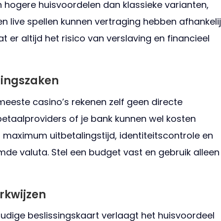
 hogere huisvoordelen dan klassieke varianten,
n live spellen kunnen vertraging hebben afhankeli
 er altijd het risico van verslaving en financieel
lingszaken
meeste casino’s rekenen zelf geen directe
 betaalproviders of je bank kunnen wel kosten
aximum uitbetalingstijd, identiteitscontrole en
mde valuta. Stel een budget vast en gebruik alleen
erkwijzen
oudige beslissingskaart verlaagt het huisvoordeel