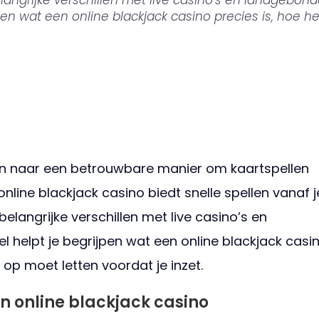
jpen wat een online blackjack casino precies is, hoe he
en naar een betrouwbare manier om kaartspellen
online blackjack casino biedt snelle spellen vanaf j
belangrijke verschillen met live casino’s en
el helpt je begrijpen wat een online blackjack casi
 op moet letten voordat je inzet.
en online blackjack casino