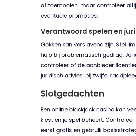
of toernooien, maar controleer alti
eventuele promoties.
Verantwoord spelen en ju
Gokken kan verslavend zijn. Stel limi
hulp bij problematisch gedrag. Jur
controleer of de aanbieder licentie
juridisch advies; bij twijfel raadplee
Slotgedachten
Een online blackjack casino kan vee
kiest en je spel beheert. Controlee
eerst gratis en gebruik basisstrat