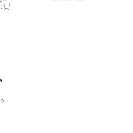
You!
t […]
CONTACT US
e
no