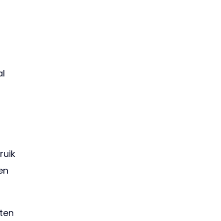
-
al
ruik
en
eten