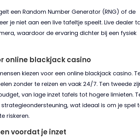
s regelt een Random Number Generator (RNG) of de
er je niet aan een live tafeltje speelt. Live dealer t
era, waardoor de ervaring dichter bij een fysiek
r online blackjack casino
ensen kiezen voor een online blackjack casino. T
spelen zonder te reizen en vaak 24/7. Ten tweede zij
budget, van lage inzet tafels tot hogere limieten. 
trategieondersteuning, wat ideaal is om je spel 
e riskeren.
en voordat je inzet