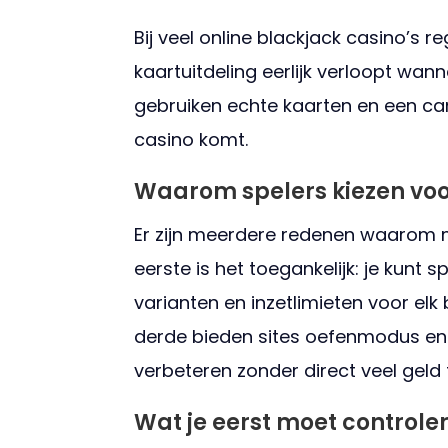
Bij veel online blackjack casino’
kaartuitdeling eerlijk verloopt wanne
gebruiken echte kaarten en een cam
casino komt.
Waarom spelers kiezen voo
Er zijn meerdere redenen waarom m
eerste is het toegankelijk: je kunt 
varianten en inzetlimieten voor elk 
derde bieden sites oefenmodus en s
verbeteren zonder direct veel geld t
Wat je eerst moet controler