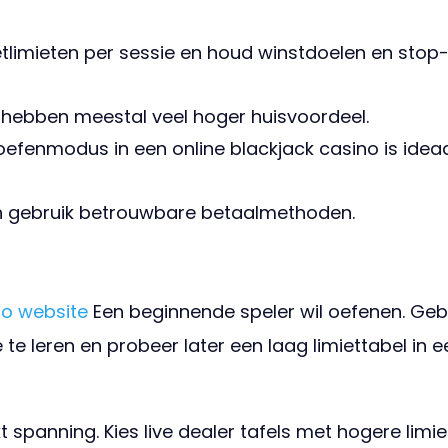
zetlimieten per sessie en houd winstdoelen en stop
e hebben meestal veel hoger huisvoordeel.
 oefenmodus in een online blackjack casino is idea
 en gebruik betrouwbare betaalmethoden.
no website
Een beginnende speler wil oefenen. Geb
e leren en probeer later een laag limiettabel in e
t spanning. Kies live dealer tafels met hogere limi