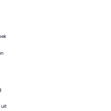
zoek
en
g
 uit