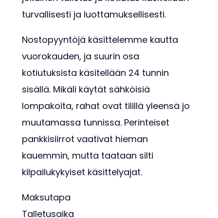
turvallisesti ja luottamuksellisesti.
Nostopyyntöjä käsittelemme kautta
vuorokauden, ja suurin osa
kotiutuksista käsitellään 24 tunnin
sisällä. Mikäli käytät sähköisiä
lompakoita, rahat ovat tilillä yleensä jo
muutamassa tunnissa. Perinteiset
pankkisiirrot vaativat hieman
kauemmin, mutta taataan silti
kilpailukykyiset käsittelyajat.
Maksutapa
Talletusaika