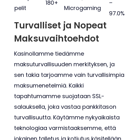
180+
–
pelit
Microgaming
97.0%
Turvalliset ja Nopeat
Maksuvaihtoehdot
Kasinollamme tiedämme
maksuturvallisuuden merkityksen, ja
sen takia tarjoamme vain turvallisimpia
maksumenetelmiä. Kaikki
tapahtumamme suojataan SSL-
salauksella, joka vastaa pankkitason
turvallisuutta. Käytämme nykyaikaista
teknologiaa varmistaaksemme, että
jokainen talletus ja kotiutus käsitellään