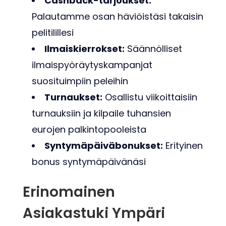
Cashback-tarjoukset:
Palautamme osan häviöistäsi takaisin
pelitilillesi
Ilmaiskierrokset:
Säännölliset
ilmaispyöräytyskampanjat
suosituimpiin peleihin
Turnaukset:
Osallistu viikoittaisiin
turnauksiin ja kilpaile tuhansien
eurojen palkintopooleista
Syntymäpäiväbonukset:
Erityinen
bonus syntymäpäivänäsi
Erinomainen
Asiakastuki Ympäri