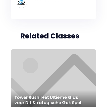
Related Classes
Tower Rush: Het Ultieme Gids
voor Dit Strategische Gok Spel