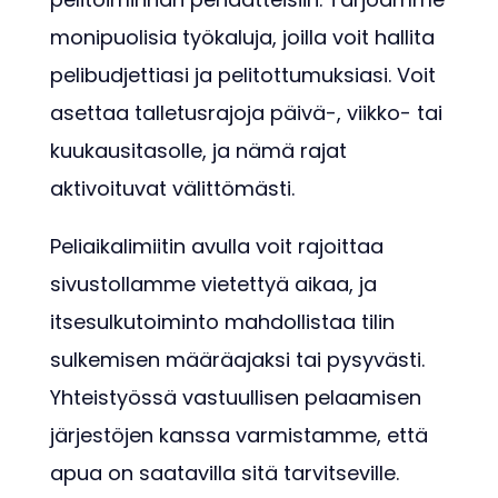
monipuolisia työkaluja, joilla voit hallita
pelibudjettiasi ja pelitottumuksiasi. Voit
asettaa talletusrajoja päivä-, viikko- tai
kuukausitasolle, ja nämä rajat
aktivoituvat välittömästi.
Peliaikalimiitin avulla voit rajoittaa
sivustollamme vietettyä aikaa, ja
itsesulkutoiminto mahdollistaa tilin
sulkemisen määräajaksi tai pysyvästi.
Yhteistyössä vastuullisen pelaamisen
järjestöjen kanssa varmistamme, että
apua on saatavilla sitä tarvitseville.