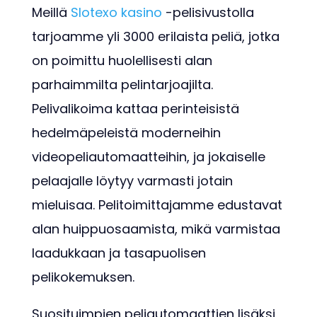
Meillä
Slotexo kasino
-pelisivustolla
tarjoamme yli 3000 erilaista peliä, jotka
on poimittu huolellisesti alan
parhaimmilta pelintarjoajilta.
Pelivalikoima kattaa perinteisistä
hedelmäpeleistä moderneihin
videopeliautomaatteihin, ja jokaiselle
pelaajalle löytyy varmasti jotain
mieluisaa. Pelitoimittajamme edustavat
alan huippuosaamista, mikä varmistaa
laadukkaan ja tasapuolisen
pelikokemuksen.
Suosituimpien peliautomaattien lisäksi