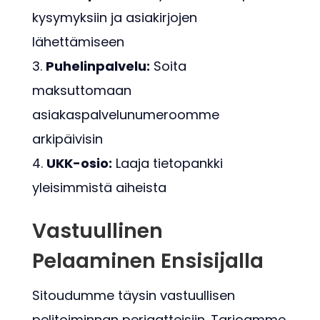
kysymyksiin ja asiakirjojen
lähettämiseen
Puhelinpalvelu:
Soita
maksuttomaan
asiakaspalvelunumeroomme
arkipäivisin
UKK-osio:
Laaja tietopankki
yleisimmistä aiheista
Vastuullinen
Pelaaminen Ensisijalla
Sitoudumme täysin vastuullisen
pelitoiminnan periaatteisiin. Tarjoamme