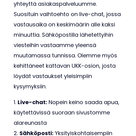
yhteyttä asiakaspalveluumme.
Suosituin vaihtoehto on live-chat, jossa
vastausaika on keskimäärin alle kaksi
minuuttia. Sähköpostilla lähetettyihin
viesteihin vastaamme yleensä
muutamassa tunnissa. Olemme myös
kehittäneet kattavan UKK-osion, josta
löydät vastaukset yleisimpiin
kysymyksiin.
Live-chat:
Nopein keino saada apua,
käytettävissä suoraan sivustomme
alareunasta
Sähköposti:
Yksityiskohtaisempiin