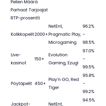
Pelien Määrä
Parhaat Tarjoajat
RTP-prosentti
NetEnt,
96.2%
Kolikkopelit
2000+
Pragmatic Play,
–
Microgaming
98.5%
97.0%
Live-
Evolution
150+
–
kasinot
Gaming, Ezugi
99.5%
95.8%
Play’n GO, Red
Pöytäpelit
450+
–
Tiger
99.2%
94.5%
Jackpot-
NetEnt,