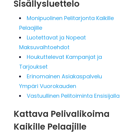
Sisällysluettelo
Monipuolinen Pelitarjonta Kaikille
Pelaajille
Luotettavat ja Nopeat
Maksuvaihtoehdot
Houkuttelevat Kampanjat ja
Tarjoukset
Erinomainen Asiakaspalvelu
Ympäri Vuorokauden
Vastuullinen Pelitoiminta Ensisijalla
Kattava Pelivalikoima
Kaikille Pelaajille