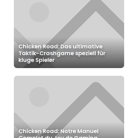
Chicken Road: Das ultimative
Taktik-Crashgame speziell für
kluge Spieler
Chicken Road: Notre Manuel
Complet du Jeu de Gaming