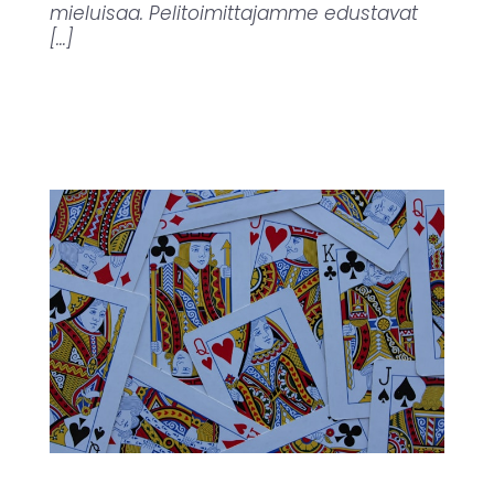
mieluisaa. Pelitoimittajamme edustavat
[…]