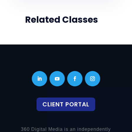
Related Classes
CLIENT PORTAL
360 Digital Media is an independently