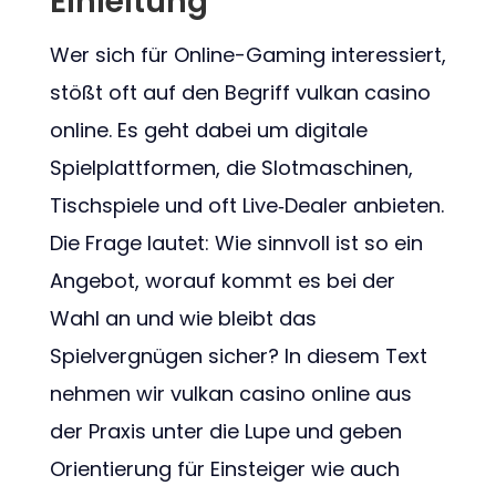
Einleitung
Wer sich für Online-Gaming interessiert,
stößt oft auf den Begriff vulkan casino
online. Es geht dabei um digitale
Spielplattformen, die Slotmaschinen,
Tischspiele und oft Live‑Dealer anbieten.
Die Frage lautet: Wie sinnvoll ist so ein
Angebot, worauf kommt es bei der
Wahl an und wie bleibt das
Spielvergnügen sicher? In diesem Text
nehmen wir vulkan casino online aus
der Praxis unter die Lupe und geben
Orientierung für Einsteiger wie auch