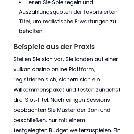
Lesen Sie Spielregeln und
Auszahlungsquoten der favorisierten
Titel, um realistische Erwartungen zu
behalten.
Beispiele aus der Praxis
Stellen Sie sich vor, Sie landen auf einer
vulkan casino online Plattform,
registrieren sich, sichern sich ein
Willkommenspaket und testen zunächst
drei Slot‑Titel. Nach einigen Sessions
beobachten Sie Muster der Boni und
beschließen, nur mit einem
festgelegten Budget weiterzuspielen. Ein