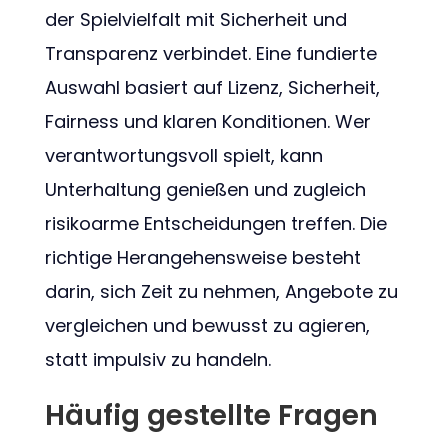
der Spielvielfalt mit Sicherheit und
Transparenz verbindet. Eine fundierte
Auswahl basiert auf Lizenz, Sicherheit,
Fairness und klaren Konditionen. Wer
verantwortungsvoll spielt, kann
Unterhaltung genießen und zugleich
risikoarme Entscheidungen treffen. Die
richtige Herangehensweise besteht
darin, sich Zeit zu nehmen, Angebote zu
vergleichen und bewusst zu agieren,
statt impulsiv zu handeln.
Häufig gestellte Fragen