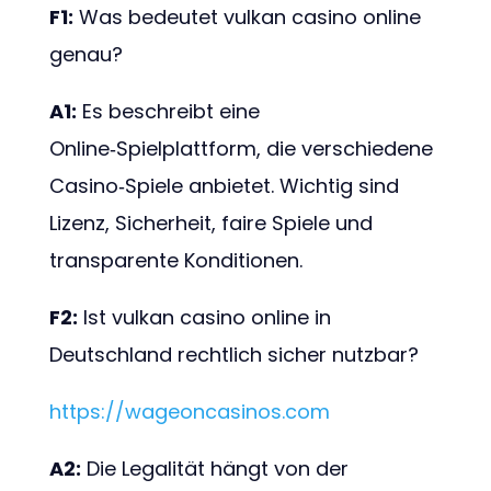
F1:
Was bedeutet vulkan casino online
genau?
A1:
Es beschreibt eine
Online‑Spielplattform, die verschiedene
Casino‑Spiele anbietet. Wichtig sind
Lizenz, Sicherheit, faire Spiele und
transparente Konditionen.
F2:
Ist vulkan casino online in
Deutschland rechtlich sicher nutzbar?
https://wageoncasinos.com
A2:
Die Legalität hängt von der