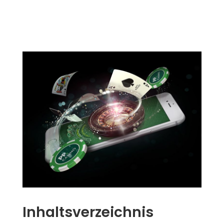
Inhaltsverzeichnis