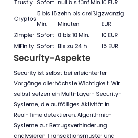
Trustly
Sofort
null bis fünf Min.
10 EUR
5 bis 15
zehn bis dreißig
zwanzig
Cryptos
Min.
Minuten
EUR
Zimpler
Sofort
0 bis 10 Min.
10 EUR
MiFinity
Sofort
Bis zu 24 h
15 EUR
Security-Aspekte
Security ist selbst bei erleichterter
Vorgänge allerhöchste Wichtigkeit. Wir
selbst setzen ein Multi-Layer- Security-
Systeme, die auffälliges Aktivität in
Real-Time detektieren. Algorithmic-
Systeme zur Betrugsverhinderung
analysieren Transaktionsmuster und