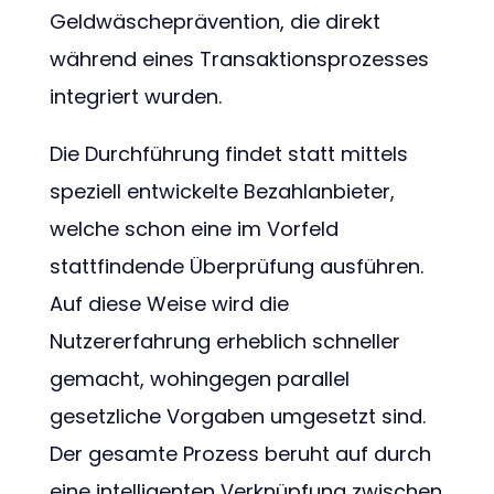
Geldwäscheprävention, die direkt
während eines Transaktionsprozesses
integriert wurden.
Die Durchführung findet statt mittels
speziell entwickelte Bezahlanbieter,
welche schon eine im Vorfeld
stattfindende Überprüfung ausführen.
Auf diese Weise wird die
Nutzererfahrung erheblich schneller
gemacht, wohingegen parallel
gesetzliche Vorgaben umgesetzt sind.
Der gesamte Prozess beruht auf durch
eine intelligenten Verknüpfung zwischen