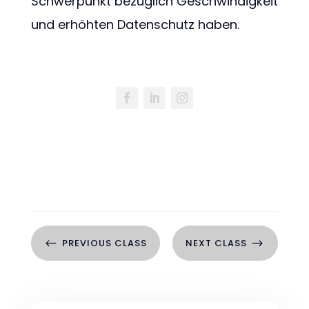
Schwerpunkt bezüglich Geschwindigkeit
und erhöhten Datenschutz haben.
#
$
PREVIOUS CLASS
NEXT CLASS