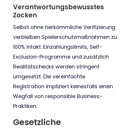
Verantwortungsbewusstes
Zocken
Selbst ohne herkömmliche Verifizierung
verbleiben Spielerschutzmaßnahmen zu
100% intakt. Einzahlungslimits, Self-
Exclusion-Programme und zusätzlich
Realitätschecks werden stringent
umgesetzt. Die vereinfachte
Registration impliziert keinesfalls einen
Wegfall von responsible Business-
Praktiken.
Gesetzliche