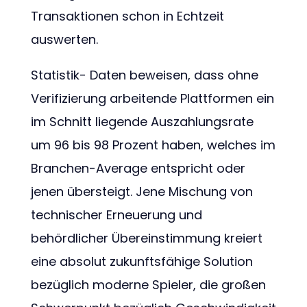
Transaktionen schon in Echtzeit
auswerten.
Statistik- Daten beweisen, dass ohne
Verifizierung arbeitende Plattformen ein
im Schnitt liegende Auszahlungsrate
um 96 bis 98 Prozent haben, welches im
Branchen-Average entspricht oder
jenen übersteigt. Jene Mischung von
technischer Erneuerung und
behördlicher Übereinstimmung kreiert
eine absolut zukunftsfähige Solution
bezüglich moderne Spieler, die großen