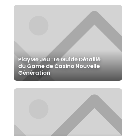
PlayMe Jeu : Le Guide Détaillé
du Game de Casino Nouvelle
Génération