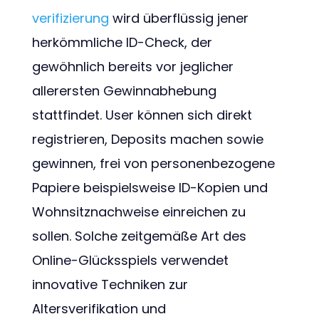
verifizierung
wird überflüssig jener
herkömmliche ID-Check, der
gewöhnlich bereits vor jeglicher
allerersten Gewinnabhebung
stattfindet. User können sich direkt
registrieren, Deposits machen sowie
gewinnen, frei von personenbezogene
Papiere beispielsweise ID-Kopien und
Wohnsitznachweise einreichen zu
sollen. Solche zeitgemäße Art des
Online-Glücksspiels verwendet
innovative Techniken zur
Altersverifikation und