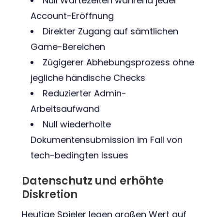
Null Wartezeiten während jeder
Account-Eröffnung
Direkter Zugang auf sämtlichen
Game-Bereichen
Zügigerer Abhebungsprozess ohne
jegliche händische Checks
Reduzierter Admin-
Arbeitsaufwand
Null wiederholte
Dokumentensubmission im Fall von
tech-bedingten Issues
Datenschutz und erhöhte
Diskretion
Heutige Spieler legen großen Wert auf