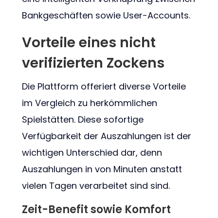
Bankgeschäften sowie User-Accounts.
Vorteile eines nicht
verifizierten Zockens
Die Plattform offeriert diverse Vorteile
im Vergleich zu herkömmlichen
Spielstätten. Diese sofortige
Verfügbarkeit der Auszahlungen ist der
wichtigen Unterschied dar, denn
Auszahlungen in von Minuten anstatt
vielen Tagen verarbeitet sind sind.
Zeit-Benefit sowie Komfort