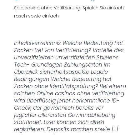
Spielcasino ohne Verifizierung: Spielen Sie einfach
rasch sowie einfach
Inhaltsverzeichnis Welche Bedeutung hat
Zocken frei von Verifizierung? Vorteile des
unverzifizierten unverzifizierten Spielens
Tech- Grundlagen Zahlungsarten im
Überblick Sicherheitsaspekte Legale
Bedingungen Welche Bedeutung hat
Zocken ohne Identitätsprüfung? Bei einem
solchen Online casinos ohne verifizierung
wird überflüssig jener herkömmliche ID-
Check, der gewöhnlich bereits vor
jeglicher allerersten Gewinnabhebung
stattfindet. User können sich direkt
registrieren, Deposits machen sowie […]