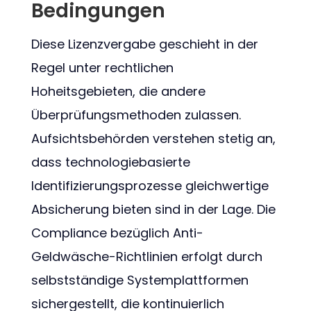
Bedingungen
Diese Lizenzvergabe geschieht in der
Regel unter rechtlichen
Hoheitsgebieten, die andere
Überprüfungsmethoden zulassen.
Aufsichtsbehörden verstehen stetig an,
dass technologiebasierte
Identifizierungsprozesse gleichwertige
Absicherung bieten sind in der Lage. Die
Compliance bezüglich Anti-
Geldwäsche-Richtlinien erfolgt durch
selbstständige Systemplattformen
sichergestellt, die kontinuierlich