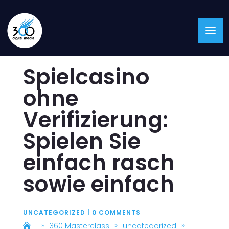
Spielcasino
ohne
Verifizierung:
Spielen Sie
einfach rasch
sowie einfach
UNCATEGORIZED
|
0 COMMENTS
360 Masterclass
uncategorized
9
9
9