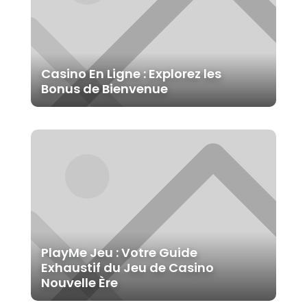
Casino En Ligne : Explorez les
Bonus de Bienvenue
PlayMe Jeu : Votre Guide
Exhaustif du Jeu de Casino
Nouvelle Ère