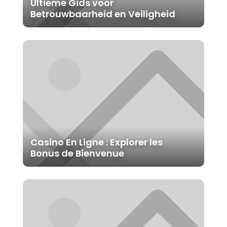
Ultieme Gids voor
Betrouwbaarheid en Veiligheid
Casino En Ligne : Explorer les
Bonus de Bienvenue