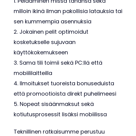
Pelaaminen missä tahansa sekä
milloin ikinä ilman pakollisia latauksia tai
sen kummempia asennuksia
Jokainen pelit optimoidut
kosketukselle sujuvaan
käyttökokemukseen
Sama tili toimii sekä PC:llä että
mobiililaitteilla
Ilmoitukset tuoreista bonuseduista
että promootioista direkt puhelimeesi
Nopeat sisäänmaksut sekä
kotiutusprosessit lisäksi mobiilissa
Teknillinen ratkaisumme perustuu