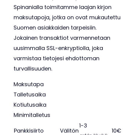
Spinanialla toimitamme laajan kirjon
maksutapoja, jotka on ovat mukautettu
Suomen asiakkaiden tarpeisiin.
Jokainen transaktiot varmennetaan
uusimmalla SSL-enkryptiolla, joka
varmistaa tietojesi ehdottoman
turvallisuuden.
Maksutapa
Talletusaika
Kotiutusaika
Minimitalletus
1-3
Pankkisiirto
Välitön
10€