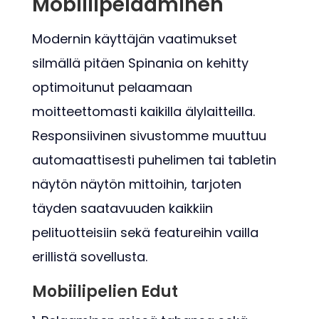
Mobiilipelaaminen
Modernin käyttäjän vaatimukset
silmällä pitäen Spinania on kehitty
optimoitunut pelaamaan
moitteettomasti kaikilla älylaitteilla.
Responsiivinen sivustomme muuttuu
automaattisesti puhelimen tai tabletin
näytön näytön mittoihin, tarjoten
täyden saatavuuden kaikkiin
pelituotteisiin sekä featureihin vailla
erillistä sovellusta.
Mobiilipelien Edut