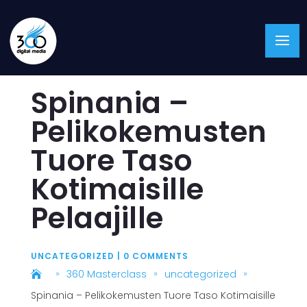
Spinania –
Pelikokemusten
Tuore Taso
Kotimaisille
Pelaajille
UNCATEGORIZED
|
0 COMMENTS
360 Masterclass
uncategorized
9
9
9
Spinania – Pelikokemusten Tuore Taso Kotimaisille