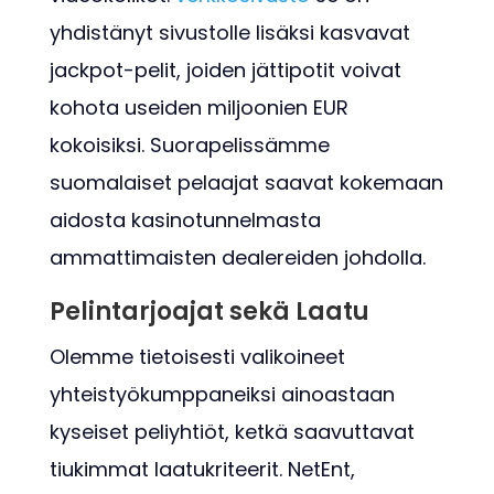
yhdistänyt sivustolle lisäksi kasvavat
jackpot-pelit, joiden jättipotit voivat
kohota useiden miljoonien EUR
kokoisiksi. Suorapelissämme
suomalaiset pelaajat saavat kokemaan
aidosta kasinotunnelmasta
ammattimaisten dealereiden johdolla.
Pelintarjoajat sekä Laatu
Olemme tietoisesti valikoineet
yhteistyökumppaneiksi ainoastaan
kyseiset peliyhtiöt, ketkä saavuttavat
tiukimmat laatukriteerit. NetEnt,