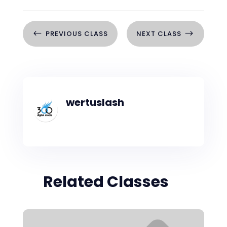
#
$
PREVIOUS CLASS
NEXT CLASS
wertuslash
Related Classes