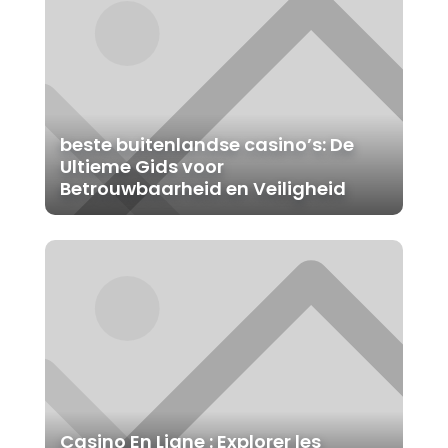
beste buitenlandse casino’s: De
Ultieme Gids voor
Betrouwbaarheid en Veiligheid
Casino En Ligne : Explorer les