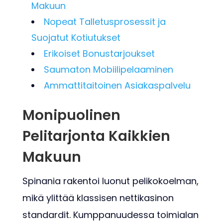
Makuun
Nopeat Talletusprosessit ja
Suojatut Kotiutukset
Erikoiset Bonustarjoukset
Saumaton Mobiilipelaaminen
Ammattitaitoinen Asiakaspalvelu
Monipuolinen
Pelitarjonta Kaikkien
Makuun
Spinania rakentoi luonut pelikokoelman,
mikä ylittää klassisen nettikasinon
standardit. Kumppanuudessa toimialan