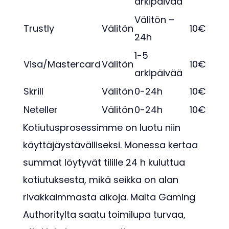
arkipäivää
Välitön –
Trustly
Välitön
10€
24h
1-5
Visa/Mastercard
Välitön
10€
arkipäivää
Skrill
Välitön
0-24h
10€
Neteller
Välitön
0-24h
10€
Kotiutusprosessimme on luotu niin
käyttäjäystävälliseksi. Monessa kertaa
summat löytyvät tilille 24 h kuluttua
kotiutuksesta, mikä seikka on alan
rivakkaimmasta aikoja. Malta Gaming
Authoritylta saatu toimilupa turvaa,