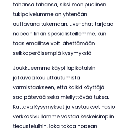
tahansa tahansa, siksi monipuolinen
tukipalvelumme on yhtenään
auttavana tukemaan. Live-chat tarjoaa
nopean linkin spesialisteillemme, kun
taas emailitse voit lähettämään
seikkaperäisempiä kysymyksiä.
Joukkueemme käypi läpikotaisin
jatkuvaa kouluttautumista
varmistaakseen, että kaikki käyttäjä
saa pätevää sekä miellyttävää tukea.
Kattava Kysymykset ja vastaukset -osio
verkkosivuillamme vastaa keskeisimpiin
tiedusteluihin, joka takaa nopean