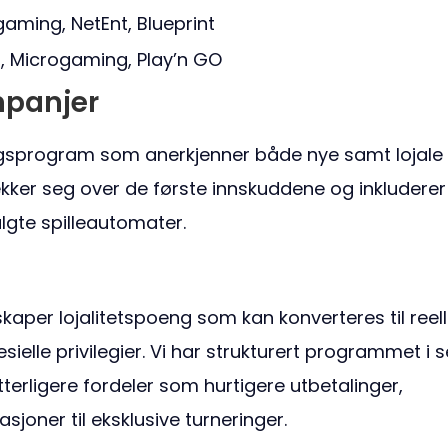
aming, NetEnt, Blueprint
t, Microgaming, Play’n GO
mpanjer
ningsprogram som anerkjenner både nye samt lojale
ekker seg over de første innskuddene og inkluderer
lgte spilleautomater.
kaper lojalitetspoeng som kan konverteres til reel
sielle privilegier. Vi har strukturert programmet i 
tterligere fordeler som hurtigere utbetalinger,
sjoner til eksklusive turneringer.