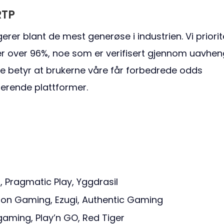
RTP
rer blant de mest generøse i industrien. Vi priorit
er over 96%, noe som er verifisert gjennom uavhen
e betyr at brukerne våre får forbedrede odds
rende plattformer.
, Pragmatic Play, Yggdrasil
tion Gaming, Ezugi, Authentic Gaming
aming, Play’n GO, Red Tiger