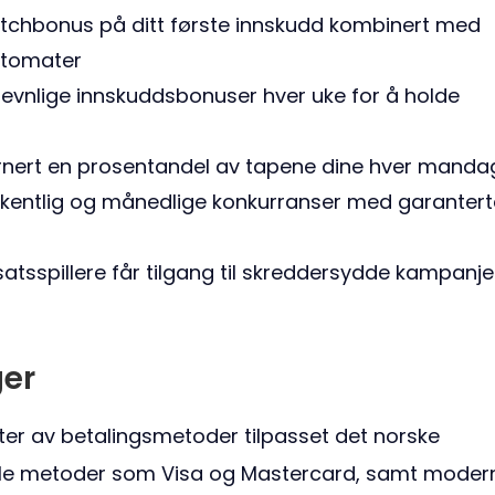
chbonus på ditt første innskudd kombinert med
utomater
evnlige innskuddsbonuser hver uke for å holde
rnert en prosentandel av tapene dine hver manda
 ukentlig og månedlige konkurranser med garanter
atsspillere får tilgang til skreddersydde kampanje
ger
kter av betalingsmetoder tilpasset det norske
elle metoder som Visa og Mastercard, samt moder