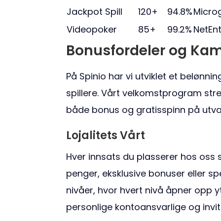
Jackpot Spill
120+
94.8%
Microg
Videopoker
85+
99.2%
NetEn
Bonusfordeler og Ka
På Spinio har vi utviklet et beløn
spillere. Vårt velkomstprogram str
både bonus og gratisspinn på utva
Lojalitets Vårt
Hver innsats du plasserer hos oss s
penger, eksklusive bonuser eller spe
nivåer, hvor hvert nivå åpner opp y
personlige kontoansvarlige og invita