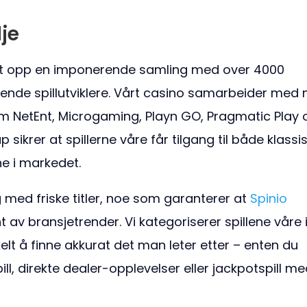
lje
get opp en imponerende samling med over 4000
 ledende spillutviklere. Vårt casino samarbeider med
om NetEnt, Microgaming, Playn GO, Pragmatic Play 
sikrer at spillerne våre får tilgang til både klassi
ne i markedet.
ig med friske titler, noe som garanterer at
Spinio
nt av bransjetrender. Vi kategoriserer spillene våre 
elt å finne akkurat det man leter etter – enten du
ll, direkte dealer-opplevelser eller jackpotspill m