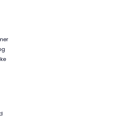
 mer
og
ske
i
ed