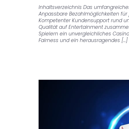
Inhaltsverzeichnis Das umfangreiche
Anpassbare Bezahlmöglichkeiten für
Kompetenter Kundensupport rund um
Qualität auf Entertainment zusamment
Spielern ein unvergleichliches Casin
Fairness und ein herausragendes […]