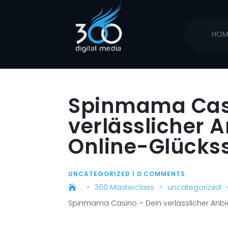
HOM
Spinmama Casi
verlässlicher A
Online-Glückss
UNCATEGORIZED
|
0 COMMENTS
360 Masterclass
uncategorized
9
9
Spinmama Casino – Dein verlässlicher Anbiet