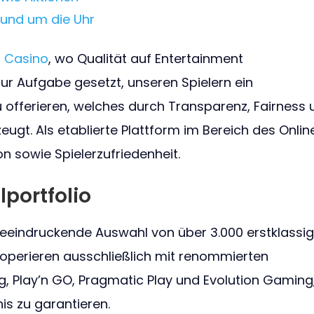
und um die Uhr
 Casino
, wo Qualität auf Entertainment
ur Aufgabe gesetzt, unseren Spielern ein
u offerieren, welches durch Transparenz, Fairness
gt. Als etablierte Plattform im Bereich des Onlin
on sowie Spielerzufriedenheit.
lportfolio
eeindruckende Auswahl von über 3.000 erstklassi
kooperieren ausschließlich mit renommierten
g, Play’n GO, Pragmatic Play und Evolution Gaming
nis zu garantieren.