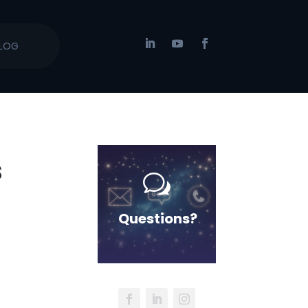
LOG
s
w
Questions?
We’ve Got