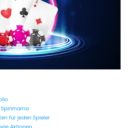
olio
ei Spinmama
n für jeden Spieler
wie Aktionen