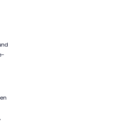
 und
e-
gen
,