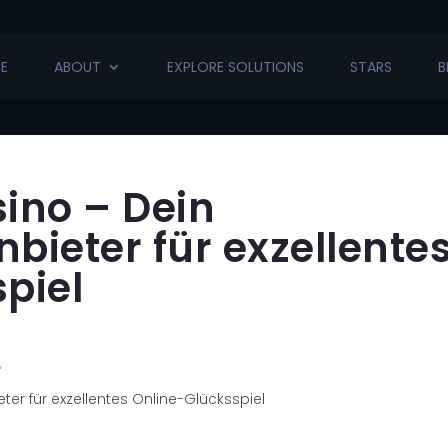
E
ABOUT
EXPLORE SOLUTIONS
STARS
B
no – Dein
nbieter für exzellente
piel
9
er für exzellentes Online-Glücksspiel