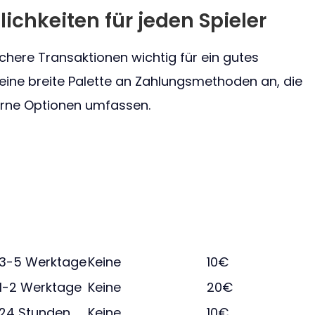
ichkeiten für jeden Spieler
ichere Transaktionen wichtig für ein gutes
r eine breite Palette an Zahlungsmethoden an, die
erne Optionen umfassen.
3-5 Werktage
Keine
10€
1-2 Werktage
Keine
20€
24 Stunden
Keine
10€