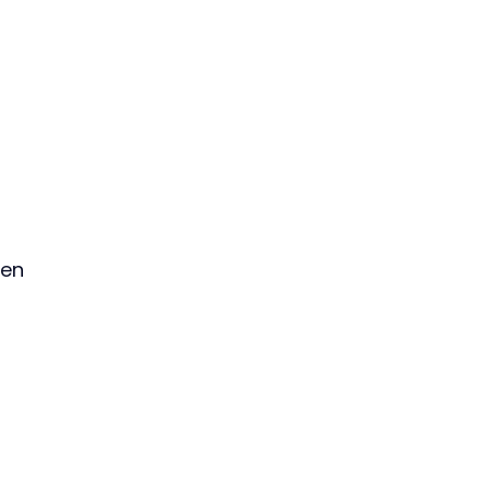
n
gen