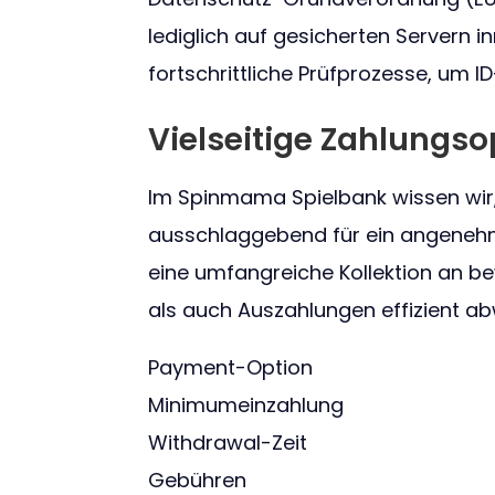
lediglich auf gesicherten Servern 
fortschrittliche Prüfprozesse, um 
Vielseitige Zahlungs
Im Spinmama Spielbank wissen wir
ausschlaggebend für ein angenehme
eine umfangreiche Kollektion an b
als auch Auszahlungen effizient ab
Payment-Option
Minimumeinzahlung
Withdrawal-Zeit
Gebühren