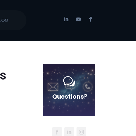
LOG
es
w
Questions?
We’ve Got