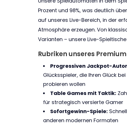
Unsere Spielautomaten in dem Spie
Prozent und 98%, was deutlich über 
auf unseres Live-Bereich, in der er
Atmosphäre erzeugen. Von klassisch
Varianten – unsere Live-Spieltisc
Rubriken unseres Premiu
Progressiven Jackpot-Auto
Glücksspieler, die Ihren Glück be
probieren wollen
Table Games mit Taktik:
Zah
für strategisch versierte Gamer
Sofortgewinn-Spiele:
Schnel
anderen modernen Formaten