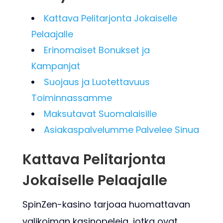
Kattava Pelitarjonta Jokaiselle
Pelaajalle
Erinomaiset Bonukset ja
Kampanjat
Suojaus ja Luotettavuus
Toiminnassamme
Maksutavat Suomalaisille
Asiakaspalvelumme Palvelee Sinua
Kattava Pelitarjonta
Jokaiselle Pelaajalle
SpinZen-kasino tarjoaa huomattavan
valikoiman kasinopeleja, jotka ovat