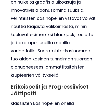
on huikeita graafisia ulkoasuja ja
innovatiivisia bonusominaisuuksia.
Perinteisten casinopelien ystävät voivat
nauttia laajasta valikoimasta, mihin
kuuluvat esimerkiksi blackjack, roulette
ja bakarapeli useilla monilla
variaatioilla. Suoratoisto-kasinomme
tuo aidon kasinon tunnelman suoraan
olohuoneeseesi ammattitaitoisten
krupieerien välityksellä.
Erikoispelit ja Progressiiviset
Jättipotit
Klassisten kasinopelien ohella