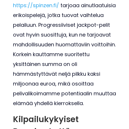
https://spinzen.fi/
tarjoaa ainutlaatuisia
erikoispelejä, jotka tuovat vaihtelua
pelailuun. Progressiiviset jackpot-pelit
ovat hyvin suosittuja, kun ne tarjoavat
mahdollisuuden huomattaviin voittoihin.
Korkein kauttamme suoritettu
yksittäinen summa on oli
hämmästyttävät neljä pilkku kaksi
miljoonaa euroa, mikä osoittaa
pelivalikoimamme potentiaalin muuttaa
elämää yhdellä kierroksella.
Kilpailukykyiset