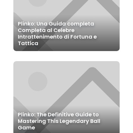
Plinko: Una Guida completa
Completa al Celebre
Intrattenimento di Fortuna e
Tattica
Plinko: The Definitive Guide to
Mastering This Legendary Ball
Game