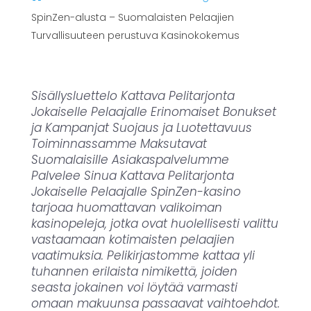
SpinZen-alusta – Suomalaisten Pelaajien
Turvallisuuteen perustuva Kasinokokemus
Sisällysluettelo Kattava Pelitarjonta
Jokaiselle Pelaajalle Erinomaiset Bonukset
ja Kampanjat Suojaus ja Luotettavuus
Toiminnassamme Maksutavat
Suomalaisille Asiakaspalvelumme
Palvelee Sinua Kattava Pelitarjonta
Jokaiselle Pelaajalle SpinZen-kasino
tarjoaa huomattavan valikoiman
kasinopeleja, jotka ovat huolellisesti valittu
vastaamaan kotimaisten pelaajien
vaatimuksia. Pelikirjastomme kattaa yli
tuhannen erilaista nimikettä, joiden
seasta jokainen voi löytää varmasti
omaan makuunsa passaavat vaihtoehdot.