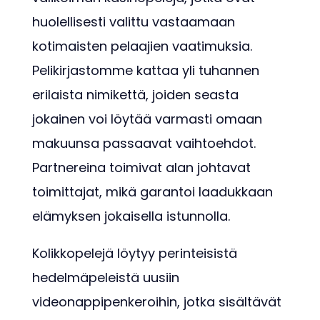
huolellisesti valittu vastaamaan
kotimaisten pelaajien vaatimuksia.
Pelikirjastomme kattaa yli tuhannen
erilaista nimikettä, joiden seasta
jokainen voi löytää varmasti omaan
makuunsa passaavat vaihtoehdot.
Partnereina toimivat alan johtavat
toimittajat, mikä garantoi laadukkaan
elämyksen jokaisella istunnolla.
Kolikkopelejä löytyy perinteisistä
hedelmäpeleistä uusiin
videonappipenkeroihin, jotka sisältävät