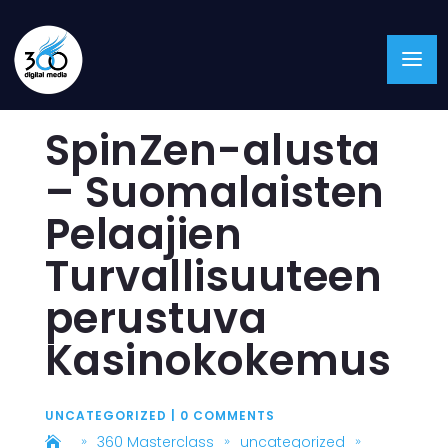
SpinZen-alusta
– Suomalaisten
Pelaajien
Turvallisuuteen
perustuva
Kasinokokemus
UNCATEGORIZED
|
0 COMMENTS
360 Masterclass
uncategorized
9
9
9