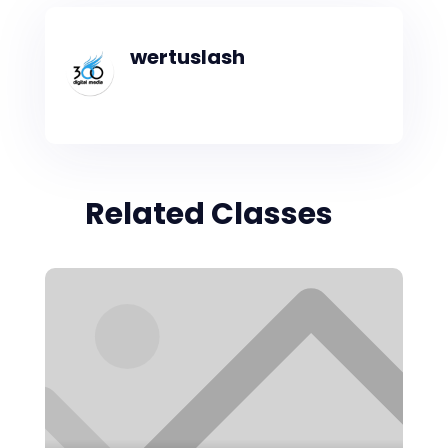
wertuslash
Related Classes