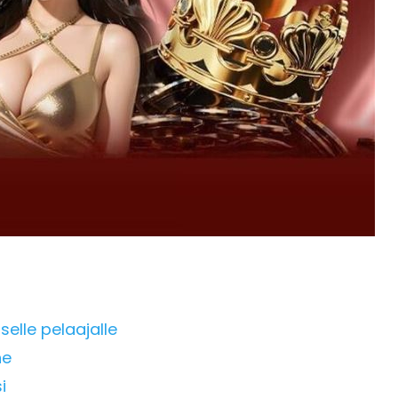
selle pelaajalle
ne
i