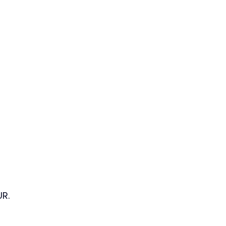
UR.
t