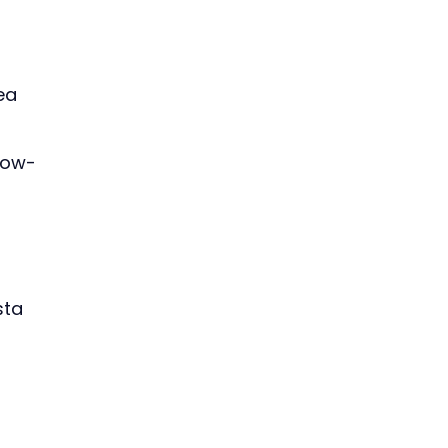
ea
how-
sta