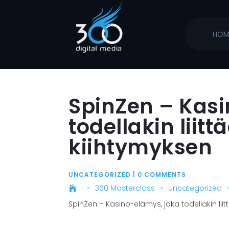
HOM
SpinZen – Kasi
todellakin liit
kiihtymyksen
UNCATEGORIZED
|
0 COMMENTS
360 Masterclass
uncategorized
9
9
SpinZen – Kasino-elämys, joka todellakin li