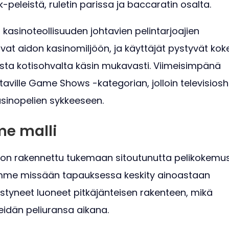
-peleistä, ruletin parissa ja baccaratin osalta.
 kasinoteollisuuden johtavien pelintarjoajien
ovat aidon kasinomiljöön, ja käyttäjät pystyvät kok
sta kotisohvalta käsin mukavasti. Viimeisimpänä
aville Game Shows -kategorian, jolloin televisios
asinopelien sykkeeseen.
me malli
 on rakennettu tukemaan sitoutunutta pelikokemu
Emme missään tapauksessa keskity ainoastaan
styneet luoneet pitkäjänteisen rakenteen, mikä
heidän peliuransa aikana.