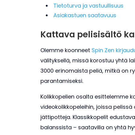
Tietoturva ja vastuullisuus
Asiakastuen saatavuus
Kattava pelisisältö kai
Olemme koonneet
Spin Zen kirjaud
välityksellä, missä korostuu yhtä lai
3000 erinomaista peliä, mitkä on r
parantamiseksi.
Kolikkopelien osalta esittelemme kai
videokolikkopeleihin, joissa pelissä
jättipotteja. Klassikkopelit edust
balanssista – saatavilla on yhtä h