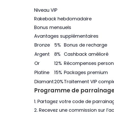
Niveau VIP
Rakeback hebdomadaire
Bonus mensuels
Avantages supplémentaires
Bronze
5%
Bonus de recharge
Argent
8%
Cashback amélioré
Or
12%
Récompenses personn
Platine
15%
Packages premium
Diamant
20%
Traitement VIP compl
Programme de parrainage
Partagez votre code de parraina
Recevez une commission sur l’activ