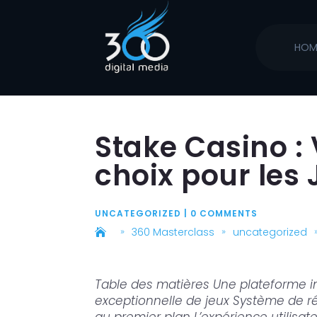
HOM
Stake Casino : 
choix pour les 
UNCATEGORIZED
|
0 COMMENTS
360 Masterclass
uncategorized
9
9
Table des matières Une plateforme i
exceptionnelle de jeux Système de ré
au premier plan L’expérience utilisa