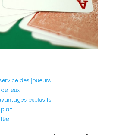
service des joueurs
 de jeux
vantages exclusifs
r plan
ntée