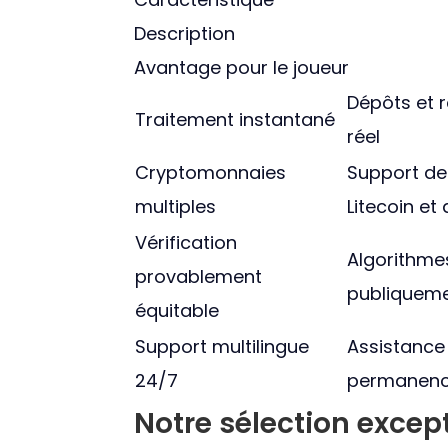
Description
Avantage pour le joueur
Dépôts et 
Traitement instantané
réel
Cryptomonnaies
Support de 
multiples
Litecoin et
Vérification
Algorithmes
provablement
publiquem
équitable
Support multilingue
Assistance
24/7
permanen
Notre sélection excep