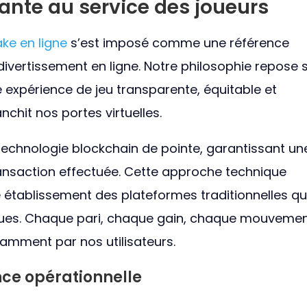
ante au service des joueurs
ke en ligne
s’est imposé comme une référence
divertissement en ligne. Notre philosophie repose 
e expérience de jeu transparente, équitable et
nchit nos portes virtuelles.
technologie blockchain de pointe, garantissant un
ansaction effectuée. Cette approche technique
établissement des plateformes traditionnelles qu
ues. Chaque pari, chaque gain, chaque mouveme
damment par nos utilisateurs.
ence opérationnelle