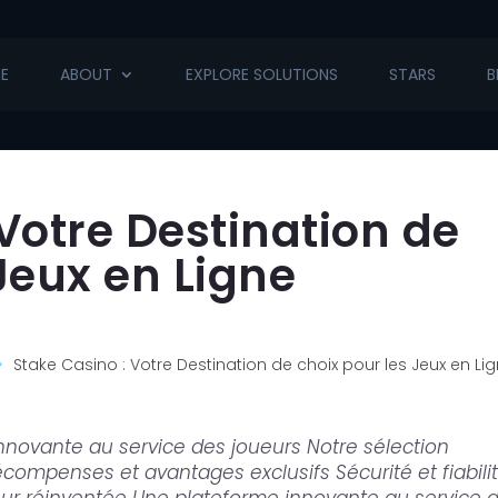
E
ABOUT
EXPLORE SOLUTIONS
STARS
B
Votre Destination de
Jeux en Ligne
Stake Casino : Votre Destination de choix pour les Jeux en Li
9
nnovante au service des joueurs Notre sélection
compenses et avantages exclusifs Sécurité et fiabili
teur réinventée Une plateforme innovante au service 