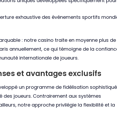
éations uniques développées spécifiquement pou
erture exhaustive des événements sportifs mond
marquable : notre casino traite en moyenne plus de
paris annuellement, ce qui témoigne de la confianc
nauté internationale de joueurs.
es et avantages exclusifs
eloppé un programme de fidélisation sophistiqué
té des joueurs. Contrairement aux systèmes
lleurs, notre approche privilégie la flexibilité et la