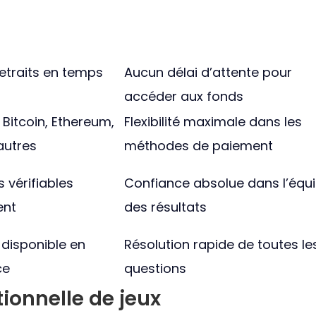
retraits en temps
Aucun délai d’attente pour
accéder aux fonds
Bitcoin, Ethereum,
Flexibilité maximale dans les
 autres
méthodes de paiement
 vérifiables
Confiance absolue dans l’équi
ent
des résultats
 disponible en
Résolution rapide de toutes le
ce
questions
tionnelle de jeux