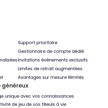
Support prioritaire
Gestionnaire de compte dédié
alisées
Invitations événements exclusifs
Limites de retrait augmentées
et
Avantages sur mesure illimités
 généreux
ge unique avec vos connaissances
ité de jeu de vos filleuls à vie