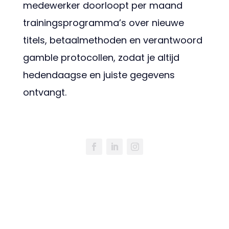
medewerker doorloopt per maand
trainingsprogramma’s over nieuwe
titels, betaalmethoden en verantwoord
gamble protocollen, zodat je altijd
hedendaagse en juiste gegevens
ontvangt.