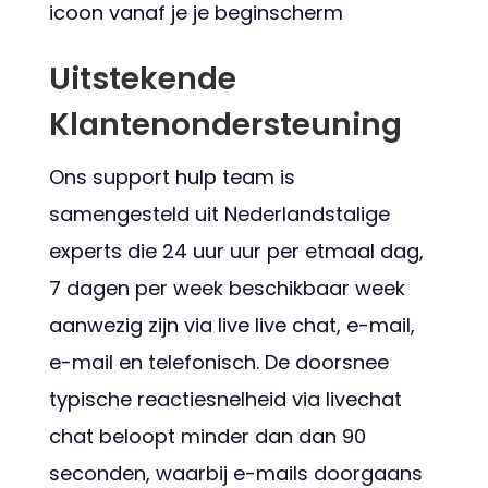
icoon vanaf je je beginscherm
Uitstekende
Klantenondersteuning
Ons support hulp team is
samengesteld uit Nederlandstalige
experts die 24 uur uur per etmaal dag,
7 dagen per week beschikbaar week
aanwezig zijn via live live chat, e-mail,
e-mail en telefonisch. De doorsnee
typische reactiesnelheid via livechat
chat beloopt minder dan dan 90
seconden, waarbij e-mails doorgaans