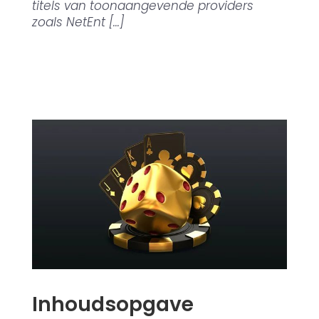
titels van toonaangevende providers
zoals NetEnt […]
Inhoudsopgave