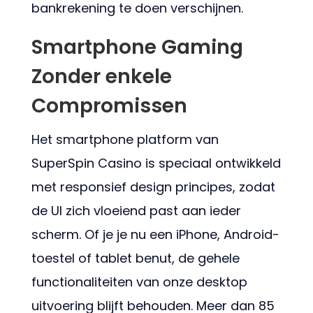
bankrekening te doen verschijnen.
Smartphone Gaming
Zonder enkele
Compromissen
Het smartphone platform van
SuperSpin Casino is speciaal ontwikkeld
met responsief design principes, zodat
de UI zich vloeiend past aan ieder
scherm. Of je je nu een iPhone, Android-
toestel of tablet benut, de gehele
functionaliteiten van onze desktop
uitvoering blijft behouden. Meer dan 85