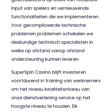
input van spelers en vernieuwende
functionaliteiten die we implementeren.
Voor gecompliceerde technische
problemen problemen schakelen we
deskundige technisch specialisten in
welke op afstand vanop afstand
ondersteuning kunnen leveren.
SuperSpin Casino blijft investeren
voortdurend in training van werknemers
om het niveau kwaliteitsniveau van
onze dienstverlening service op het
hoogste niveau te houden. Elk