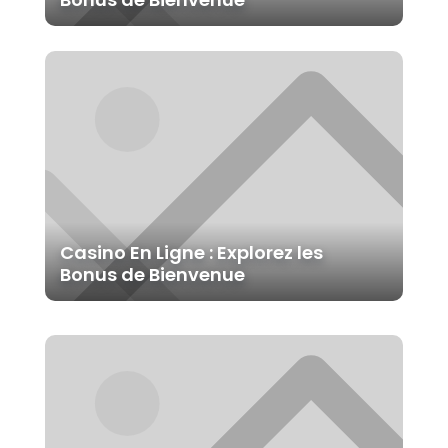
Casino En Ligne : Explorez les
Bonus de Bienvenue