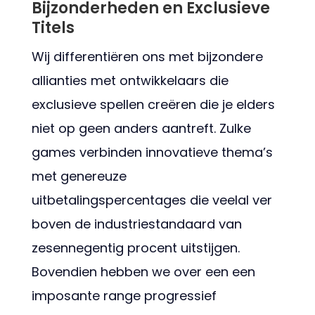
Bijzonderheden en Exclusieve
Titels
Wij differentiëren ons met bijzondere
allianties met ontwikkelaars die
exclusieve spellen creëren die je elders
niet op geen anders aantreft. Zulke
games verbinden innovatieve thema’s
met genereuze
uitbetalingspercentages die veelal ver
boven de industriestandaard van
zesennegentig procent uitstijgen.
Bovendien hebben we over een een
imposante range progressief