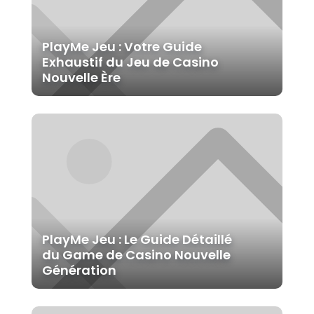
PlayMe Jeu : Votre Guide
Exhaustif du Jeu de Casino
Nouvelle Ère
PlayMe Jeu : Le Guide Détaillé
du Game de Casino Nouvelle
Génération