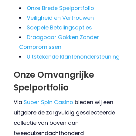
Onze Brede Spelportfolio
Veiligheid en Vertrouwen
Soepele Betalingsopties
Draagbaar Gokken Zonder
Compromissen
Uitstekende Klantenondersteuning
Onze Omvangrijke
Spelportfolio
Via
Super Spin Casino
bieden wij een
uitgebreide zorgvuldig geselecteerde
collectie van boven dan
tweeduizendachthonderd