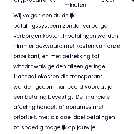
minuten
Wij volgen een duidelijk
betalingssysteem zonder verborgen
verborgen kosten. Inbetalingen worden
nimmer bezwaard met kosten van onze
onze kant, en met betrekking tot
withdrawals gelden alleen geringe
transactiekosten die transparant
worden gecommuniceerd voordat je
een betaling bevestigt. De financiële
afdeling handelt af opnames met
prioriteit, met als doel doel betalingen
zo spoedig mogelijk op jouw je