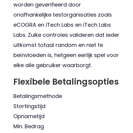
worden geverifieerd door
onafhankelijke testorganisaties zoals
eCOGRA en iTech Labs en iTech Labs
Labs. Zulke controles valideren dat ieder
uitkomst totaal random en niet te
beïnvloeden is, hetgeen eerlijk spel voor
elke alle gebruiker waarborgt.
Flexibele Betalingsopties
Betalingsmethode
Stortingstijd
Opnametijd
Min. Bedrag