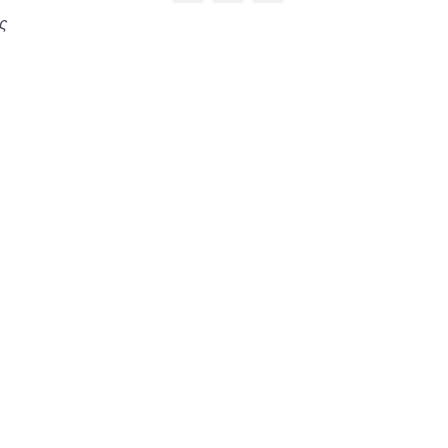
You!
ς
CONTACT US