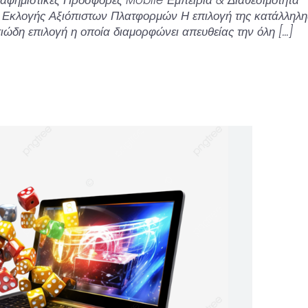
 Εκλογής Αξιόπιστων Πλατφορμών Η επιλογή της κατάλληλη
σιώδη επιλογή η οποία διαμορφώνει απευθείας την όλη […]