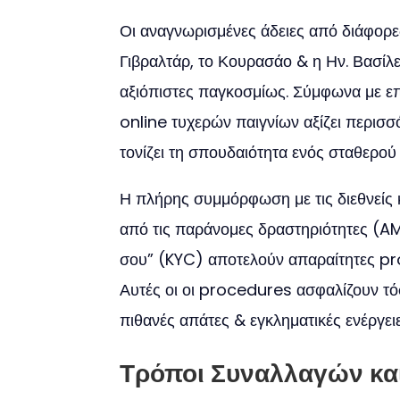
Οι αναγνωρισμένες άδειες από διάφορε
Γιβραλτάρ, το Κουρασάο & η Ην. Βασίλε
αξιόπιστες παγκοσμίως. Σύμφωνα με ε
online τυχερών παιγνίων αξίζει περισ
τονίζει τη σπουδαιότητα ενός σταθερού 
Η πλήρης συμμόρφωση με τις διεθνείς
από τις παράνομες δραστηριότητες (AM
σου” (KYC) αποτελούν απαραίτητες pro
Αυτές οι οι procedures ασφαλίζουν τόσο
πιθανές απάτες & εγκληματικές ενέργειε
Τρόποι Συναλλαγών κα