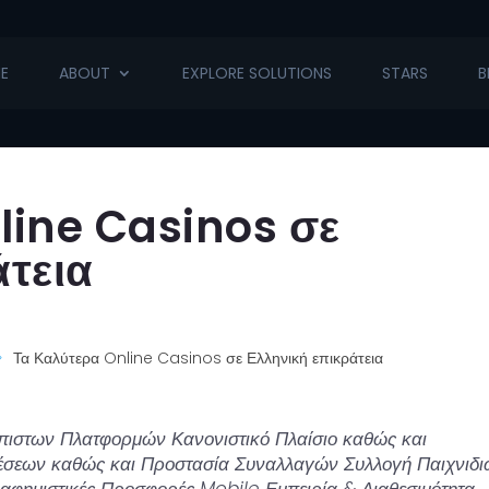
E
ABOUT
EXPLORE SOLUTIONS
STARS
B
line Casinos σε
άτεια
Τα Καλύτερα Online Casinos σε Ελληνική επικράτεια
9
πιστων Πλατφορμών Κανονιστικό Πλαίσιο καθώς και
έσεων καθώς και Προστασία Συναλλαγών Συλλογή Παιχνιδ
ιαφημιστικές Προσφορές Mobile Εμπειρία & Διαθεσιμότητα