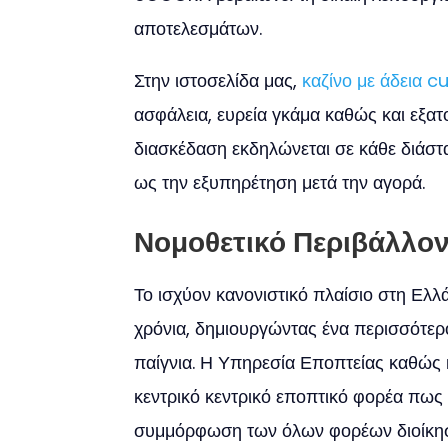
αποτελεσμάτων.
Στην ιστοσελίδα μας,
καζίνο με άδεια 
ασφάλεια, ευρεία γκάμα καθώς και εξα
διασκέδαση εκδηλώνεται σε κάθε διάστ
ως την εξυπηρέτηση μετά την αγορά.
Νομοθετικό Περιβάλλον 
Το ισχύον κανονιστικό πλαίσιο στη Ελλ
χρόνια, δημιουργώντας ένα περισσότερ
παίγνια. Η Υπηρεσία Εποπτείας καθώς
κεντρικό κεντρικό εποπτικό φορέα πως 
συμμόρφωση των όλων φορέων διοίκη