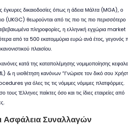
ς έγκυρες δικαιοδοσίες όπως η άδεια Μάλτα (MGA), ο
ιο (UKGC) θεωρούνται από τις πιο τις πιο περισσότερο
πιβεβαιωμένα πληροφορίες, η ελληνική εγχώρια market
σότερα από τα 500 εκατομμύρια ευρώ ανά έτος, γεγονός 
κανονιστικού πλαισίου.
 κανόνες κατά της καταπολέμησης νομιμοποίησης κεφαλ
L) & η υιοθέτηση κανόνων “Γνώρισε τον δικό σου Χρήσ
cedures για όλες τις τις νόμιμες νόμιμες πλατφόρμες.
 τους Έλληνες παίκτες όσο και τις ίδιες εταιρείες από
ς.
ι Ασφάλεια Συναλλαγών