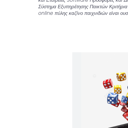
Σύστημα Εξυπηρέτησης Παικτών Κριτήρια
online πύλης καζίνο παιχνιδιών είναι ου