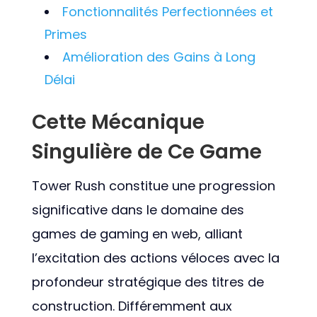
Fonctionnalités Perfectionnées et
Primes
Amélioration des Gains à Long
Délai
Cette Mécanique
Singulière de Ce Game
Tower Rush constitue une progression
significative dans le domaine des
games de gaming en web, alliant
l’excitation des actions véloces avec la
profondeur stratégique des titres de
construction. Différemment aux