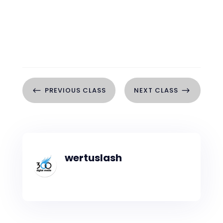
#
$
PREVIOUS CLASS
NEXT CLASS
wertuslash