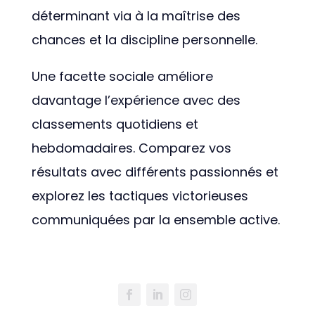
déterminant via à la maîtrise des
chances et la discipline personnelle.
Une facette sociale améliore
davantage l’expérience avec des
classements quotidiens et
hebdomadaires. Comparez vos
résultats avec différents passionnés et
explorez les tactiques victorieuses
communiquées par la ensemble active.