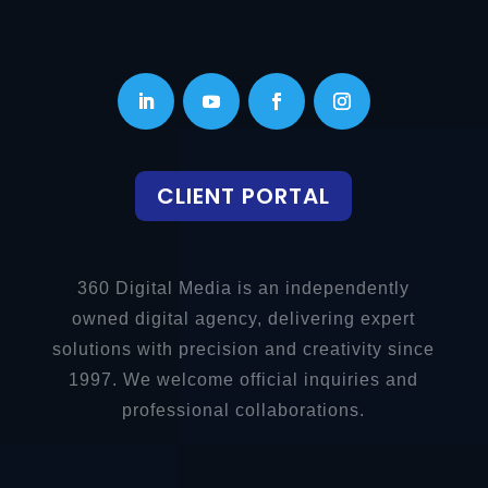
CLIENT PORTAL
360 Digital Media is an independently
owned digital agency, delivering expert
solutions with precision and creativity since
1997. We welcome official inquiries and
professional collaborations.