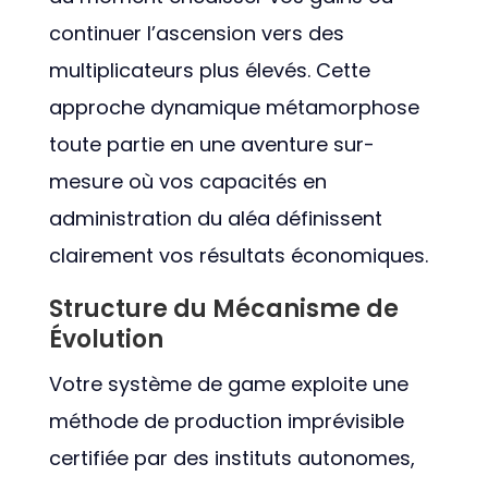
continuer l’ascension vers des
multiplicateurs plus élevés. Cette
approche dynamique métamorphose
toute partie en une aventure sur-
mesure où vos capacités en
administration du aléa définissent
clairement vos résultats économiques.
Structure du Mécanisme de
Évolution
Votre système de game exploite une
méthode de production imprévisible
certifiée par des instituts autonomes,