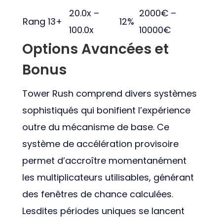
20.0x –
2000€ –
Rang 13+
12%
100.0x
10000€
Options Avancées et
Bonus
Tower Rush comprend divers systèmes
sophistiqués qui bonifient l’expérience
outre du mécanisme de base. Ce
système de accélération provisoire
permet d’accroître momentanément
les multiplicateurs utilisables, générant
des fenêtres de chance calculées.
Lesdites périodes uniques se lancent