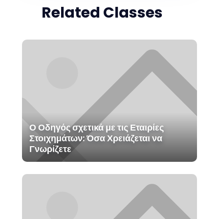
Related Classes
Ο Οδηγός σχετικά με τις Εταιρίες
Στοιχημάτων: Όσα Χρειάζεται να
Γνωρίζετε