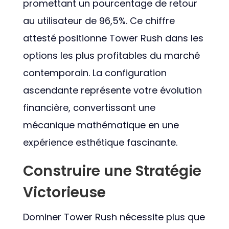
promettant un pourcentage de retour
au utilisateur de 96,5%. Ce chiffre
attesté positionne Tower Rush dans les
options les plus profitables du marché
contemporain. La configuration
ascendante représente votre évolution
financière, convertissant une
mécanique mathématique en une
expérience esthétique fascinante.
Construire une Stratégie
Victorieuse
Dominer Tower Rush nécessite plus que