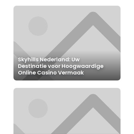
Skyhills Nederland: Uw
Destinatie voor Hoogwaardige
Online Casino Vermaak