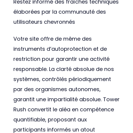
Restez informé des fraîches techniques
élaborées par la communauté des
utilisateurs chevronnés
Votre site offre de même des
instruments d’autoprotection et de
restriction pour garantir une activité
responsable. La clarté absolue de nos
systèmes, contrôlés périodiquement
par des organismes autonomes,
garantit une impartialité absolue. Tower
Rush convertit le aléa en compétence
quantifiable, proposant aux
participants informés un atout