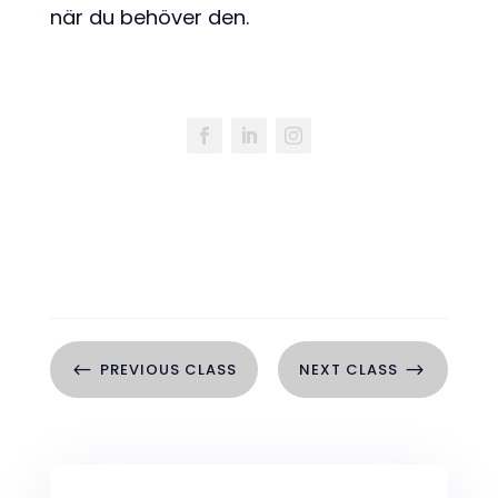
när du behöver den.
#
$
PREVIOUS CLASS
NEXT CLASS