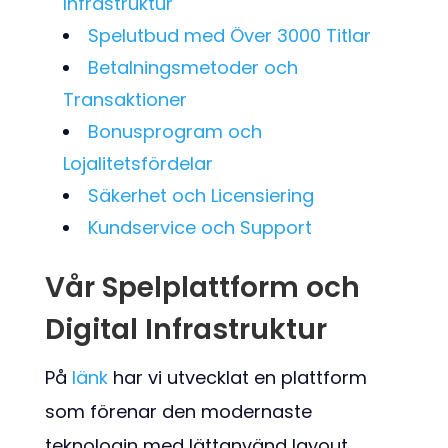
Infrastruktur
Spelutbud med Över 3000 Titlar
Betalningsmetoder och
Transaktioner
Bonusprogram och
Lojalitetsfördelar
Säkerhet och Licensiering
Kundservice och Support
Vår Spelplattform och
Digital Infrastruktur
På
länk
har vi utvecklat en plattform
som förenar den modernaste
teknologin med lättanvänd layout.