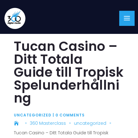
Tucan Casino –
Ditt Totala
Guide till Tropisk
Spelunderhållni
ng
UNCATEGORIZED
|
0 COMMENTS
360 Masterclass
uncategorized
9
9
9
Tucan Casino – Ditt Totala Guide till Tropisk