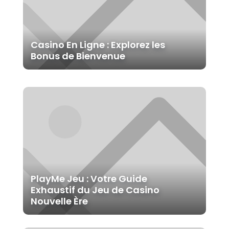
Casino En Ligne : Explorez les
Bonus de Bienvenue
PlayMe Jeu : Votre Guide
Exhaustif du Jeu de Casino
Nouvelle Ère