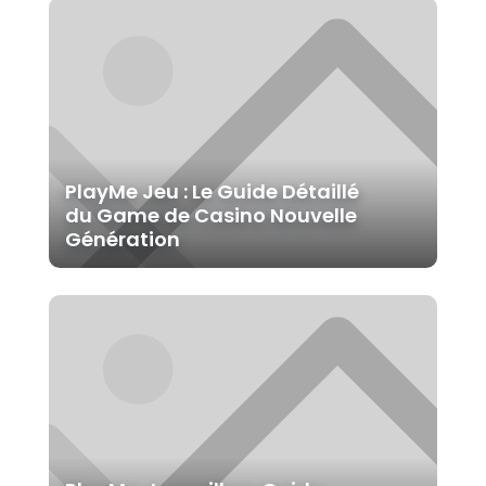
PlayMe Jeu : Le Guide Détaillé
du Game de Casino Nouvelle
Génération