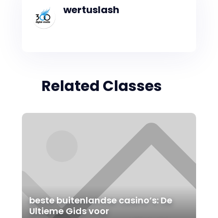
wertuslash
Related Classes
beste buitenlandse casino’s: De
Ultieme Gids voor