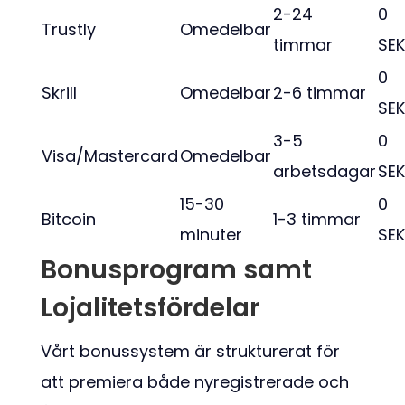
2-24
0
Trustly
Omedelbar
timmar
SEK
0
Skrill
Omedelbar
2-6 timmar
SEK
3-5
0
Visa/Mastercard
Omedelbar
arbetsdagar
SEK
15-30
0
Bitcoin
1-3 timmar
minuter
SEK
Bonusprogram samt
Lojalitetsfördelar
Vårt bonussystem är strukturerat för
att premiera både nyregistrerade och