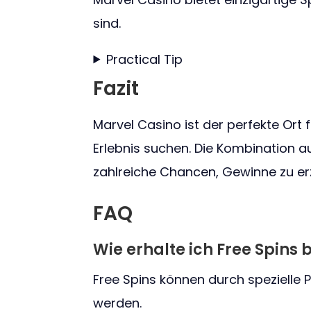
sind.
Practical Tip
Fazit
Marvel Casino ist der perfekte Ort 
Erlebnis suchen. Die Kombination
zahlreiche Chancen, Gewinne zu erzi
FAQ
Wie erhalte ich Free Spins 
Free Spins können durch spezielle 
werden.