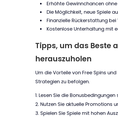
Erhöhte Gewinnchancen ohne 
Die Möglichkeit, neue Spiele 
Finanzielle Rückerstattung bei
Kostenlose Unterhaltung mit 
Tipps, um das Beste 
herauszuholen
Um die Vorteile von Free Spins und
Strategien zu befolgen.
Lesen Sie die Bonusbedingungen s
Nutzen Sie aktuelle Promotions u
Spielen Sie Spiele mit hohen Au