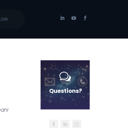
LOG
w
Questions?
wahl
We’ve Got