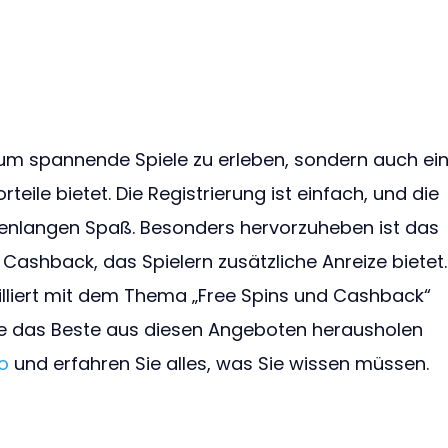
t, um spannende Spiele zu erleben, sondern auch ei
rteile bietet. Die Registrierung ist einfach, und die
denlangen Spaß. Besonders hervorzuheben ist das
Cashback, das Spielern zusätzliche Anreize bietet.
illiert mit dem Thema „Free Spins und Cashback“
ie das Beste aus diesen Angeboten herausholen
o
und erfahren Sie alles, was Sie wissen müssen.