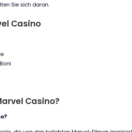
lten Sie sich daran.
vel Casino
le
Boni
arvel Casino?
no?
iele, die von den beliebten Marvel-Filmen inspirier