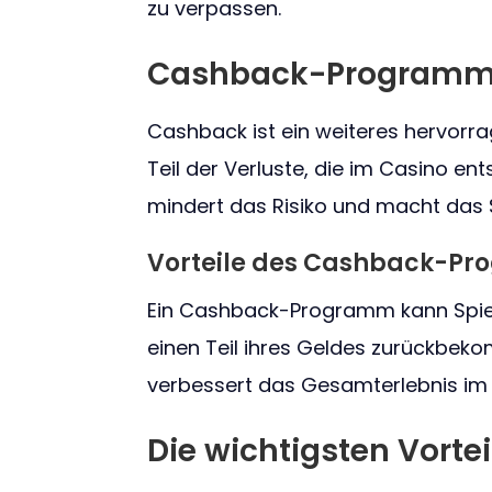
zu verpassen.
Cashback-Programme
Cashback ist ein weiteres hervorrag
Teil der Verluste, die im Casino ent
mindert das Risiko und macht das S
Vorteile des Cashback-P
Ein Cashback-Programm kann Spiele
einen Teil ihres Geldes zurückbeko
verbessert das Gesamterlebnis im
Die wichtigsten Vorte